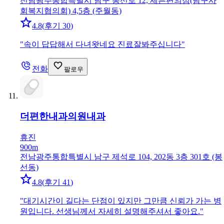
전남광주통합특별시 남구 봉선로 12, 세븐편의점(남구사
회복지협의회) 4,5층 (주월동)
4.8
(
후기 30
)
"
속이 답답해서 다녀왓네요 진료잘봐주십니다
"
전화
팔로우
더편한내과의원
내과
휴진
900m
전남광주통합특별시 남구 제석로 104, 202동 3층 301호 (봉
선동)
4.8
(
후기 41
)
"
대기시간이 길다는 단점이 있지만 그만큼 신뢰가 가는 병
원입니다. 선생님께서 자세히 설명해주셔서 좋아요.
"