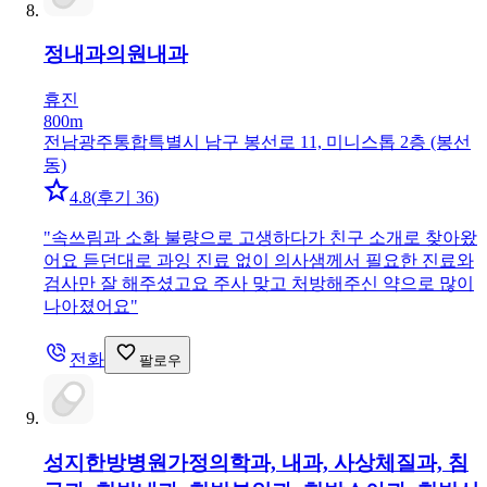
정내과의원
내과
휴진
800m
전남광주통합특별시 남구 봉선로 11, 미니스톱 2층 (봉선
동)
4.8
(
후기 36
)
"
속쓰림과 소화 불량으로 고생하다가 친구 소개로 찾아왔
어요 듣던대로 과잉 진료 없이 의사샘께서 필요한 진료와
검사만 잘 해주셨고요 주사 맞고 처방해주신 약으로 많이
나아졌어요
"
전화
팔로우
성지한방병원
가정의학과, 내과, 사상체질과, 침