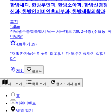
한방내과, 한방부인과, 한방소아과, 한방신경정
신과, 한방안이비인후피부과, 한방재활의학과
휴진
1.4km
전남광주통합특별시 남구 서문대로 739, 2~4층 (주월동, 귀
빈빌딩)
4.8
(
후기 29
)
"
재활환자들은 이곳이 최고입니다 도수치료까지 잘합니
다
"
전화
팔로우
지도 보기
목록 보기
현 지도에서 검색
홈
병원이벤트
병원 찾기