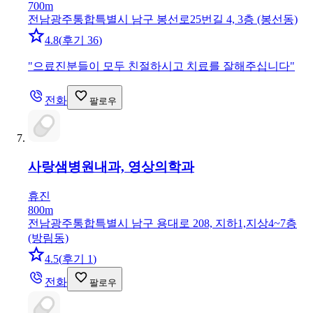
700m
전남광주통합특별시 남구 봉선로25번길 4, 3층 (봉선동)
4.8
(
후기 36
)
"
으료진분들이 모두 친절하시고 치료를 잘해주십니다
"
전화
팔로우
사랑샘병원
내과, 영상의학과
휴진
800m
전남광주통합특별시 남구 용대로 208, 지하1,지상4~7층
(방림동)
4.5
(
후기 1
)
전화
팔로우