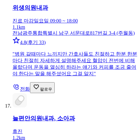
위생의원
내과
진료 마감
일요일 09:00 ~ 18:00
1.1km
전남광주통합특별시 남구 서문대로817번길 3-4 (주월동)
4.8
(
후기 33
)
"
병원 갈때마다 느끼지만 간호사들도 친절하고 한분 한분
마다 친절히 자세하게 설명해주세요 혈압이 전번에 비해
올랐다며 운동을 열심히 하라는 얘기와 커피를 조긍 줄여
야 한다는 말을 해주셨어요 그걸 알지
"
전화
팔로우
늘편안의원
내과, 소아과
휴진
1.2km