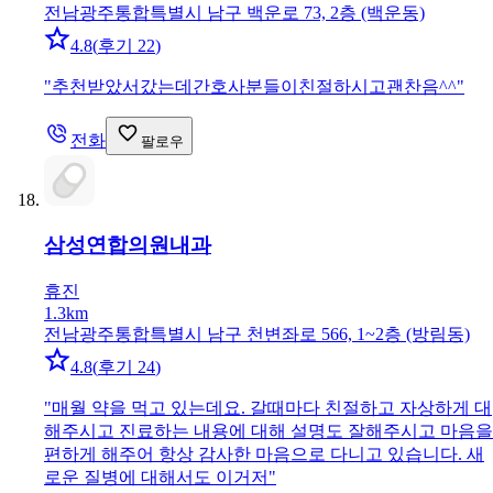
전남광주통합특별시 남구 백운로 73, 2층 (백운동)
4.8
(
후기 22
)
"
추천받았서갔는데간호사분들이친절하시고괜찬음^^
"
전화
팔로우
삼성연합의원
내과
휴진
1.3km
전남광주통합특별시 남구 천변좌로 566, 1~2층 (방림동)
4.8
(
후기 24
)
"
매월 약을 먹고 있는데요. 갈때마다 친절하고 자상하게 대
해주시고 진료하는 내용에 대해 설명도 잘해주시고 마음을
편하게 해주어 항상 감사한 마음으로 다니고 있습니다. 새
로운 질병에 대해서도 이거저
"