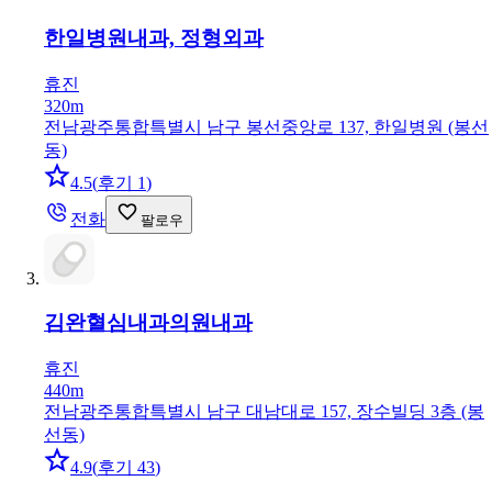
한일병원
내과, 정형외과
휴진
320m
전남광주통합특별시 남구 봉선중앙로 137, 한일병원 (봉선
동)
4.5
(
후기 1
)
전화
팔로우
김완혈심내과의원
내과
휴진
440m
전남광주통합특별시 남구 대남대로 157, 장수빌딩 3층 (봉
선동)
4.9
(
후기 43
)