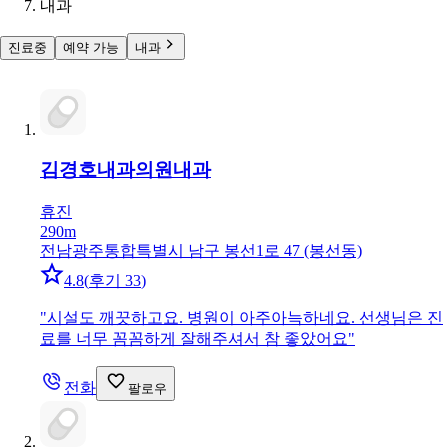
내과
진료중
예약 가능
내과
김경호내과의원
내과
휴진
290m
전남광주통합특별시 남구 봉선1로 47 (봉선동)
4.8
(
후기 33
)
"
시설도 깨끗하고요. 병원이 아주아늑하네요. 선생님은 진
료를 너무 꼼꼼하게 잘해주셔서 참 좋았어요
"
전화
팔로우