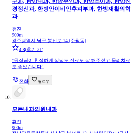
구과, 한방내과, 한방부인과, 한방소아과, 한방신
경정신과, 한방안이비인후피부과, 한방재활의학
과
휴진
900m
광주광역시 남구 봉선로 14 (주월동)
4.8
(
후기 21
)
"
원장님이 친절하게 상담도 진료도 잘 해주셨고 물리치료
도 좋았습니다
"
전화
팔로우
모든내과의원
내과
휴진
900m