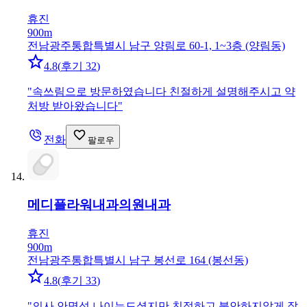
휴진
900m
전남광주통합특별시 남구 양림로 60-1, 1~3층 (양림동)
4.8
(
후기 32
)
"
속쓰림으로 방문하였습니다 친절하게 설명해주시고 약
처방 받아왔습니다
"
전화
팔로우
메디플라워내과의원
내과
휴진
900m
전남광주통합특별시 남구 봉선로 164 (봉선동)
4.8
(
후기 33
)
"
의사 안명섭 나이는드셨지만 친절하고 불안하지않게 잘