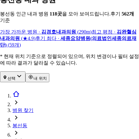
봉선동 인근 내과 병원
118
곳
을 모아 보여드립니다.
후기
562
개
기준
가장 가까운 병원
·
김경호내과의원
(
290m
)
최고 평점
·
김완혈심
내과의원
(
★4.9
)
후기 최다
·
세종요양병원(의료법인세종의료재
단)
(
59
개
)
* 현재 위치 기준으로 정렬되어 있으며, 위치 변경이나 필터 설정
에 따라 결과가 달라질 수 있습니다.
선택
내 위치
병원 찾기
봉선동