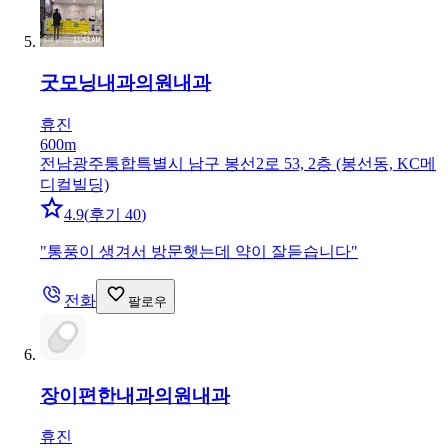
굿모닝내과의원
내과
휴진
600m
전남광주통합특별시 남구 봉선2로 53, 2층 (봉선동, KC메
디컬빌딩)
4.9
(
후기 40
)
"
통풍이 생겨서 방문햇는데 약이 잘듣습니다
"
전화
팔로우
장이편한내과의원
내과
휴진