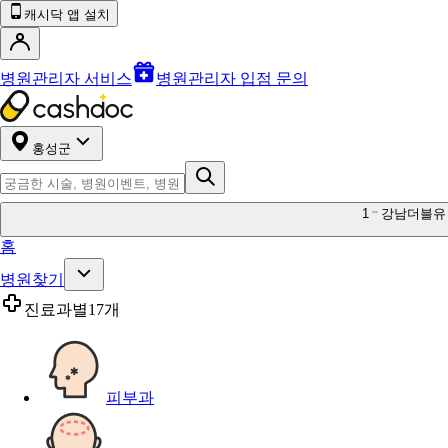
캐시닥 앱 설치
병원관리자 서비스
병원관리자 입점 문의
홍성군
1
강남더블유
홈
병원찾기
진료과별
17개
피부과