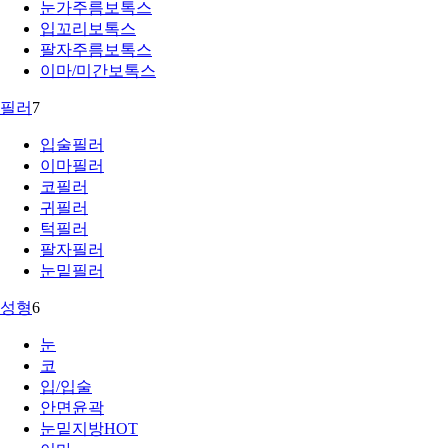
눈가주름보톡스
입꼬리보톡스
팔자주름보톡스
이마/미간보톡스
필러
7
입술필러
이마필러
코필러
귀필러
턱필러
팔자필러
눈밑필러
성형
6
눈
코
입/입술
안면윤곽
눈밑지방
HOT