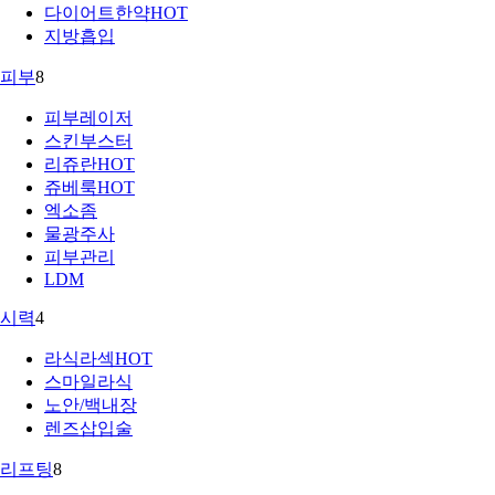
다이어트한약
HOT
지방흡입
피부
8
피부레이저
스킨부스터
리쥬란
HOT
쥬베룩
HOT
엑소좀
물광주사
피부관리
LDM
시력
4
라식라섹
HOT
스마일라식
노안/백내장
렌즈삽입술
리프팅
8