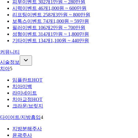
피부
이벤트 302개
1만원 ~ 280만원
시력
이벤트 46개
1,000원 ~ 600만원
리프팅
이벤트 258개
3만원 ~ 800만원
보톡스
이벤트 74개
1,000원 ~ 59만원
필러
이벤트 106개
2만원 ~ 700만원
성형
이벤트 314개
1만원 ~ 1,800만원
기타
이벤트 134개
1,100원 ~ 440만원
커뮤니티
시술정보
치아
5
임플란트
HOT
치아미백
라미네이트
치아교정
HOT
크라운/브릿지
다이어트/지방흡입
4
지방분해주사
윤곽주사