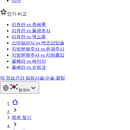
이마
인기 비교
리쥬란 vs 쥬베룩
리쥬란 vs 물광주사
리쥬란 vs 엑소좀
스마일라식 vs 렌즈삽입술
지방분해주사 vs 윤곽주사
지방분해주사 vs 지방흡입
울쎄라 vs 써마지
울쎄라 vs 슈링크
약 정보
건강 칼럼
시술/수술 꿀팁
한국어
병원 찾기