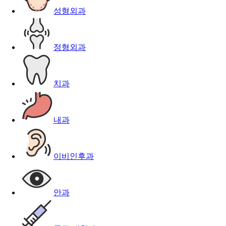
성형외과
정형외과
치과
내과
이비인후과
안과