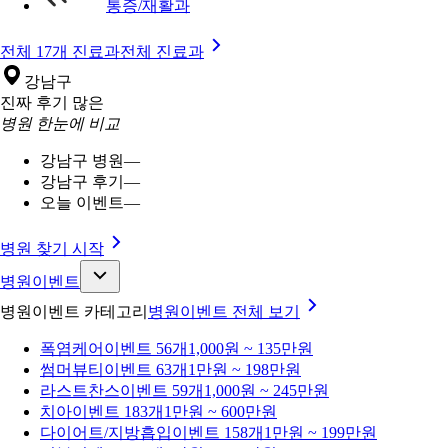
통증/재활과
전체 17개 진료과
전체 진료과
강남구
진짜 후기 많은
병원 한눈에 비교
강남구 병원
—
강남구 후기
—
오늘 이벤트
—
병원 찾기 시작
병원이벤트
병원이벤트 카테고리
병원이벤트
전체 보기
폭염케어
이벤트 56개
1,000원 ~ 135만원
썸머뷰티
이벤트 63개
1만원 ~ 198만원
라스트찬스
이벤트 59개
1,000원 ~ 245만원
치아
이벤트 183개
1만원 ~ 600만원
다이어트/지방흡입
이벤트 158개
1만원 ~ 199만원