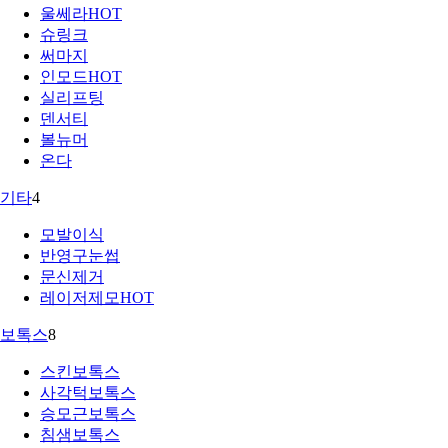
울쎄라
HOT
슈링크
써마지
인모드
HOT
실리프팅
덴서티
볼뉴머
온다
기타
4
모발이식
반영구눈썹
문신제거
레이저제모
HOT
보톡스
8
스킨보톡스
사각턱보톡스
승모근보톡스
침샘보톡스