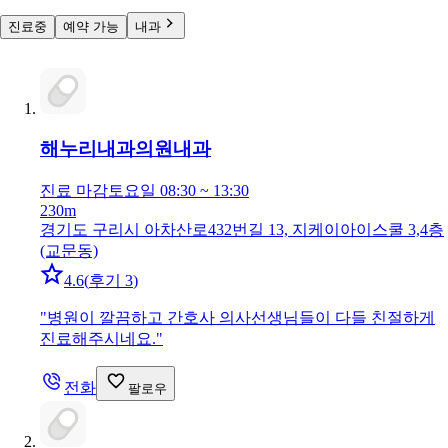
진료중
예약 가능
내과
해누리내과의원
내과
진료 마감
토요일 08:30 ~ 13:30
230m
경기도 구리시 아차산로432번길 13, 지케이아이스쿨 3,4층
(교문동)
4.6
(
후기 3
)
"
병원이 깔끔하고 간호사 의사선생님들이 다들 친절하게
진료해주시네요.
"
전화
팔로우