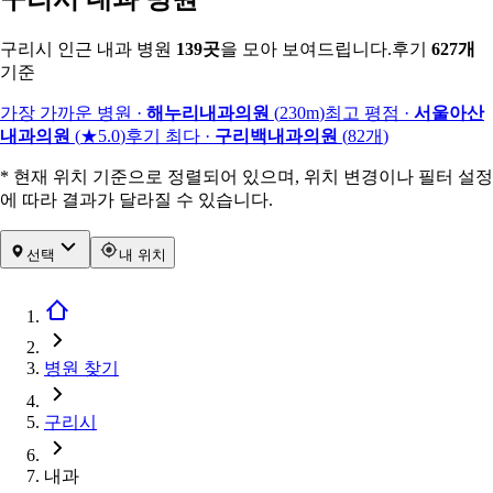
구리시 인근 내과 병원
139
곳
을 모아 보여드립니다.
후기
627
개
기준
가장 가까운 병원
·
해누리내과의원
(
230m
)
최고 평점
·
서울아산
내과의원
(
★5.0
)
후기 최다
·
구리백내과의원
(
82
개
)
* 현재 위치 기준으로 정렬되어 있으며, 위치 변경이나 필터 설정
에 따라 결과가 달라질 수 있습니다.
선택
내 위치
병원 찾기
구리시
내과