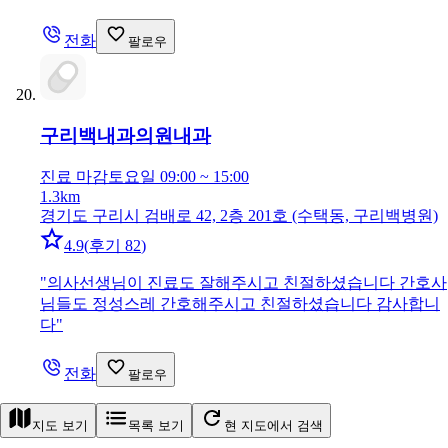
전화
팔로우
구리백내과의원
내과
진료 마감
토요일 09:00 ~ 15:00
1.3km
경기도 구리시 검배로 42, 2층 201호 (수택동, 구리백병원)
4.9
(
후기 82
)
"
의사선생님이 진료도 잘해주시고 친절하셨습니다 간호사
님들도 정성스레 간호해주시고 친절하셨습니다 감사합니
다
"
전화
팔로우
지도 보기
목록 보기
현 지도에서 검색