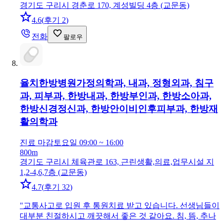
경기도 구리시 경춘로 170, 계성빌딩 4층 (교문동)
4.6
(
후기 2
)
전화
팔로우
율치한방병원
가정의학과, 내과, 정형외과, 침구
과, 피부과, 한방내과, 한방부인과, 한방소아과,
한방신경정신과, 한방안이비인후피부과, 한방재
활의학과
진료 마감
토요일 09:00 ~ 16:00
800m
경기도 구리시 체육관로 163, 근린생활,의료,업무시설 지
1,2-4,6,7층 (교문동)
4.7
(
후기 32
)
"
교통사고로 입원 후 통원치료 받고 있습니다. 선생님들이
대부분 친절하시고 깨끗해서 좋은 것 같아요. 침, 뜸, 추나