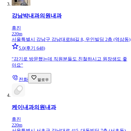
강남박내과의원
내과
휴진
220m
서울특별시 강남구 강남대로84길 8, 우인빌딩 2층 (역삼동)
5.0
(
후기 648
)
"
감기로 방문했는데 직원분들도 친철하시고 원장샘도 좋
아요
"
전화
팔로우
케이내과의원
내과
휴진
220m
서울특별시 서초구 강남대로 415, 대동빌딩 7층 (서초동)