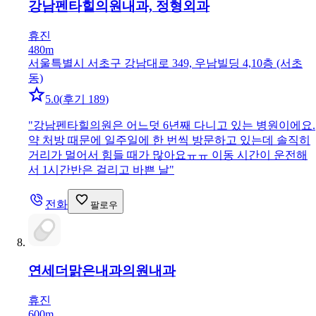
강남펜타힐의원
내과, 정형외과
휴진
480m
서울특별시 서초구 강남대로 349, 우남빌딩 4,10층 (서초
동)
5.0
(
후기 189
)
"
강남펜타힐의원은 어느덧 6년째 다니고 있는 병원이에요.
약 처방 때문에 일주일에 한 번씩 방문하고 있는데 솔직히
거리가 멀어서 힘들 때가 많아요ㅠㅠ 이동 시간이 운전해
서 1시간반은 걸리고 바쁜 날
"
전화
팔로우
연세더맑은내과의원
내과
휴진
600m