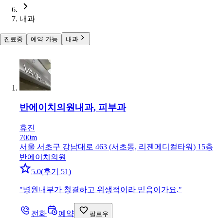
내과
진료중
예약 가능
내과
반에이치의원
내과, 피부과
휴진
700m
서울 서초구 강남대로 463 (서초동, 리젠메디컬타워) 15층
반에이치의원
5.0
(
후기 51
)
"
병원내부가 청결하고 위생적이라 믿음이가요.
"
전화
예약
팔로우