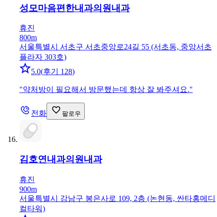
성모마음편한내과의원
내과
휴진
800m
서울특별시 서초구 서초중앙로24길 55 (서초동, 중앙서초
플라자 303호)
5.0
(
후기 128
)
"
약처방이 필요해서 방문했는데 항상 잘 봐주셔요.
"
전화
팔로우
김호연내과의원
내과
휴진
900m
서울특별시 강남구 봉은사로 109, 2층 (논현동, 싼타홍메디
컬타워)