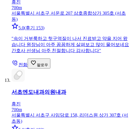
휴진
700m
서울특별시 서초구 서운로 207 삼호종합상가 305호 (서초
동)
5.0
(
후기 153
)
"
속이 거부룩하고 헛구역질이 나서 진료받고 약을 지어 왔
습니다 원장님이 아주 꼼꼼하게 살펴보고 많이 물어보네요
간호사 선생님 아주 친절합니다 감사합니다
"
전화
팔로우
서초엔도내과의원
내과
휴진
700m
서울특별시 서초구 사임당로 158, 리더스원 상가 307호 (서
초동)