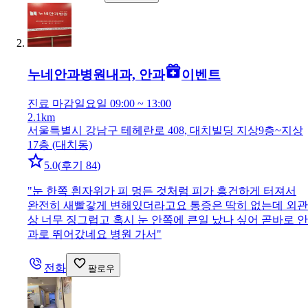
누네안과병원
내과, 안과
이벤트
진료 마감
일요일 09:00 ~ 13:00
2.1km
서울특별시 강남구 테헤란로 408, 대치빌딩 지상9층~지상
17층 (대치동)
5.0
(
후기 84
)
"
눈 한쪽 흰자위가 피 멍든 것처럼 피가 흥건하게 터져서
완전히 새빨갛게 변해있더라고요 통증은 딱히 없는데 외관
상 너무 징그럽고 혹시 눈 안쪽에 큰일 났나 싶어 곧바로 안
과로 뛰어갔네요 병원 가서
"
전화
팔로우