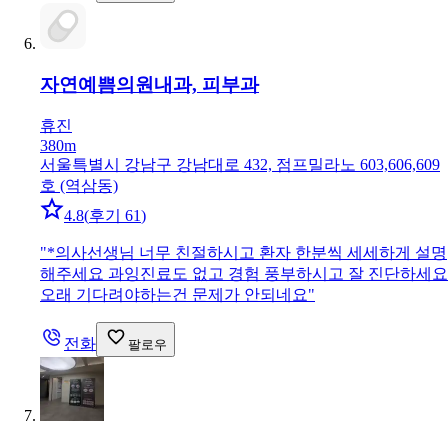
자연예쁨의원
내과, 피부과
휴진
380m
서울특별시 강남구 강남대로 432, 점프밀라노 603,606,609
호 (역삼동)
4.8
(
후기 61
)
"
*의사선생님 너무 친절하시고 환자 한분씩 세세하게 설명
해주세요 과잉진료도 없고 경험 풍부하시고 잘 진단하세요
오래 기다려야하는건 문제가 안되네요
"
전화
팔로우