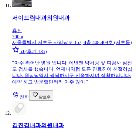
서이드림내과의원
내과
휴진
700m
서울특별시 서초구 사임당로 157, 4층 408.409호 (서초동)
5.0
(
후기 185
)
"
아주 뛰어난 병원 입니다. 이번엔 약처방 및 피검사 심전
도 검사를 했습니다. 언제나처럼 모든 진료진이 친절하십
니다. 원장님역시 씩씩하시구 신속하시며 정확하십니다.
예약 하고 방문했던터라 아주 많이
"
전화
팔로우
김진경내과의원
내과