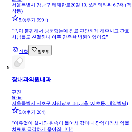
서울특별시 강남구 테헤란로20길 10, 쓰리엠타워 6,7층 (역
삼동)
5.0
(
후기 999+
)
"
속이 불편해서 방문했는데 진료 편안하게 해주시고 간호
사님들도 친절하니 아주 만족한 병원이였어요
"
전화
팔로우
장내과의원
내과
휴진
600m
서울특별시 서초구 사임당로 181, 3층 (서초동, 대일빌딩)
5.0
(
후기 284
)
"
이유없이 설사와 환속이 들어서 갔더니 장염이라서 약물
치료로 급격하게 좋아집니다
"