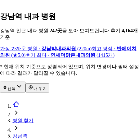
강남역 내과 병원
강남역 인근 내과 병원
242
곳
을 모아 보여드립니다.
후기
4,164
개
기준
가장 가까운 병원
·
강남박내과의원
(
220m
)
최고 평점
·
반에이치
의원
(
★5.0
)
후기 최다
·
연세더맑은내과의원
(
1415
개
)
* 현재 위치 기준으로 정렬되어 있으며, 위치 변경이나 필터 설정
에 따라 결과가 달라질 수 있습니다.
선택
내 위치
병원 찾기
강남역