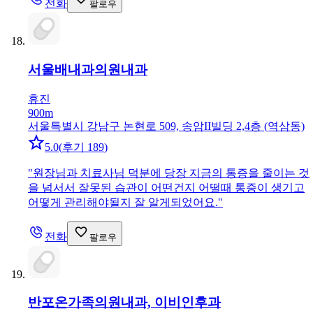
전화
팔로우
서울배내과의원
내과
휴진
900m
서울특별시 강남구 논현로 509, 송암II빌딩 2,4층 (역삼동)
5.0
(
후기 189
)
"
원장님과 치료사님 덕분에 당장 지금의 통증을 줄이는 것
을 넘서서 잘못된 습관이 어떤건지 어떨때 통증이 생기고
어떻게 관리해야될지 잘 알게되었어요.
"
전화
팔로우
반포온가족의원
내과, 이비인후과