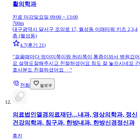
활의학과
진료 마감
일요일 09:00 ~ 13:00
700m
대구광역시 달서구 조암로 17, 월성동 이래타워 키즈 2,3,4
층 (월성동)
4.7
(
후기 21
)
"
걸을때마다 엉더미쪽이랑 허리쪽이 통증이와서 병원갔어
요 설명도잘해주시고 친절하셨어요 침도 잘 놓으시네요 간
호사분도 친절하셨어요 ㆍ
"
전화
팔로우
의료법인열경의료재단…
내과, 영상의학과, 정신
건강의학과, 침구과, 한방내과, 한방신경정신과
휴진