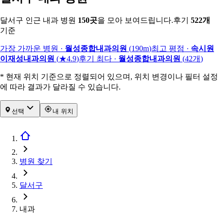
달서구 인근 내과 병원
150
곳
을 모아 보여드립니다.
후기
522
개
기준
가장 가까운 병원
·
월성종합내과의원
(
190m
)
최고 평점
·
속시원
이재성내과의원
(
★4.9
)
후기 최다
·
월성종합내과의원
(
42
개
)
* 현재 위치 기준으로 정렬되어 있으며, 위치 변경이나 필터 설정
에 따라 결과가 달라질 수 있습니다.
선택
내 위치
병원 찾기
달서구
내과