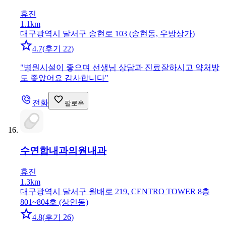
휴진
1.1km
대구광역시 달서구 송현로 103 (송현동, 우방상가)
4.7
(
후기 22
)
"
병원시설이 좋으며 선생님 상담과 진료잘하시고 약처방
도 좋았어요 감사합니다
"
전화
팔로우
수연합내과의원
내과
휴진
1.3km
대구광역시 달서구 월배로 219, CENTRO TOWER 8층
801~804호 (상인동)
4.8
(
후기 26
)