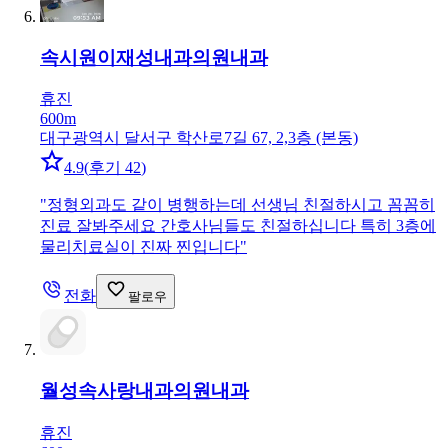
속시원이재성내과의원
내과
휴진
600m
대구광역시 달서구 학산로7길 67, 2,3층 (본동)
4.9
(
후기 42
)
"
정형외과도 같이 병행하는데 선생님 친절하시고 꼼꼼히
진료 잘봐주세요 간호사님들도 친절하십니다 특히 3층에
물리치료실이 진짜 찐입니다
"
전화
팔로우
월성속사랑내과의원
내과
휴진