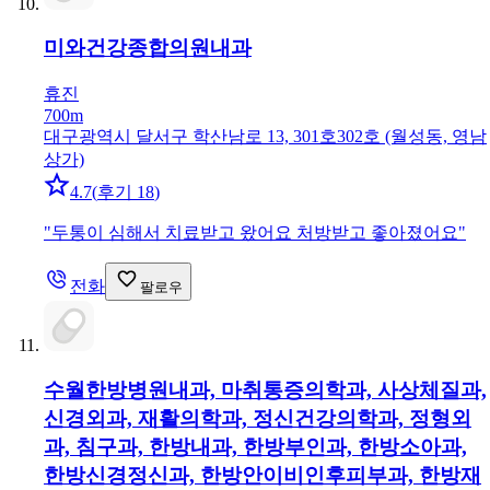
미와건강종합의원
내과
휴진
700m
대구광역시 달서구 학산남로 13, 301호302호 (월성동, 영남
상가)
4.7
(
후기 18
)
"
두통이 심해서 치료받고 왔어요 처방받고 좋아졌어요
"
전화
팔로우
수월한방병원
내과, 마취통증의학과, 사상체질과,
신경외과, 재활의학과, 정신건강의학과, 정형외
과, 침구과, 한방내과, 한방부인과, 한방소아과,
한방신경정신과, 한방안이비인후피부과, 한방재