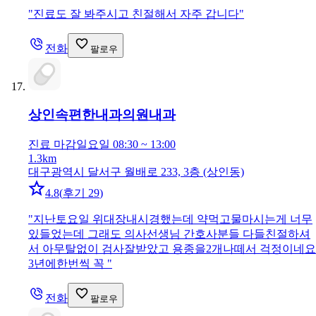
"
진료도 잘 봐주시고 친절해서 자주 갑니다
"
전화
팔로우
상인속편한내과의원
내과
진료 마감
일요일 08:30 ~ 13:00
1.3km
대구광역시 달서구 월배로 233, 3층 (상인동)
4.8
(
후기 29
)
"
지난토요일 위대장내시경했는데 약먹고물마시는게 너무
있들었는데 그래도 의사선생님 간호사분들 다들친절하셔
서 아무탈없이 검사잘받았고 용종을2개나떼서 걱정이네요
3년에한번씩 꼭
"
전화
팔로우