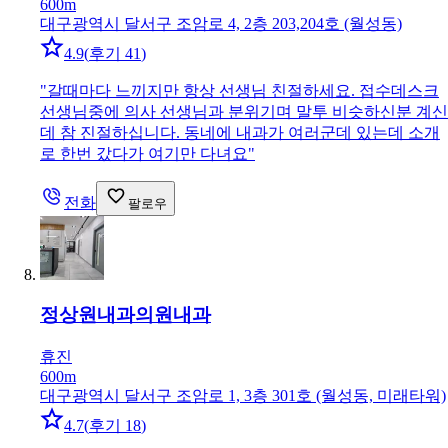
600m
대구광역시 달서구 조암로 4, 2층 203,204호 (월성동)
4.9
(
후기 41
)
"
갈때마다 느끼지만 항상 선생님 친절하세요. 접수데스크
선생님중에 의사 선생님과 분위기며 말투 비슷하신분 계신
데 참 진절하십니다. 동네에 내과가 여러군데 있는데 소개
로 한번 갔다가 여기만 다녀요
"
전화
팔로우
정상원내과의원
내과
휴진
600m
대구광역시 달서구 조암로 1, 3층 301호 (월성동, 미래타워)
4.7
(
후기 18
)