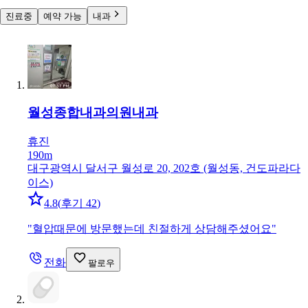
진료중
예약 가능
내과
월성종합내과의원
내과
휴진
190m
대구광역시 달서구 월성로 20, 202호 (월성동, 건도파라다
이스)
4.8
(
후기 42
)
"
혈압때문에 방문했는데 친절하게 상담해주셨어요
"
전화
팔로우