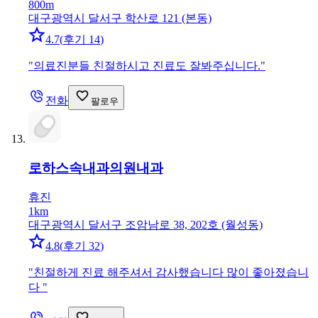
800m
대구광역시 달서구 학산로 121 (본동)
4.7
(
후기 14
)
"
의료진분들 친절하시고 진료도 잘봐주십니다.
"
전화
팔로우
로하스속내과의원
내과
휴진
1km
대구광역시 달서구 조암남로 38, 202호 (월성동)
4.8
(
후기 32
)
"
친절하게 진료 해주셔서 감사했습니다 많이 좋아졌습니
다
"