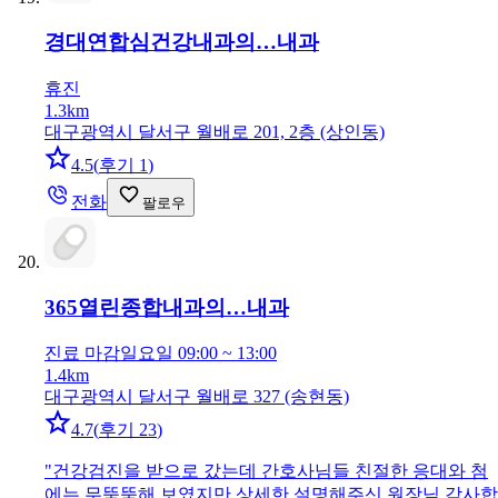
경대연합심건강내과의…
내과
휴진
1.3km
대구광역시 달서구 월배로 201, 2층 (상인동)
4.5
(
후기 1
)
전화
팔로우
365열린종합내과의…
내과
진료 마감
일요일 09:00 ~ 13:00
1.4km
대구광역시 달서구 월배로 327 (송현동)
4.7
(
후기 23
)
"
건강검진을 받으로 갔는데 간호사님들 친절한 응대와 첨
에는 무뚝뚝해 보였지만 상세한 설명해주신 원장님 감사합