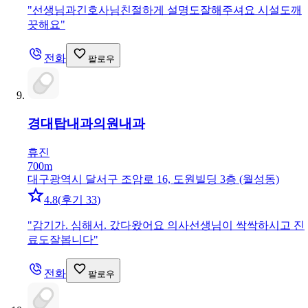
"
선생님과긴호사님친절하게 설명도잘해주셔요 시설도깨
끗해요
"
전화
팔로우
경대탑내과의원
내과
휴진
700m
대구광역시 달서구 조암로 16, 도원빌딩 3층 (월성동)
4.8
(
후기 33
)
"
감기가. 심해서. 갔다왔어요 의사선생님이 싹싹하시고 진
료도잘봅니다
"
전화
팔로우