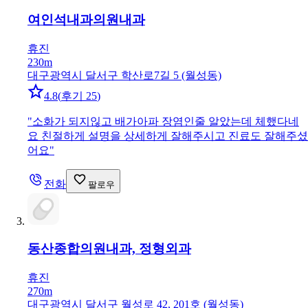
여인석내과의원
내과
휴진
230m
대구광역시 달서구 학산로7길 5 (월성동)
4.8
(
후기 25
)
"
소화가 되지읺고 배가아파 장염인줄 알았는데 체했다네
요 친절하게 설명을 상세하게 잘해주시고 진료도 잘해주셨
어요
"
전화
팔로우
동산종합의원
내과, 정형외과
휴진
270m
대구광역시 달서구 월성로 42, 201호 (월성동)