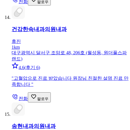
전화
팔로우
건강한속내과의원
내과
휴진
1km
대구광역시 달서구 조암로 48, 206호 (월성동, 원더풀스파
랜드)
4.6
(
후기 6
)
"
고혈압으로 진료 받았습니다 원장님 친절한 설명 진료 만
족합니다
"
전화
팔로우
송현내과의원
내과