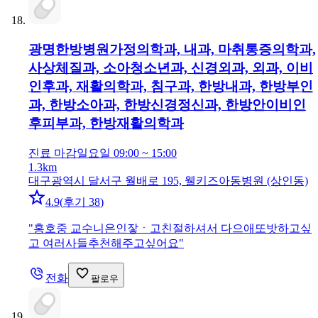
광명한방병원
가정의학과, 내과, 마취통증의학과,
사상체질과, 소아청소년과, 신경외과, 외과, 이비
인후과, 재활의학과, 침구과, 한방내과, 한방부인
과, 한방소아과, 한방신경정신과, 한방안이비인
후피부과, 한방재활의학과
진료 마감
일요일 09:00 ~ 15:00
1.3km
대구광역시 달서구 월배로 195, 웰키즈아동병원 (상인동)
4.9
(
후기 38
)
"
홍호중 교수니은인잫ㆍ고친절하셔서 다으애또밧하고싶
고 여러사들추천해주고싶어요
"
전화
팔로우