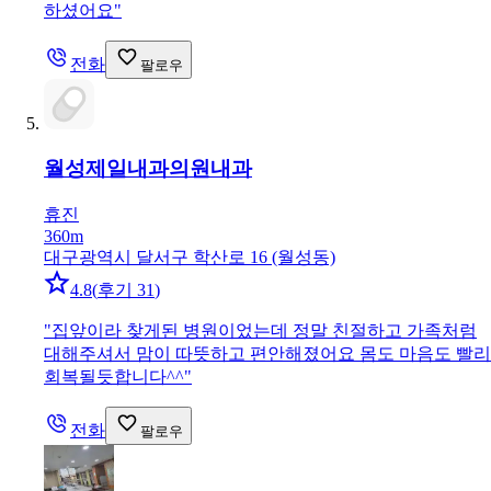
하셨어요
"
전화
팔로우
월성제일내과의원
내과
휴진
360m
대구광역시 달서구 학산로 16 (월성동)
4.8
(
후기 31
)
"
집앞이라 찾게된 병원이었는데 정말 친절하고 가족처럼
대해주셔서 맘이 따뜻하고 편안해졌어요 몸도 마음도 빨리
회복될듯합니다^^
"
전화
팔로우