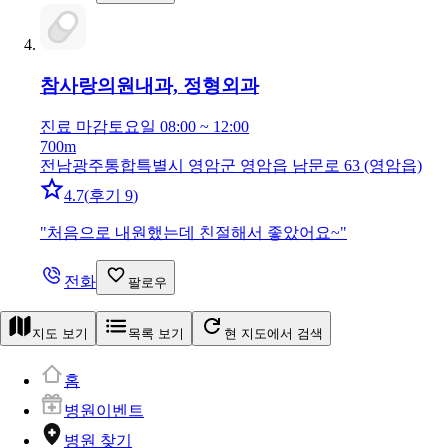
참사랑의원
내과, 정형외과
진료 마감
토요일 08:00 ~ 12:00
700m
전남광주통합특별시 영암군 영암읍 남문로 63 (영암읍)
4.7
(
후기 9
)
"
처음으로 내원했는데 친절해서 좋았어요~
"
전화
팔로우
지도 보기
목록 보기
현 지도에서 검색
홈
병원이벤트
병원 찾기