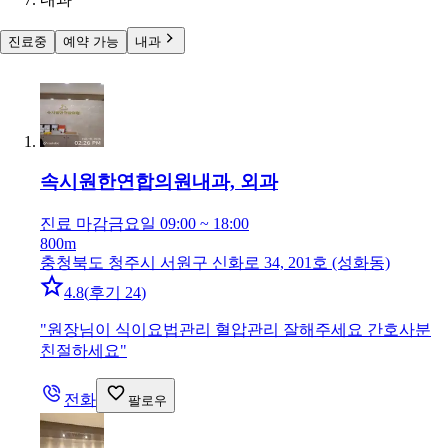
진료중
예약 가능
내과
속시원한연합의원
내과, 외과
진료 마감
금요일 09:00 ~ 18:00
800m
충청북도 청주시 서원구 신화로 34, 201호 (성화동)
4.8
(
후기 24
)
"
원장님이 식이요법관리 혈압관리 잘해주세요 간호사분
친절하세요
"
전화
팔로우