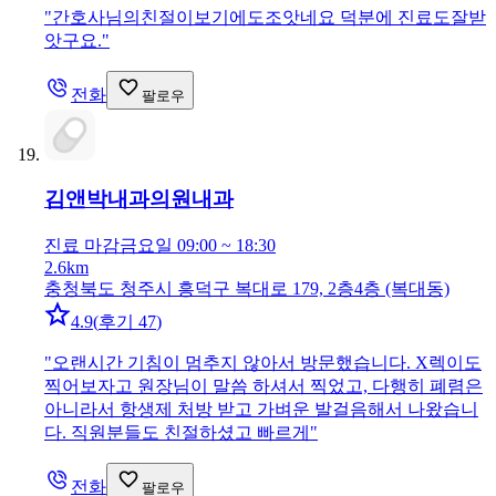
"
간호사님의친절이보기에도조앗네요 덕분에 진료도잘받
앗구요.
"
전화
팔로우
김앤박내과의원
내과
진료 마감
금요일 09:00 ~ 18:30
2.6km
충청북도 청주시 흥덕구 복대로 179, 2층4층 (복대동)
4.9
(
후기 47
)
"
오랜시간 기침이 멈추지 않아서 방문했습니다. X렉이도
찍어보자고 원장님이 말씀 하셔서 찍었고, 다행히 폐렴은
아니라서 항생제 처방 받고 가벼운 발걸음해서 나왔습니
다. 직원분들도 친절하셨고 빠르게
"
전화
팔로우