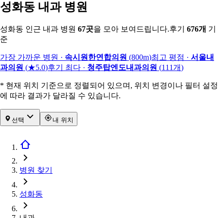
성화동 내과 병원
성화동 인근 내과 병원
67
곳
을 모아 보여드립니다.
후기
676
개
기
준
가장 가까운 병원
·
속시원한연합의원
(
800m
)
최고 평점
·
서울내
과의원
(
★5.0
)
후기 최다
·
청주탑엔도내과의원
(
111
개
)
* 현재 위치 기준으로 정렬되어 있으며, 위치 변경이나 필터 설정
에 따라 결과가 달라질 수 있습니다.
선택
내 위치
병원 찾기
성화동
내과