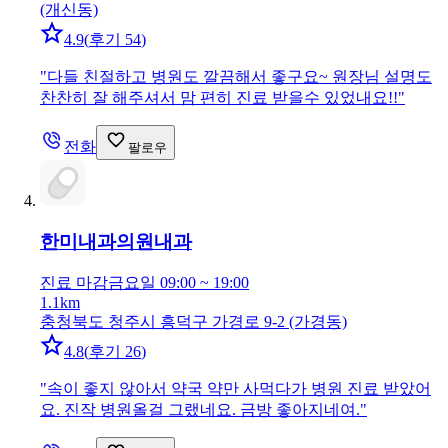
(개신동)
4.9
(
후기 54
)
"
다들 친절하고 병원도 깔끔해서 좋구요~ 원장님 설명도
찬찬히 잘 해주셔서 맘 편히 진료 받을수 있었내요!!
"
전화
팔로우
한미내과의원
내과
진료 마감
금요일 09:00 ~ 19:00
1.1km
충청북도 청주시 흥덕구 가경로 9-2 (가경동)
4.8
(
후기 26
)
"
속이 좋지 않아서 약국 약만 사먹다가 병원 진료 받았어
요. 진작 병원올걸 그랬네요. 금방 좋아지네여.
"