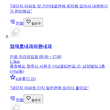
"
대단지 아파트 앞 간선대로변에 위치해 있어서 내원하기
가 편리해요
"
전화
팔로우
엄재호내과의원
내과
진료 마감
금요일 09:30 ~ 17:00
1.3km
충청북도 청주시 서원구 산남로62번길 25, 남양빌딩 2층
(산남동)
4.8
(
후기 22
)
"
대단지 아파트 단지 맞은편에 있어서 좋아요
"
전화
팔로우