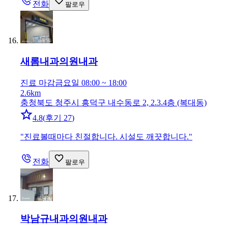
전화
팔로우
새롬내과의원
내과
진료 마감
금요일 08:00 ~ 18:00
2.6km
충청북도 청주시 흥덕구 내수동로 2, 2.3.4층 (복대동)
4.8
(
후기 27
)
"
진료볼때마다 친절합니다. 시설도 깨끗합니다.
"
전화
팔로우
박남규내과의원
내과