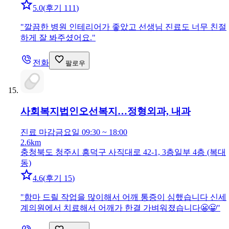
5.0
(
후기 111
)
"
깔끔한 병원 인테리어가 좋았고 선생님 진료도 너무 친절
하게 잘 봐주셨어요.
"
전화
팔로우
사회복지법인오선복지…
정형외과, 내과
진료 마감
금요일 09:30 ~ 18:00
2.6km
충청북도 청주시 흥덕구 사직대로 42-1, 3층일부 4층 (복대
동)
4.6
(
후기 15
)
"
함마 드릴 작업을 많이해서 어깨 통증이 심했습니다 신세
계의원에서 치료해서 어깨가 한결 가벼워졌습니다😬😀
"