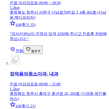
진료 마감
금요일 09:00 ~ 18:20
1.2km
충청북도 청주시 서원구 산남로70번길 3, 4층 402호 (산남
동,메디프라자)
4.8
(
후기 35
)
"
의사선생님이 진정성 있게 상담해 주시고 진료후 처방해
주십니다~
"
전화
팔로우
정덕용의원
소아과, 내과
진료 마감
금요일 09:00 ~ 21:00
1.2km
충청북도 청주시 흥덕구 풍년로 26, 204호 (가경동,명인플
러스)
4.8
(
후기 21
)