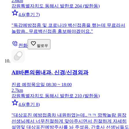
2.6km
강원특별자치도 동해시 발한로 204 (발한동)
4.6
(
후기 7
)
"
독감예방접종 및 코로나19 백신접종을 했는데 무료라서
놀랐씀.. 무료백신접종 홍보해야겠어요.
"
전화
팔로우
All바른의원
내과, 신경/신경외과
진료 예정
목요일 08:30 ~ 18:00
2.7km
강원특별자치도 동해시 발한로 210 (발한동)
4.6
(
후기 8
)
"
대상포진 예방접종차 내원하였는데..ㅋㅋ 깜짝놀람 원장
선생님께서 너무친절하게 맞아주시면서 친절하게 자세히
설명및 대상포진예방주사를 놔 주셨음. 간호사 선생님들도