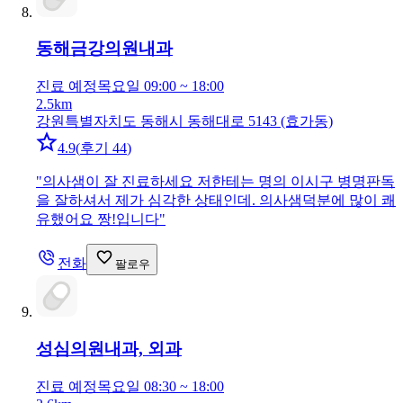
동해금강의원
내과
진료 예정
목요일 09:00 ~ 18:00
2.5km
강원특별자치도 동해시 동해대로 5143 (효가동)
4.9
(
후기 44
)
"
의사샘이 잘 진료하세요 저한테는 명의 이시구 병명판독
을 잘하셔서 제가 심각한 상태인데. 의사샘덕분에 많이 쾌
유했어요 짱!입니다
"
전화
팔로우
성심의원
내과, 외과
진료 예정
목요일 08:30 ~ 18:00