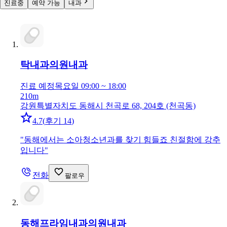
진료중
예약 가능
내과
탁내과의원
내과
진료 예정
목요일 09:00 ~ 18:00
210m
강원특별자치도 동해시 천곡로 68, 204호 (천곡동)
4.7
(
후기 14
)
"
동해에서는 소아청소년과를 찾기 힘들죠 친절함에 강추
입니다
"
전화
팔로우
동해프라임내과의원
내과