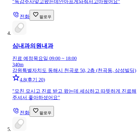
"
독감주사맞고왔는데안아프게놔줘서고마웠어요
"
전화
팔로우
심내과의원
내과
진료 예정
목요일 09:00 ~ 18:00
340m
강원특별자치도 동해시 천곡로 50, 2층 (천곡동, 삼성빌딩)
4.8
(
후기 20
)
"
모친 모시고 진료 받고 왔는데 세심하고 따뜻하게 진료해
주셔서 좋아하셨어요
"
전화
팔로우