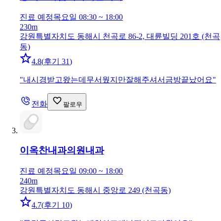
진료 예정
목요일 08:30 ~ 18:00
230m
강원특별자치도 동해시 천곡로 86-2, 대륜빌딩 201호 (천곡
동)
4.8
(
후기 31
)
"
내시경받고왔는데무서웠지만잘해주셔서금방끝났어요
"
전화
팔로우
이옥찬내과의원
내과
진료 예정
목요일 09:00 ~ 18:00
240m
강원특별자치도 동해시 중앙로 249 (천곡동)
4.7
(
후기 10
)