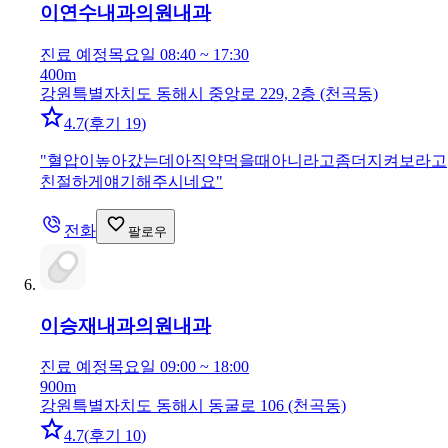
이연수내과의원
내과
진료 예정
목요일 08:40 ~ 17:30
400m
강원특별자치도 동해시 중앙로 229, 2층 (천곡동)
4.7
(
후기 19
)
"
혈압이높아갔는데아직약먹을때아니라고좀더지켜보라고
친절하게얘기해주시네요
"
전화
팔로우
이승재내과의원
내과
진료 예정
목요일 09:00 ~ 18:00
900m
강원특별자치도 동해시 동굴로 106 (천곡동)
4.7
(
후기 10
)