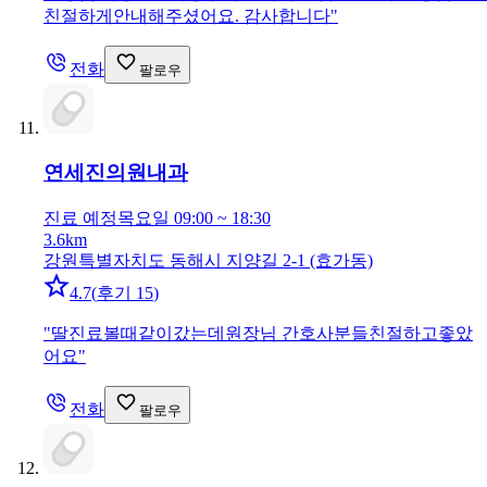
친절하게안내해주셨어요. 감사합니다
"
전화
팔로우
연세진의원
내과
진료 예정
목요일 09:00 ~ 18:30
3.6km
강원특별자치도 동해시 지양길 2-1 (효가동)
4.7
(
후기 15
)
"
딸진료볼때같이갔는데원장님 간호사분들친절하고좋았
어요
"
전화
팔로우