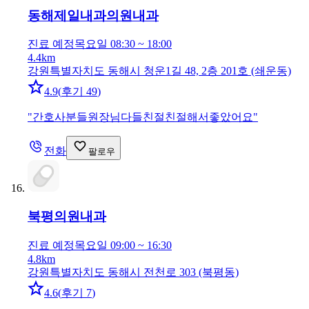
동해제일내과의원
내과
진료 예정
목요일 08:30 ~ 18:00
4.4km
강원특별자치도 동해시 청운1길 48, 2층 201호 (쇄운동)
4.9
(
후기 49
)
"
간호사분들원장님다들친절친절해서좋았어요
"
전화
팔로우
북평의원
내과
진료 예정
목요일 09:00 ~ 16:30
4.8km
강원특별자치도 동해시 전천로 303 (북평동)
4.6
(
후기 7
)