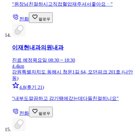
"
원장님친절하시고직접혈압재주셔서좋아요ㆍ
"
전화
팔로우
이재현내과의원
내과
진료 예정
목요일 08:30 ~ 18:30
4.4km
강원특별자치도 동해시 청운1길 64, 모던파크 201호 (나안
동)
4.8
(
후기 21
)
"
내부도깔끔하고 감기땜에갔는데다들친절히니요
"
전화
팔로우