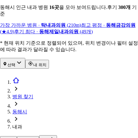
동해시 인근 내과 병원
16
곳
을 모아 보여드립니다.
후기
300
개
기
준
가장 가까운 병원
·
탁내과의원
(
210m
)
최고 평점
·
동해금강의원
(
★4.9
)
후기 최다
·
동해제일내과의원
(
49
개
)
* 현재 위치 기준으로 정렬되어 있으며, 위치 변경이나 필터 설정
에 따라 결과가 달라질 수 있습니다.
선택
내 위치
병원 찾기
동해시
내과