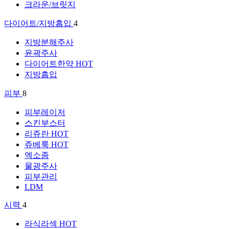
크라운/브릿지
다이어트/지방흡입
4
지방분해주사
윤곽주사
다이어트한약
HOT
지방흡입
피부
8
피부레이저
스킨부스터
리쥬란
HOT
쥬베룩
HOT
엑소좀
물광주사
피부관리
LDM
시력
4
라식라섹
HOT