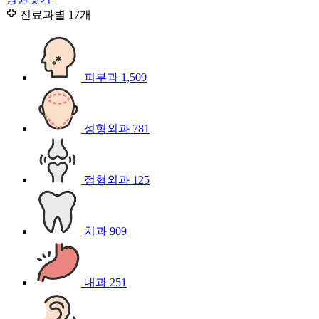
진료과별
17개
피부과
1,509
성형외과
781
정형외과
125
치과
909
내과
251