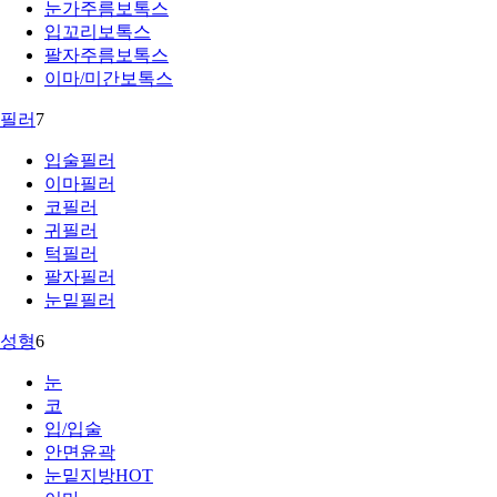
눈가주름보톡스
입꼬리보톡스
팔자주름보톡스
이마/미간보톡스
필러
7
입술필러
이마필러
코필러
귀필러
턱필러
팔자필러
눈밑필러
성형
6
눈
코
입/입술
안면윤곽
눈밑지방
HOT