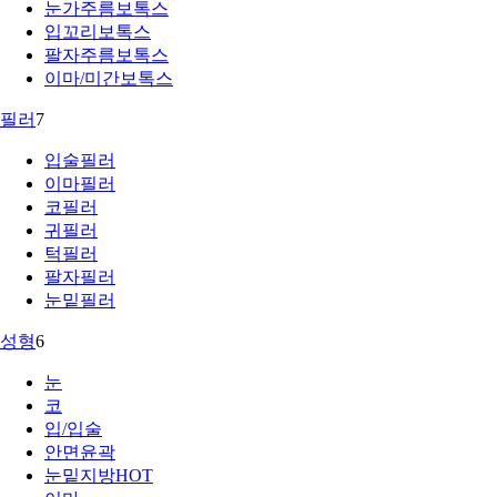
눈가주름보톡스
입꼬리보톡스
팔자주름보톡스
이마/미간보톡스
필러
7
입술필러
이마필러
코필러
귀필러
턱필러
팔자필러
눈밑필러
성형
6
눈
코
입/입술
안면윤곽
눈밑지방
HOT