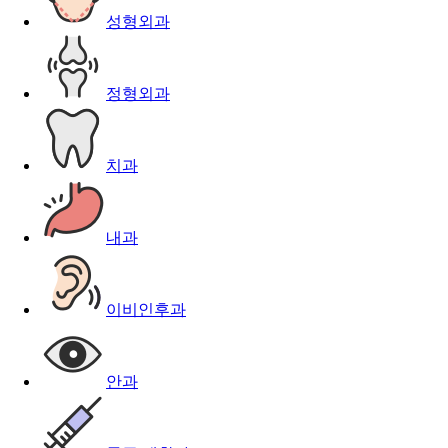
성형외과
정형외과
치과
내과
이비인후과
안과