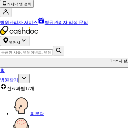
캐시닥 앱 설치
병원관리자 서비스
병원관리자 입점 문의
영천시
1
m자 탈
홈
병원찾기
진료과별
17개
피부과