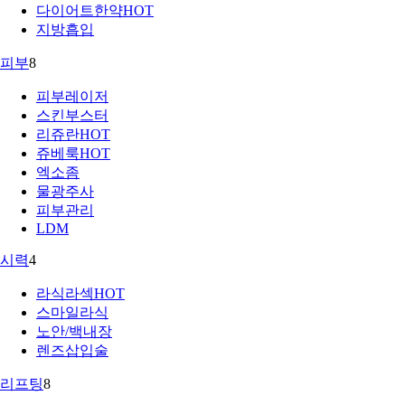
다이어트한약
HOT
지방흡입
피부
8
피부레이저
스킨부스터
리쥬란
HOT
쥬베룩
HOT
엑소좀
물광주사
피부관리
LDM
시력
4
라식라섹
HOT
스마일라식
노안/백내장
렌즈삽입술
리프팅
8