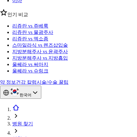
이마
인기 비교
리쥬란 vs 쥬베룩
리쥬란 vs 물광주사
리쥬란 vs 엑소좀
스마일라식 vs 렌즈삽입술
지방분해주사 vs 윤곽주사
지방분해주사 vs 지방흡입
울쎄라 vs 써마지
울쎄라 vs 슈링크
약 정보
건강 칼럼
시술/수술 꿀팁
한국어
병원 찾기