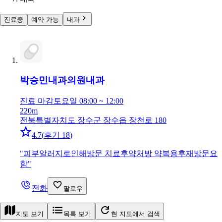
진료중
예약 가능
내과
박승민내과의원
내과
진료 마감
토요일 08:00 ~ 12:00
220m
전북특별자치도 장수군 장수읍 장천로 180
4.7
(
후기 18
)
"
피부알러지로인해방문 치료후약처방 약복용후재방문요
함
"
전화
팔로우
지도 보기
목록 보기
현 지도에서 검색