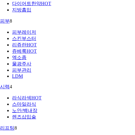
다이어트한약
HOT
지방흡입
피부
8
피부레이저
스킨부스터
리쥬란
HOT
쥬베룩
HOT
엑소좀
물광주사
피부관리
LDM
시력
4
라식라섹
HOT
스마일라식
노안/백내장
렌즈삽입술
리프팅
8