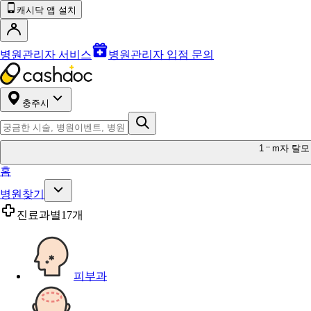
캐시닥 앱 설치
병원관리자 서비스
병원관리자 입점 문의
충주시
1
m자 탈모
홈
병원찾기
진료과별
17개
피부과