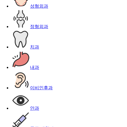
성형외과
정형외과
치과
내과
이비인후과
안과