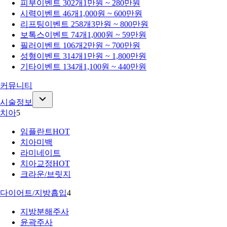
피부
이벤트 302개
1만원 ~ 280만원
시력
이벤트 46개
1,000원 ~ 600만원
리프팅
이벤트 258개
3만원 ~ 800만원
보톡스
이벤트 74개
1,000원 ~ 59만원
필러
이벤트 106개
2만원 ~ 700만원
성형
이벤트 314개
1만원 ~ 1,800만원
기타
이벤트 134개
1,100원 ~ 440만원
커뮤니티
시술정보
치아
5
임플란트
HOT
치아미백
라미네이트
치아교정
HOT
크라운/브릿지
다이어트/지방흡입
4
지방분해주사
윤곽주사