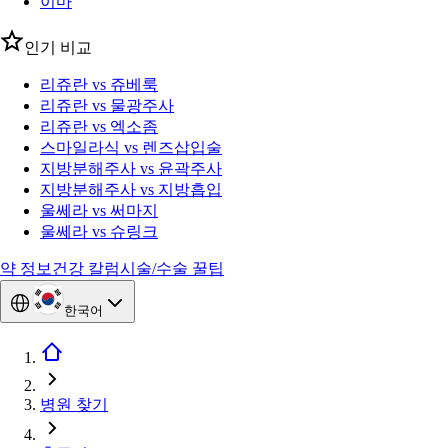
이마
인기 비교
리쥬란 vs 쥬베룩
리쥬란 vs 물광주사
리쥬란 vs 엑소좀
스마일라식 vs 렌즈삽입술
지방분해주사 vs 윤곽주사
지방분해주사 vs 지방흡입
울쎄라 vs 써마지
울쎄라 vs 슈링크
약 정보
건강 칼럼
시술/수술 꿀팁
한국어
병원 찾기