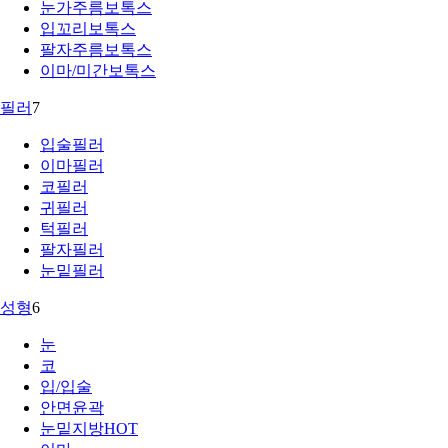
눈가주름보톡스
입꼬리보톡스
팔자주름보톡스
이마/미간보톡스
필러
7
입술필러
이마필러
코필러
귀필러
턱필러
팔자필러
눈밑필러
성형
6
눈
코
입/입술
안면윤곽
눈밑지방
HOT