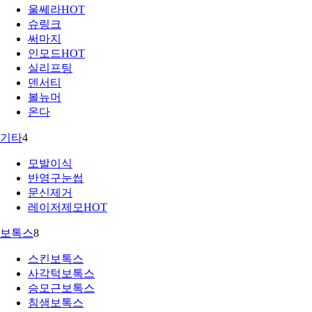
울쎄라
HOT
슈링크
써마지
인모드
HOT
실리프팅
덴서티
볼뉴머
온다
기타
4
모발이식
반영구눈썹
문신제거
레이저제모
HOT
보톡스
8
스킨보톡스
사각턱보톡스
승모근보톡스
침샘보톡스