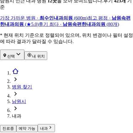
남원시 인근 내과 병원
12
곳
을 모아 보여드립니다.
후기
423
개
기
준
가장 가까운 병원
·
최수인내과의원
(
600m
)
최고 평점
·
남원속편
한내과의원
(
★5.0
)
후기 최다
·
남원속편한내과의원
(
80
개
)
* 현재 위치 기준으로 정렬되어 있으며, 위치 변경이나 필터 설정
에 따라 결과가 달라질 수 있습니다.
선택
내 위치
병원 찾기
남원시
내과
진료중
예약 가능
내과