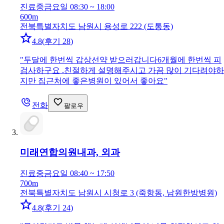
진료중
금요일 08:30 ~ 18:00
600m
전북특별자치도 남원시 용성로 222 (도통동)
4.8
(
후기 28
)
"
두달에 한번씩 갑상선약 받으러갑니다6개월에 한번씩 피
검사하구요 .친절하게 설명해주시고 가끔 많이 기다려야하
지만 집근처에 좋은병원이 있어서 좋아요
"
전화
팔로우
미래연합의원
내과, 외과
진료중
금요일 08:40 ~ 17:50
700m
전북특별자치도 남원시 시청로 3 (죽항동, 남원한방병원)
4.8
(
후기 24
)