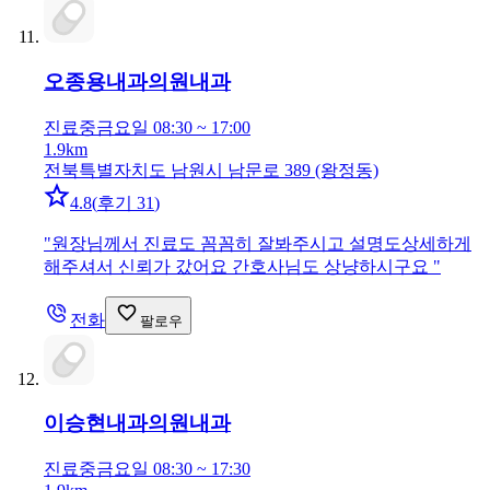
오종용내과의원
내과
진료중
금요일 08:30 ~ 17:00
1.9km
전북특별자치도 남원시 남문로 389 (왕정동)
4.8
(
후기 31
)
"
원장님께서 진료도 꼼꼼히 잘봐주시고 설명도상세하게
해주셔서 신뢰가 갔어요 간호사님도 상냥하시구요
"
전화
팔로우
이승현내과의원
내과
진료중
금요일 08:30 ~ 17:30