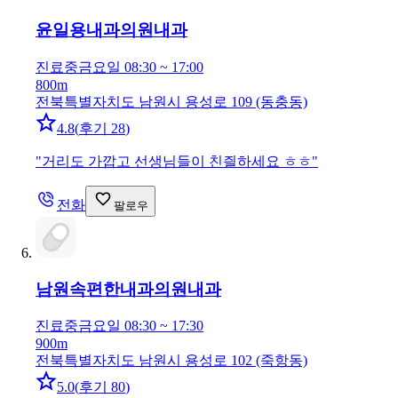
윤일용내과의원
내과
진료중
금요일 08:30 ~ 17:00
800m
전북특별자치도 남원시 용성로 109 (동충동)
4.8
(
후기 28
)
"
거리도 가깝고 선생님들이 친즬하세요 ㅎㅎ
"
전화
팔로우
남원속편한내과의원
내과
진료중
금요일 08:30 ~ 17:30
900m
전북특별자치도 남원시 용성로 102 (죽항동)
5.0
(
후기 80
)