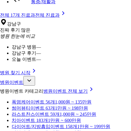
통증/재활과
전체 17개 진료과
전체 진료과
강남구
진짜 후기 많은
병원 한눈에 비교
강남구 병원
—
강남구 후기
—
오늘 이벤트
—
병원 찾기 시작
병원이벤트
병원이벤트 카테고리
병원이벤트
전체 보기
폭염케어
이벤트 56개
1,000원 ~ 135만원
썸머뷰티
이벤트 63개
1만원 ~ 198만원
라스트찬스
이벤트 59개
1,000원 ~ 245만원
치아
이벤트 183개
1만원 ~ 600만원
다이어트/지방흡입
이벤트 158개
1만원 ~ 199만원