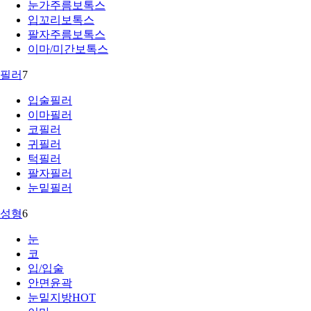
눈가주름보톡스
입꼬리보톡스
팔자주름보톡스
이마/미간보톡스
필러
7
입술필러
이마필러
코필러
귀필러
턱필러
팔자필러
눈밑필러
성형
6
눈
코
입/입술
안면윤곽
눈밑지방
HOT