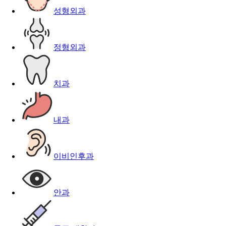
성형외과
정형외과
치과
내과
이비인후과
안과