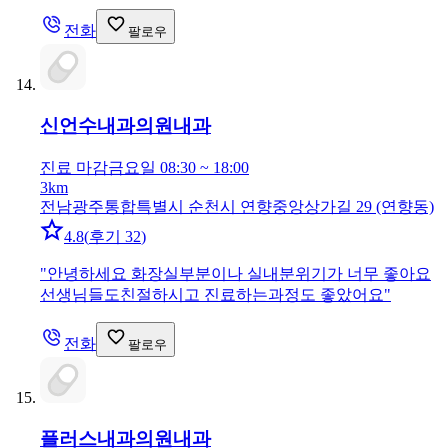
전화
팔로우
신언수내과의원
내과
진료 마감
금요일 08:30 ~ 18:00
3km
전남광주통합특별시 순천시 연향중앙상가길 29 (연향동)
4.8
(
후기 32
)
"
안녕하세요 화장실부분이나 실내분위기가 너무 좋아요
선생님들도친절하시고 진료하는과정도 좋았어요
"
전화
팔로우
플러스내과의원
내과