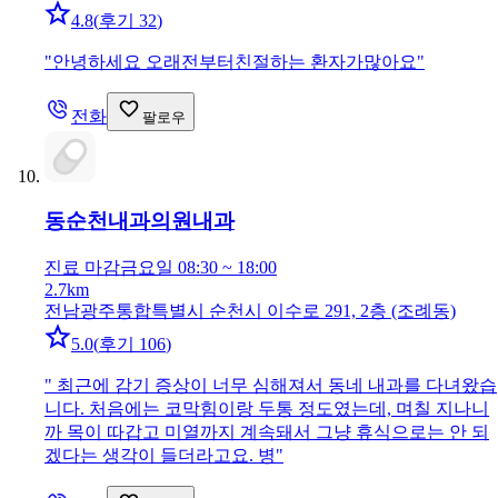
4.8
(
후기 32
)
"
안녕하세요 오래전부터친절하는 환자가많아요
"
전화
팔로우
동순천내과의원
내과
진료 마감
금요일 08:30 ~ 18:00
2.7km
전남광주통합특별시 순천시 이수로 291, 2층 (조례동)
5.0
(
후기 106
)
"
최근에 감기 증상이 너무 심해져서 동네 내과를 다녀왔습
니다. 처음에는 코막힘이랑 두통 정도였는데, 며칠 지나니
까 목이 따갑고 미열까지 계속돼서 그냥 휴식으로는 안 되
겠다는 생각이 들더라고요. 병
"