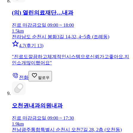
(의) 열린의료재단…
내과
진료 마감
금요일 09:00 ~ 18:00
1.5km
전라남도 순천시 봉화3길 14-32, 4~5층 (조례동)
4.7
(
후기 13
)
"
진료도깔끔하고체계적인시스템으로신뢰가고좋아요.지
인소개많이했어요
"
전화
팔로우
오천권내과의원
내과
진료 마감
금요일 09:00 ~ 17:30
1.9km
전남광주통합특별시 순천시 오천7길 28, 2층 (오천동)