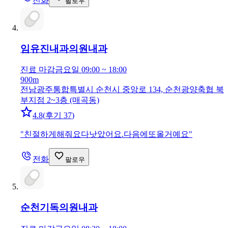
전화
팔로우
임유진내과의원
내과
진료 마감
금요일 09:00 ~ 18:00
900m
전남광주통합특별시 순천시 중앙로 134, 순천광양축협 북
부지점 2~3층 (매곡동)
4.8
(
후기 37
)
"
친절하게해줘요다낫았어요.다음에또올거예요
"
전화
팔로우
순천기독의원
내과