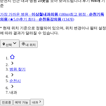
순천시 인근 내과 병원
23
곳
을 모아 보여드립니다.
후기
910
개
기
준
가장 가까운 병원
·
이상철내과의원
(
180m
)
최고 평점
·
순천기독
의원
(
★5.0
)
후기 최다
·
순천동강의원
(
134
개
)
* 현재 위치 기준으로 정렬되어 있으며, 위치 변경이나 필터 설정
에 따라 결과가 달라질 수 있습니다.
선택
내 위치
병원 찾기
순천시
내과
진료중
예약 가능
내과