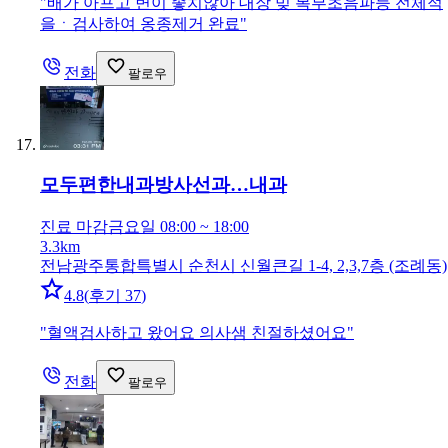
"
배가 아프고 변이 좋치않아 대장 밎 복부초음파등 전체적
을ㆍ검사하여 옹종제거 완료
"
전화
팔로우
모두편한내과방사선과…
내과
진료 마감
금요일 08:00 ~ 18:00
3.3km
전남광주통합특별시 순천시 신월큰길 1-4, 2,3,7층 (조례동)
4.8
(
후기 37
)
"
혈액검사하고 왔어요 의사샘 친절하셨어요
"
전화
팔로우