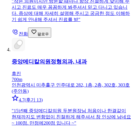
"
작은 의원이지만 방문할 때마다 항상 친절하게 맞이해 주
시고 진료도 매우 꼼꼼하게 봐주셔서 믿고 다니고 있습니
다. 증상에 대해 자세히 설명해 주시고 궁금한 점도 이해하
기 쉽게 안내해 주셔서 진료를 받
"
전화
팔로우
중앙메디칼의원
정형외과, 내과
휴진
700m
인천광역시 미추홀구 인주대로 282, 1층, 2층, 302호, 303호
(주안동)
4.7
(
후기 13
)
"
15년째 중앙메디칼의원 두분원장님 처음이나 한결같이
현재까지도 변함없이 친절하게 해주셔서 참 인상에 남네요
~ 100점. 만점에200점 입니다 ~
"