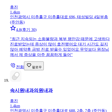
휴진
1.4km
인천광역시 미추홀구 미추홀대로 696, 태성빌딩 4일부층
(주안동)
4.8
(
후기 30
)
"
최근 지속되는 소화불량과 복부 팽만감 때문에 고생하다
진료받았는데 증상이 많이 호전됐어요 대기 시간도 길지
않아 예약후 금방 진료 받을수 있었어요 무엇보다 원장님
께서 제 증상을 아주 꼼꼼하게 들어
"
전화
팔로우
속시원내과의원
내과
휴진
1.4km
인천광역시 미추홀구 미추홀대로 688, 2층, 7층 (주안동)