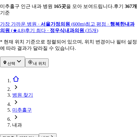
미추홀구 인근 내과 병원
165
곳
을 모아 보여드립니다.
후기
367
개
기준
가장 가까운 병원
·
서울가정의원
(
600m
)
최고 평점
·
행복한내과
의원
(
★4.8
)
후기 최다
·
정우식내과의원
(
35
개
)
* 현재 위치 기준으로 정렬되어 있으며, 위치 변경이나 필터 설정
에 따라 결과가 달라질 수 있습니다.
선택
내 위치
병원 찾기
미추홀구
내과