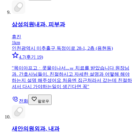
삼성의원
내과, 피부과
휴진
1km
인천광역시 미추홀구 독정이로 28-1, 2층 (용현동)
4.7
(
후기 19
)
"
목이아프고ㆍ콧물이나서...ㅠ 치료를 받았습니다 원장님
과. 간호사님들이. 친절하시고 자세한 설명과 어떻해 해야
하는지 설명 해주셨어요 처음엔 집근처라서 갔는데 친절하
셔서 다시 가야하는일이 생긴다면 꼭
"
전화
팔로우
새안의원
외과, 내과