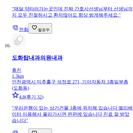
"
매달 약타러가는곳인데 진짜 간호사선생님부터 선생님까
지 모두 친절하시고 환자많아도 항상 밝게해주세요.
"
전화
팔로우
도화탑내과의원
내과
휴진
1.3km
인천광역시 미추홀구 석정로 271, 기아자동차 3층일부층
(도화동)
4.8
(
후기 32
)
"
우리은행이 있는 상가건물 3층에 위치해 있습니다 엘리베
이터 이용해서 올라가시면 왼편에 있습니다 진료 잘 받았
습니다
"