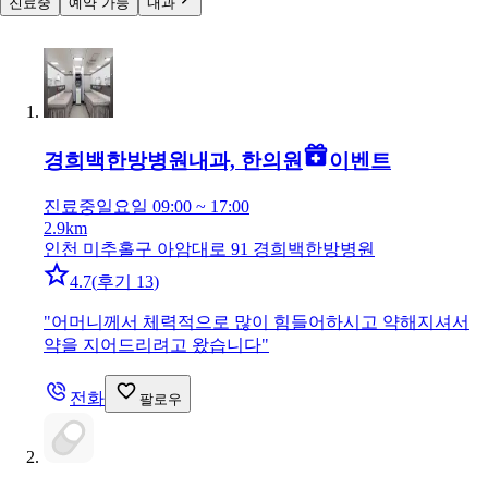
진료중
예약 가능
내과
경희백한방병원
내과, 한의원
이벤트
진료중
일요일 09:00 ~ 17:00
2.9km
인천 미추홀구 아암대로 91 경희백한방병원
4.7
(
후기 13
)
"
어머니께서 체력적으로 많이 힘들어하시고 약해지셔서
약을 지어드리려고 왔습니다
"
전화
팔로우