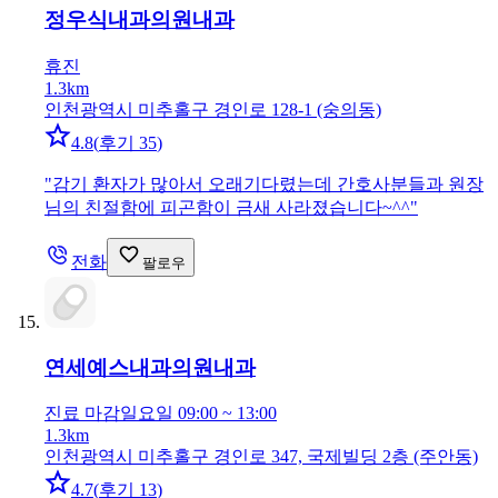
정우식내과의원
내과
휴진
1.3km
인천광역시 미추홀구 경인로 128-1 (숭의동)
4.8
(
후기 35
)
"
감기 환자가 많아서 오래기다렸는데 간호사분들과 원장
님의 친절함에 피곤함이 금새 사라졌습니다~^^
"
전화
팔로우
연세예스내과의원
내과
진료 마감
일요일 09:00 ~ 13:00
1.3km
인천광역시 미추홀구 경인로 347, 국제빌딩 2층 (주안동)
4.7
(
후기 13
)