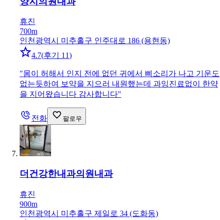
양지의원
내과
휴진
700m
인천광역시 미추홀구 인주대로 186 (용현동)
4.7
(
후기 11
)
"
몸이 허해서 인지 전에 없던 귀에서 삐소리가 나고 기운도
없는듯하여 보약을 지으러 내원했는데 과잉진료없이 한약
을 지어왔습니다 감사합니다
"
전화
팔로우
더건강한내과의원
내과
휴진
900m
인천광역시 미추홀구 제일로 34 (도화동)