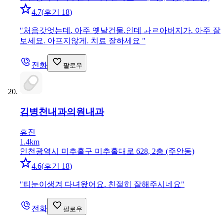
4.7
(
후기 18
)
"
처음갓엇는데. 아주 옛날건물.인데 ㅘㄹ아버지가. 아주 잘
보세요. 아프지않게. 치료 잘하세요
"
전화
팔로우
김병천내과의원
내과
휴진
1.4km
인천광역시 미추홀구 미추홀대로 628, 2층 (주안동)
4.6
(
후기 18
)
"
티눈이생겨 다녀왔어요. 친절히 잘해주시네요
"
전화
팔로우