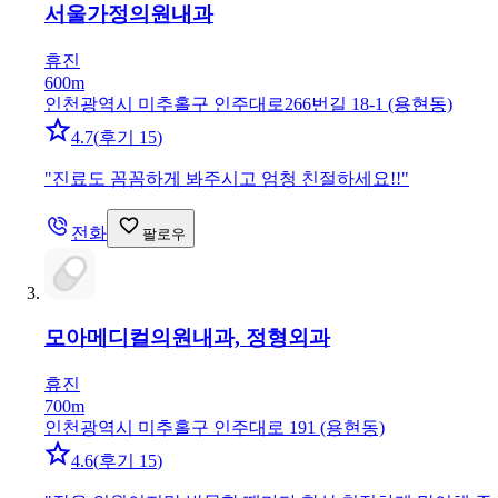
서울가정의원
내과
휴진
600m
인천광역시 미추홀구 인주대로266번길 18-1 (용현동)
4.7
(
후기 15
)
"
진료도 꼼꼼하게 봐주시고 엄청 친절하세요!!
"
전화
팔로우
모아메디컬의원
내과, 정형외과
휴진
700m
인천광역시 미추홀구 인주대로 191 (용현동)
4.6
(
후기 15
)