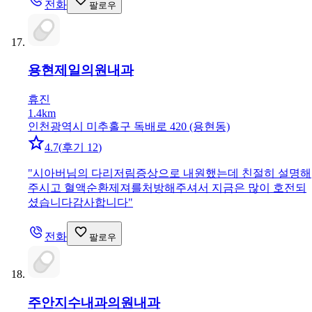
전화
팔로우
용현제일의원
내과
휴진
1.4km
인천광역시 미추홀구 독배로 420 (용현동)
4.7
(
후기 12
)
"
시아버님의 다리저림증상으로 내원했는데 친절히 설명해
주시고 혈액순환제져를처방해주셔서 지금은 많이 호전되
셨습니다감사합니다
"
전화
팔로우
주안지수내과의원
내과