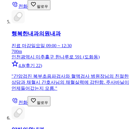
전화
팔로우
행복한내과의원
내과
진료 마감
일요일 09:00 ~ 12:30
700m
인천광역시 미추홀구 한나루로 591 (도화동)
4.8
(
후기 22
)
"
간암검진 복부초음파검사와 혈액검사 병원장님의 친절한
상담과 채혈시 간호사님의 채혈실력에 감탄함. 주사바닐이
언제들어갔는지 모름.
"
전화
팔로우