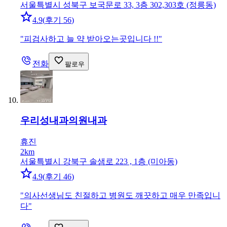
서울특별시 성북구 보국문로 33, 3층 302,303호 (정릉동)
4.9
(
후기 56
)
"
피검사하고 늘 약 받아오는곳입니다 !!
"
전화
팔로우
우리성내과의원
내과
휴진
2km
서울특별시 강북구 솔샘로 223 , 1층 (미아동)
4.9
(
후기 46
)
"
의사선생님도 친절하고 병원도 깨끗하고 매우 만족입니
다
"