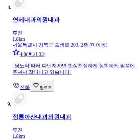
연세내과의원
내과
휴진
1.8km
서울특별시 강북구 솔샘로 203, 2층 (미아동)
4.8
(
후기 33
)
"
당뇨약 타러 다닌지20년 항상친절하게 정학하게 말씀에
주셔서 잘다니고 있습니다
"
전화
팔로우
정릉아산내과의원
내과
휴진
1.8km