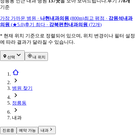
정릉동 인근 내과 병원
137
곳
을 모아 보여드립니다.
후기
778
개
기준
가장 가까운 병원
·
나현내과의원
(
800m
)
최고 평점
·
강원석내과
의원
(
★5.0
)
후기 최다
·
강북편한내과의원
(
72
개
)
* 현재 위치 기준으로 정렬되어 있으며, 위치 변경이나 필터 설정
에 따라 결과가 달라질 수 있습니다.
선택
내 위치
병원 찾기
정릉동
내과
진료중
예약 가능
내과