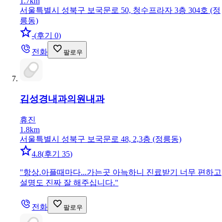
1.7km
서울특별시 성북구 보국문로 50, 청수프라자 3층 304호 (정
릉동)
-
(
후기 0
)
전화
팔로우
김성경내과의원
내과
휴진
1.8km
서울특별시 성북구 보국문로 48, 2,3층 (정릉동)
4.8
(
후기 35
)
"
항상.아플때마다...가는곳 아늑하니 진료받기 너무 편하고
설명도 진짜 잘 해주십니다.
"
전화
팔로우