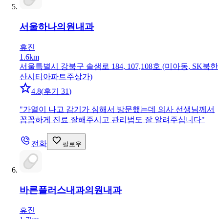
서울하나의원
내과
휴진
1.6km
서울특별시 강북구 솔샘로 184, 107,108호 (미아동, SK북한
산시티아파트주상가)
4.8
(
후기 31
)
"
가열이 나고 감기가 심해서 방문했는데 의사 선생님께서
꼼꼼하게 진료 잘해주시고 관리법도 잘 알려주십니다
"
전화
팔로우
바른플러스내과의원
내과
휴진