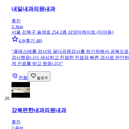
내일내과의원
내과
휴진
2.3km
서울 강북구 솔샘로 254 2층 삼양아케이트 (미아동)
4.9
(
후기 48
)
"
콜레스테롤 검사와 골다공증검사를 하기위해서 공복으로
검사했읍니다 세심하고 친절한 진료와 빠른 검사로 편안하
게 진료를 받고 왔읍니다
"
전화
팔로우
강북편한내과의원
내과
휴진
2.4km