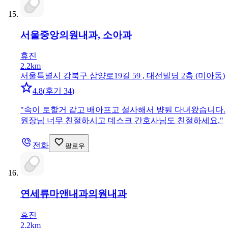
서울중앙의원
내과, 소아과
휴진
2.2km
서울특별시 강북구 삼양로19길 59 , 대선빌딩 2층 (미아동)
4.8
(
후기 34
)
"
속이 토할거 같고 배아프고 설사해서 뱡퉌 다녀왔습니다.
원장님 너무 친절하시고 데스크 간호사님도 친절하세요.
"
전화
팔로우
연세류마앤내과의원
내과
휴진
2.2km