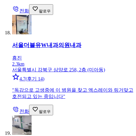
전화
팔로우
서울더블유W내과의원
내과
휴진
2.3km
서울특별시 강북구 삼양로 258, 2층 (미아동)
4.7
(
후기 14
)
"
독감으로 고생중에 이 병원을 찾고 엑스레이와 링거맞고
호전되고 있는 중입니다
"
전화
팔로우