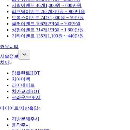
시력
이벤트 46개
1,000원 ~ 600만원
리프팅
이벤트 262개
3만원 ~ 800만원
보톡스
이벤트 74개
1,000원 ~ 59만원
필러
이벤트 106개
2만원 ~ 700만원
성형
이벤트 314개
1만원 ~ 1,800만원
기타
이벤트 135개
1,100원 ~ 440만원
커뮤니티
시술정보
치아
5
임플란트
HOT
치아미백
라미네이트
치아교정
HOT
크라운/브릿지
다이어트/지방흡입
4
지방분해주사
윤곽주사