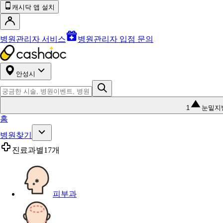
캐시닥 앱 설치
병원관리자 서비스
병원관리자 입점 문의
안성시
1
눈밑지
홈
병원찾기
진료과별
17개
피부과