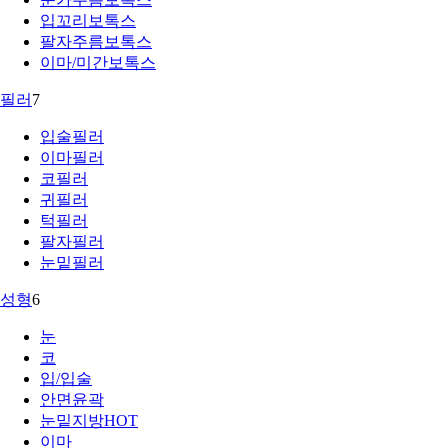
입꼬리보톡스
팔자주름보톡스
이마/미간보톡스
필러
7
입술필러
이마필러
코필러
귀필러
턱필러
팔자필러
눈밑필러
성형
6
눈
코
입/입술
안면윤곽
눈밑지방
HOT
이마