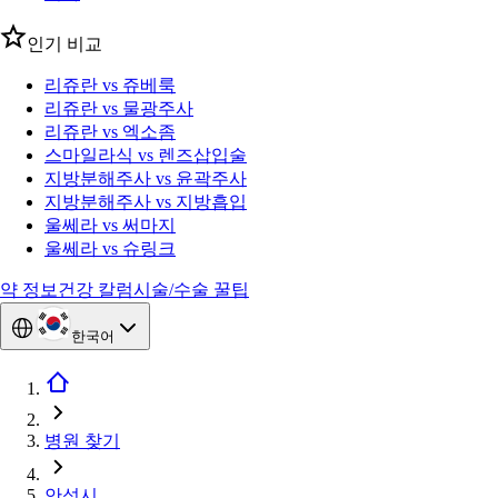
인기 비교
리쥬란 vs 쥬베룩
리쥬란 vs 물광주사
리쥬란 vs 엑소좀
스마일라식 vs 렌즈삽입술
지방분해주사 vs 윤곽주사
지방분해주사 vs 지방흡입
울쎄라 vs 써마지
울쎄라 vs 슈링크
약 정보
건강 칼럼
시술/수술 꿀팁
한국어
병원 찾기
안성시