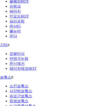
울쎄라
HOT
슈링크
써마지
인모드
HOT
실리프팅
덴서티
볼뉴머
온다
기타
4
모발이식
반영구눈썹
문신제거
레이저제모
HOT
보톡스
8
스킨보톡스
사각턱보톡스
승모근보톡스
침샘보톡스
눈가주름보톡스