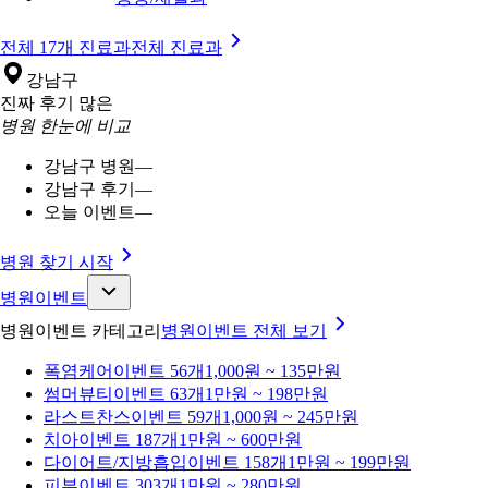
전체 17개 진료과
전체 진료과
강남구
진짜 후기 많은
병원 한눈에 비교
강남구 병원
—
강남구 후기
—
오늘 이벤트
—
병원 찾기 시작
병원이벤트
병원이벤트 카테고리
병원이벤트
전체 보기
폭염케어
이벤트 56개
1,000원 ~ 135만원
썸머뷰티
이벤트 63개
1만원 ~ 198만원
라스트찬스
이벤트 59개
1,000원 ~ 245만원
치아
이벤트 187개
1만원 ~ 600만원
다이어트/지방흡입
이벤트 158개
1만원 ~ 199만원
피부
이벤트 303개
1만원 ~ 280만원