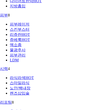
다이어트한약
HOT
지방흡입
피부
8
피부레이저
스킨부스터
리쥬란
HOT
쥬베룩
HOT
엑소좀
물광주사
피부관리
LDM
시력
4
라식라섹
HOT
스마일라식
노안/백내장
렌즈삽입술
리프팅
8