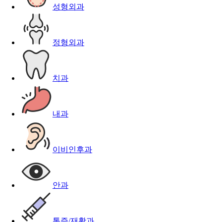
성형외과
정형외과
치과
내과
이비인후과
안과
통증/재활과