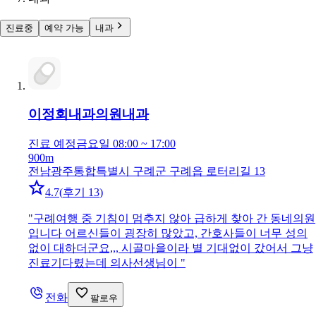
진료중
예약 가능
내과
이정회내과의원
내과
진료 예정
금요일 08:00 ~ 17:00
900m
전남광주통합특별시 구례군 구례읍 로터리길 13
4.7
(
후기 13
)
"
구례여행 중 기침이 멈추지 않아 급하게 찾아 간 동네의원
입니다 어르신들이 굉장히 많았고, 간호사들이 너무 성의
없이 대하더군요,,, 시골마을이라 별 기대없이 갔어서 그냥
진료기다렸는데 의사선생님이
"
전화
팔로우