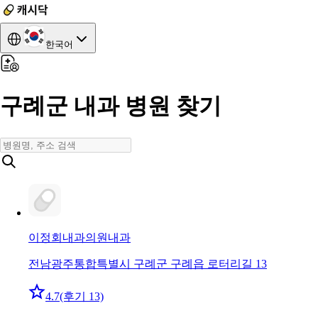
한국어
구례군 내과 병원 찾기
이정회내과의원
내과
전남광주통합특별시 구례군 구례읍 로터리길 13
4.7
(후기 13)