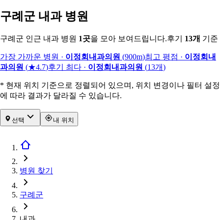
구례군 내과 병원
구례군 인근 내과 병원
1
곳
을 모아 보여드립니다.
후기
13
개
기준
가장 가까운 병원
·
이정회내과의원
(
900m
)
최고 평점
·
이정회내
과의원
(
★4.7
)
후기 최다
·
이정회내과의원
(
13
개
)
* 현재 위치 기준으로 정렬되어 있으며, 위치 변경이나 필터 설정
에 따라 결과가 달라질 수 있습니다.
선택
내 위치
병원 찾기
구례군
내과