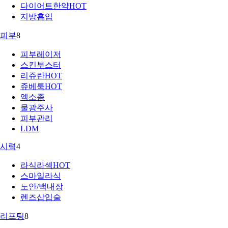
다이어트한약
HOT
지방흡입
피부
8
피부레이저
스킨부스터
리쥬란
HOT
쥬베룩
HOT
엑소좀
물광주사
피부관리
LDM
시력
4
라식라섹
HOT
스마일라식
노안/백내장
렌즈삽입술
리프팅
8