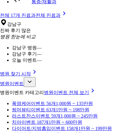
통증/재활과
전체 17개 진료과
전체 진료과
강남구
진짜 후기 많은
병원 한눈에 비교
강남구 병원
—
강남구 후기
—
오늘 이벤트
—
병원 찾기 시작
병원이벤트
병원이벤트 카테고리
병원이벤트
전체 보기
폭염케어
이벤트 56개
1,000원 ~ 135만원
썸머뷰티
이벤트 63개
1만원 ~ 198만원
라스트찬스
이벤트 59개
1,000원 ~ 245만원
치아
이벤트 187개
1만원 ~ 600만원
다이어트/지방흡입
이벤트 158개
1만원 ~ 199만원