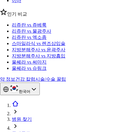
이마
인기 비교
리쥬란 vs 쥬베룩
리쥬란 vs 물광주사
리쥬란 vs 엑소좀
스마일라식 vs 렌즈삽입술
지방분해주사 vs 윤곽주사
지방분해주사 vs 지방흡입
울쎄라 vs 써마지
울쎄라 vs 슈링크
약 정보
건강 칼럼
시술/수술 꿀팁
한국어
병원 찾기