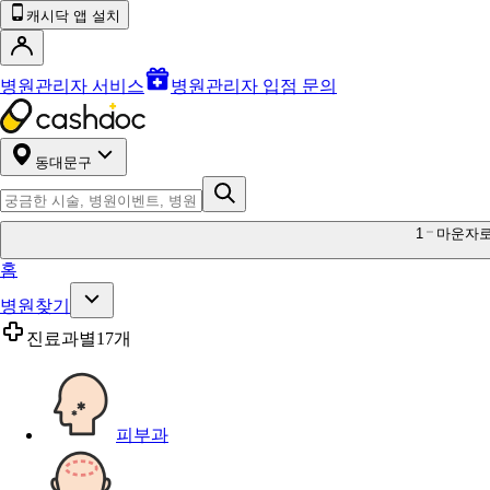
캐시닥 앱 설치
병원관리자 서비스
병원관리자 입점 문의
동대문구
1
마운자
홈
병원찾기
진료과별
17개
피부과