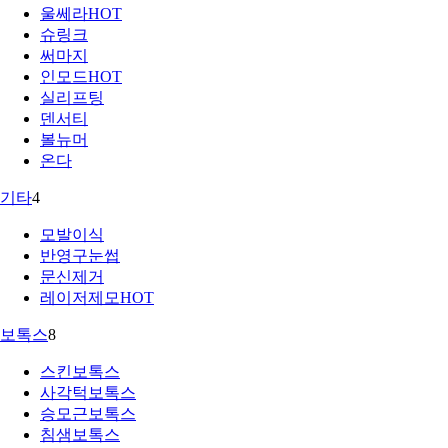
울쎄라
HOT
슈링크
써마지
인모드
HOT
실리프팅
덴서티
볼뉴머
온다
기타
4
모발이식
반영구눈썹
문신제거
레이저제모
HOT
보톡스
8
스킨보톡스
사각턱보톡스
승모근보톡스
침샘보톡스