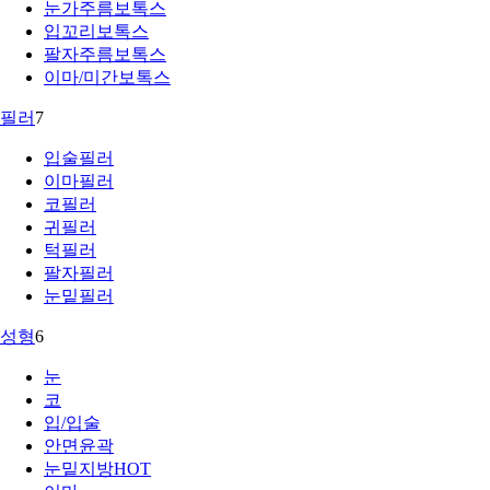
눈가주름보톡스
입꼬리보톡스
팔자주름보톡스
이마/미간보톡스
필러
7
입술필러
이마필러
코필러
귀필러
턱필러
팔자필러
눈밑필러
성형
6
눈
코
입/입술
안면윤곽
눈밑지방
HOT