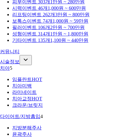
피부
이벤트 303개
1만원 ~ 280만원
시력
이벤트 46개
1,000원 ~ 600만원
리프팅
이벤트 262개
3만원 ~ 800만원
보톡스
이벤트 74개
1,000원 ~ 59만원
필러
이벤트 106개
2만원 ~ 700만원
성형
이벤트 314개
1만원 ~ 1,800만원
기타
이벤트 135개
1,100원 ~ 440만원
커뮤니티
시술정보
치아
5
임플란트
HOT
치아미백
라미네이트
치아교정
HOT
크라운/브릿지
다이어트/지방흡입
4
지방분해주사
윤곽주사