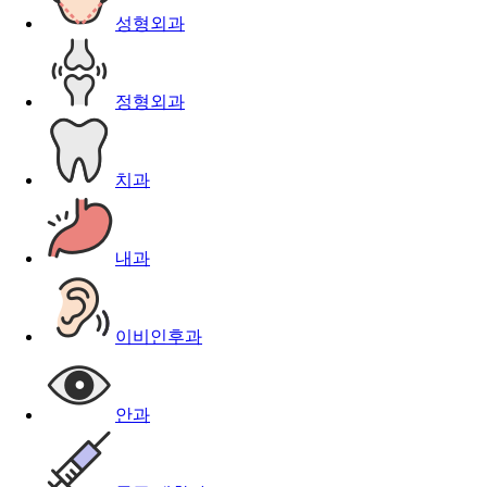
성형외과
정형외과
치과
내과
이비인후과
안과