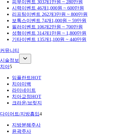
피부
이벤트 303개
1만원 ~ 280만원
시력
이벤트 46개
1,000원 ~ 600만원
리프팅
이벤트 262개
3만원 ~ 800만원
보톡스
이벤트 74개
1,000원 ~ 59만원
필러
이벤트 106개
2만원 ~ 700만원
성형
이벤트 314개
1만원 ~ 1,800만원
기타
이벤트 135개
1,100원 ~ 440만원
커뮤니티
시술정보
치아
5
임플란트
HOT
치아미백
라미네이트
치아교정
HOT
크라운/브릿지
다이어트/지방흡입
4
지방분해주사
윤곽주사