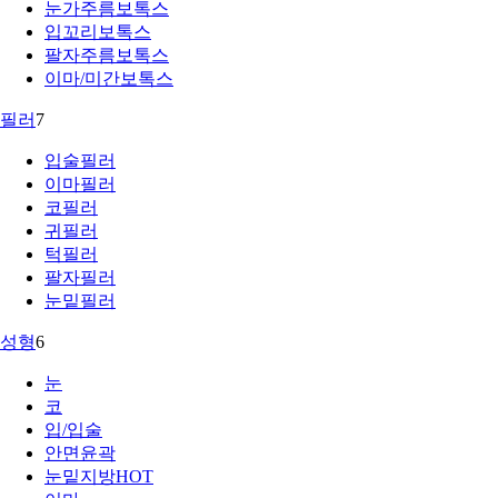
눈가주름보톡스
입꼬리보톡스
팔자주름보톡스
이마/미간보톡스
필러
7
입술필러
이마필러
코필러
귀필러
턱필러
팔자필러
눈밑필러
성형
6
눈
코
입/입술
안면윤곽
눈밑지방
HOT