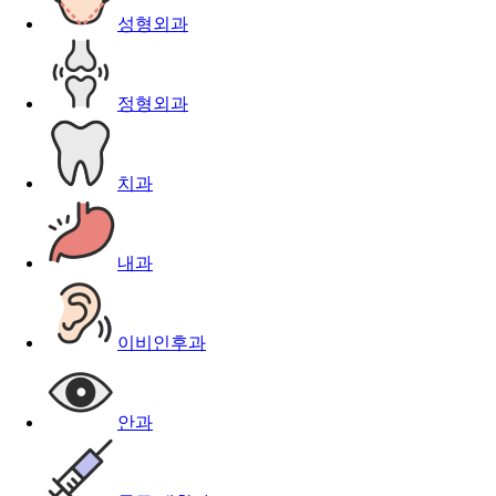
성형외과
정형외과
치과
내과
이비인후과
안과