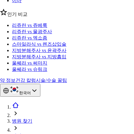
이마
인기 비교
리쥬란 vs 쥬베룩
리쥬란 vs 물광주사
리쥬란 vs 엑소좀
스마일라식 vs 렌즈삽입술
지방분해주사 vs 윤곽주사
지방분해주사 vs 지방흡입
울쎄라 vs 써마지
울쎄라 vs 슈링크
약 정보
건강 칼럼
시술/수술 꿀팁
한국어
병원 찾기