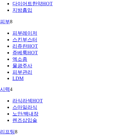
다이어트한약
HOT
지방흡입
피부
8
피부레이저
스킨부스터
리쥬란
HOT
쥬베룩
HOT
엑소좀
물광주사
피부관리
LDM
시력
4
라식라섹
HOT
스마일라식
노안/백내장
렌즈삽입술
리프팅
8