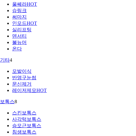
울쎄라
HOT
슈링크
써마지
인모드
HOT
실리프팅
덴서티
볼뉴머
온다
기타
4
모발이식
반영구눈썹
문신제거
레이저제모
HOT
보톡스
8
스킨보톡스
사각턱보톡스
승모근보톡스
침샘보톡스