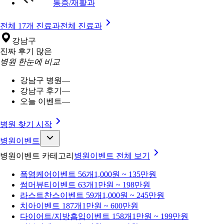
통증/재활과
전체 17개 진료과
전체 진료과
강남구
진짜 후기 많은
병원 한눈에 비교
강남구 병원
—
강남구 후기
—
오늘 이벤트
—
병원 찾기 시작
병원이벤트
병원이벤트 카테고리
병원이벤트
전체 보기
폭염케어
이벤트 56개
1,000원 ~ 135만원
썸머뷰티
이벤트 63개
1만원 ~ 198만원
라스트찬스
이벤트 59개
1,000원 ~ 245만원
치아
이벤트 187개
1만원 ~ 600만원
다이어트/지방흡입
이벤트 158개
1만원 ~ 199만원