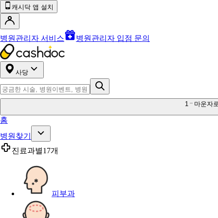
캐시닥 앱 설치
병원관리자 서비스
병원관리자 입점 문의
사당
1
마운자
홈
병원찾기
진료과별
17개
피부과