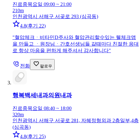
진료중
목요일 09:00 ~ 21:00
210m
인천광역시 서해구 서곶로 293 (심곡동)
4.8
(
후기 22
)
"
혈압체크ㆍ비타민D주사와 혈압관리할수있는 웰체크앱
을 만들고 ㆍ원장님ㆍ간호선생님들 갈때마다 친절한 응대
로 항상 마음을 편하게 해주셔서 감사합니다
"
전화
팔로우
행복백세내과의원
내과
진료중
목요일 08:40 ~ 18:00
320m
인천광역시 서해구 서곶로 281, 자혜정형외과 2층일부,4층
(심곡동)
4.8
(
후기 25
)