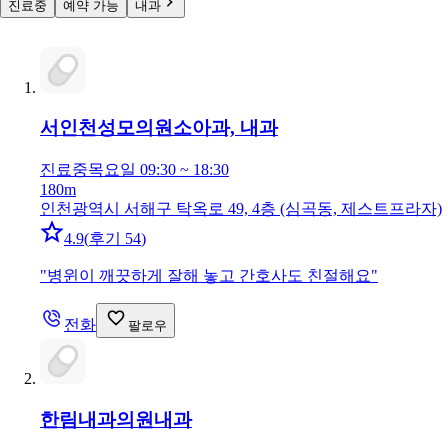
진료중
예약 가능
내과
서인천성모의원
소아과, 내과
진료중
목요일 09:30 ~ 18:30
180m
인천광역시 서해구 탁옥로 49, 4층 (심곡동, 제스트프라자)
4.9
(
후기 54
)
"
병윈이 깨끗하게 잘해 놓고 간호사도 친절해요
"
전화
팔로우
한림내과의원
내과