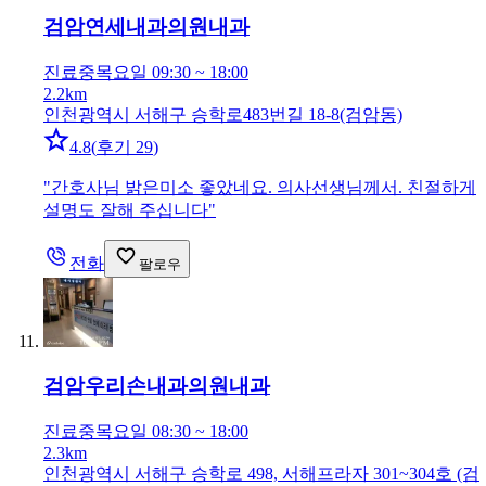
검암연세내과의원
내과
진료중
목요일 09:30 ~ 18:00
2.2km
인천광역시 서해구 승학로483번길 18-8(검암동)
4.8
(
후기 29
)
"
간호사님 밝은미소 좋았네요. 의사선생님께서. 친절하게
설명도 잘해 주십니다
"
전화
팔로우
검암우리손내과의원
내과
진료중
목요일 08:30 ~ 18:00
2.3km
인천광역시 서해구 승학로 498, 서해프라자 301~304호 (검