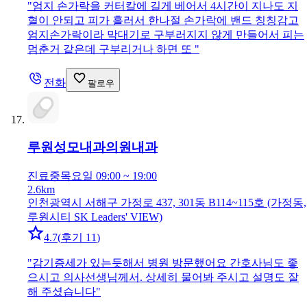
"
엄지 손가락을 커터칼에 길게 베어서 4시간이 지나도 지
혈이 안되고 피가 흘러서 한나절 손가락에 밴드 칭칭감고
엄지손가락이라 막대기로 구부러지지 않게 만들어서 피는
멈춘거 같은데 구부리거나 하면 또
"
전화
팔로우
루원성모내과의원
내과
진료중
목요일 09:00 ~ 19:00
2.6km
인천광역시 서해구 가정로 437, 301동 B114~115호 (가정동,
루원시티 SK Leaders' VIEW)
4.7
(
후기 11
)
"
감기증세가 있는듯해서 병원 방문했어요 간호사님도 좋
으시고 의사선생님께서. 상세히 물어봐 주시고 설명도 잘
해 주셨습니다
"