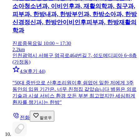
소아청소년과, 이비인후과, 재활의학과, 침구과,
피부과, 한방내과, 한방부인과, 한방소아과, 한방
신경정신과, 한방안이비인후피부과, 한방재활의
학과
진료중
목요일 10:00 ~ 17:30
2.2km
인천광역시 서해구 염곡로464번길 7, 성도메디피아 6~8층
(가정동)
4.9
(
후기 44
)
"
50대 중반으로 산후조리원이후 쉼없어 일한 저에게 3주
동안의 입원 기간은. 너무 친정집 같았습니다 병원은 의료
기술과 시셜 서비스 환경 모든 부분 최고였지만 세심하게
환자를 챙기시는 한방
"
전화
팔로우