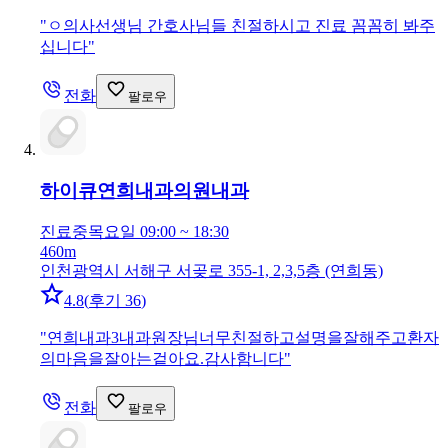
"
ㅇ의사선생님 간호사님들 친절하시고 진료 꼼꼼히 봐주
십니다
"
전화
팔로우
하이큐연희내과의원
내과
진료중
목요일 09:00 ~ 18:30
460m
인천광역시 서해구 서곶로 355-1, 2,3,5층 (연희동)
4.8
(
후기 36
)
"
연희내과3내과원장님너무친절하고설명을잘해주고환자
의마음을잘아는겉아요.감사함니다
"
전화
팔로우