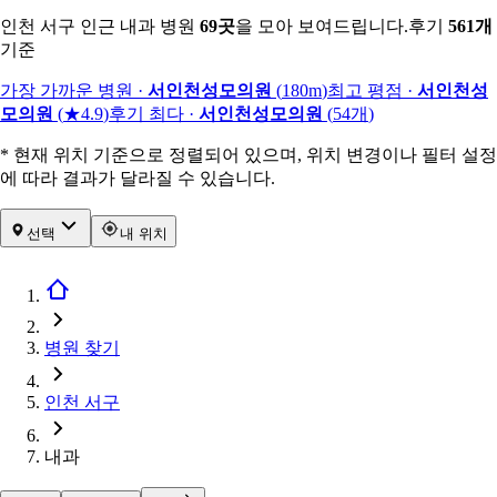
인천 서구 인근 내과 병원
69
곳
을 모아 보여드립니다.
후기
561
개
기준
가장 가까운 병원
·
서인천성모의원
(
180m
)
최고 평점
·
서인천성
모의원
(
★4.9
)
후기 최다
·
서인천성모의원
(
54
개
)
* 현재 위치 기준으로 정렬되어 있으며, 위치 변경이나 필터 설정
에 따라 결과가 달라질 수 있습니다.
선택
내 위치
병원 찾기
인천 서구
내과