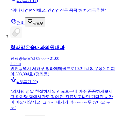
4.7
(
후기 17
)
"
위내시경편안해요..건강검진두 꼼꼼 해여.적극추천
"
전화
팔로우
청라맑은숨내과의원
내과
진료중
목요일 09:00 ~ 21:00
2.2km
인천광역시 서해구 청라에메랄드로102번길 8, 우성메디피
아 303,304호 (청라동)
4.8
(
후기 29
)
"
의사쌤 정말 친절하세요 진료보는데 아주 꼼꼼하게보시
고 환자당 할애시간도 길어요. 진료보고나면 기다린 시간
이 아깝지않지요. 그래서 대기가 너~~~~~~무 많아요 ㅜ
ㅜ
"