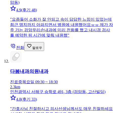
암동)
4.9
(
후기 48
)
"
요즘들어 소화가 잘 안되고 속이 답답한 느낌이 있었는데
최근 명치까지 아파지면서 병원에 내원했어요ㅠㅠ 제가 자
주 가는 검암우리손내과에 미리 전화를 했고 내시경 검사
를 예약한 뒤 시간에 맞춰 내원했
"
전화
팔로우
다봄내과의원
내과
진료중
목요일 09:30 ~ 18:30
2.3km
인천광역시 서해구 승학로 491, 3층 (검암동, 고산빌딩)
4.8
(
후기 33
)
"
간호사님 친절하시고 의사선생님께서도 매우 친절하세요