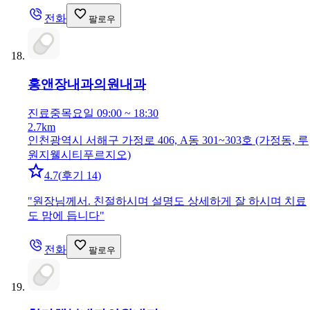
전화
팔로우
홍앤장내과의원
내과
진료중
목요일 09:00 ~ 18:30
2.7km
인천광역시 서해구 가정로 406, A동 301~303호 (가정동, 루
원지웰시티푸르지오)
4.7
(
후기 14
)
"
원장님께서. 친절하시며 설명도 상세하게 잘 하시며 치료
도 맘에 듭니다
"
전화
팔로우