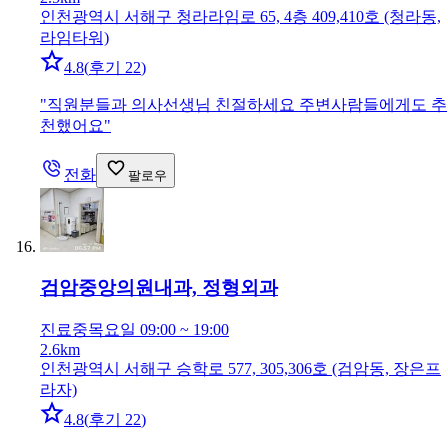
인천광역시 서해구 청라라임로 65, 4층 409,410호 (청라동,
라임타워)
4.8
(
후기 22
)
"
직원분들과 의사선생님 친절하세요 주변사람들에게도 추
천했어요
"
전화
팔로우
검암중앙의원
내과, 정형외과
진료중
목요일 09:00 ~ 19:00
2.6km
인천광역시 서해구 승학로 577, 305,306호 (검암동, 장은프
라자)
4.8
(
후기 22
)