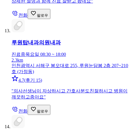
상세한 설명과 함께 진료 잘받고 왔네요
"
전화
팔로우
루원탑내과의원
내과
진료중
목요일 08:30 ~ 18:00
2.3km
인천광역시 서해구 봉오대로 255, 루원눈담봄 2층 207~210
호 (가정동)
4.7
(
후기 15
)
"
의사선생님이 자상하시고 간호사분도친절하시고 병원이
깨끗하고종아요
"
전화
팔로우