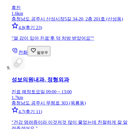
휴진
1.6km
충청남도 공주시 산성시장5길 34-20, 2층 201호 (산성동)
4.8
(
후기 23
)
"
열 감이 있어 진료'후 약 처방 받았어요''
"
전화
팔로우
성보의원
내과, 정형외과
진료 예정
토요일 09:00 ~ 13:00
1.7km
충청남도 공주시 무령로 303 (옥룡동)
4.7
(
후기 11
)
"
건강 염려증이라 이것저것 많이 물었는데 친절하게 잘 알
려주셨어요.
"