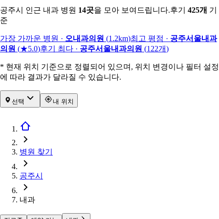
공주시 인근 내과 병원
14
곳
을 모아 보여드립니다.
후기
425
개
기
준
가장 가까운 병원
·
오내과의원
(
1.2km
)
최고 평점
·
공주서울내과
의원
(
★5.0
)
후기 최다
·
공주서울내과의원
(
122
개
)
* 현재 위치 기준으로 정렬되어 있으며, 위치 변경이나 필터 설정
에 따라 결과가 달라질 수 있습니다.
선택
내 위치
병원 찾기
공주시
내과