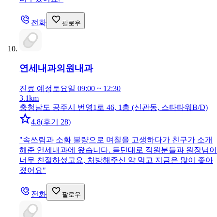
전화
팔로우
연세내과의원
내과
진료 예정
토요일 09:00 ~ 12:30
3.1km
충청남도 공주시 번영1로 46, 1층 (신관동, 스타타워B/D)
4.8
(
후기 28
)
"
속쓰림과 소화 불량으로 며칠을 고생하다가 친구가 소개
해준 연세내과에 왔습니다. 듣던대로 직원분들과 원장님이
너무 친절하셨고요, 처방해주신 약 먹고 지금은 많이 좋아
졌어요
"
전화
팔로우