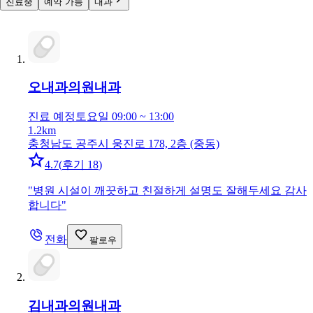
진료중
예약 가능
내과
오내과의원
내과
진료 예정
토요일 09:00 ~ 13:00
1.2km
충청남도 공주시 웅진로 178, 2층 (중동)
4.7
(
후기 18
)
"
병원 시설이 깨끗하고 친절하게 설명도 잘해두세요 감사
합니다
"
전화
팔로우
김내과의원
내과