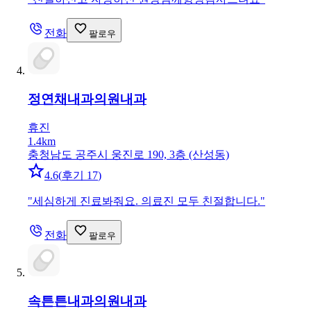
전화
팔로우
정연채내과의원
내과
휴진
1.4km
충청남도 공주시 웅진로 190, 3층 (산성동)
4.6
(
후기 17
)
"
세심하게 진료봐줘요. 의료진 모두 친절합니다.
"
전화
팔로우
속튼튼내과의원
내과