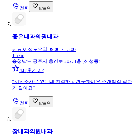
전화
팔로우
좋은내과의원
내과
진료 예정
토요일 09:00 ~ 13:00
1.5km
충청남도 공주시 웅진로 202, 1층 (산성동)
4.8
(
후기 25
)
"
지인소개로 왔는데 친절하고 깨끗하네요 소개받길 잘한
거 같아요
"
전화
팔로우
장내과의원
내과