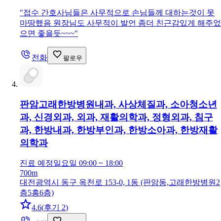
"
접수 간호사님들은 사무적으로 손님들께 대하는것이 못
마땅했음 원장님도 사무적이 발언 좀더 친근감있게 해주었
으면 좋을듯~~~
"
전화
팔로우
판암고래한방병원
내과, 사상체질과, 소아청소년
과, 신경외과, 외과, 재활의학과, 정형외과, 침구
과, 한방내과, 한방부인과, 한방소아과, 한방재활
의학과
진료 예정
일요일 09:00 ~ 18:00
700m
대전광역시 동구 옥천로 153-0, 1동 (판암동,고래한방병원2
층5흥6층)
4.6
(
후기 2
)