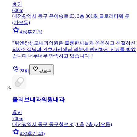
휴진
600m
대전광역시 동구 은어송로 63, 3층 301호 글로리타워 투
(가오동)
4.6
(
후기 5
)
"
위앤장성모내과의원은 훌륭한시설과 꼼꼼하고 친절하신
의사선생님과 간호사선생님 덕분에 편안하게 진료를 받았
습니다 너무너무 만족하고 있습니다
"
전화
팔로우
올리브내과의원
내과
휴진
700m
대전광역시 동구 동구청로 95, 6층,7층 (가오동)
4.8
(
후기 40
)