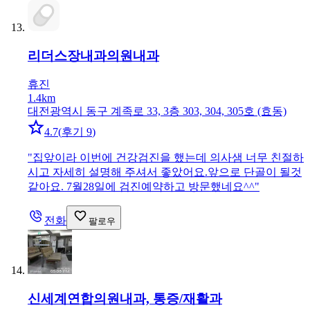
리더스장내과의원
내과
휴진
1.4km
대전광역시 동구 계족로 33, 3층 303, 304, 305호 (효동)
4.7
(
후기 9
)
"
집앞이라 이번에 건강검진을 했는데 의사샘 너무 친절하
시고 자세히 설명해 주셔서 좋았어요.앞으로 단골이 될것
같아요. 7월28일에 검진예약하고 방문했네요^^
"
전화
팔로우
신세계연합의원
내과, 통증/재활과