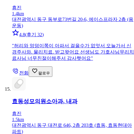
휴진
1.4km
대전광역시 동구 동부로73번길 20-6, 에이스프라자 2층 (용
운동)
4.8
(
후기 32
)
"
허리와 엉덩이쪽이 아파서 걸을수가 없엇서 오늘가서 신
경주사와. 물리치료. 받고왓어요 선생님도 가호사님무리치
료사님 너무친절이해주서 감사햇어요
"
전화
팔로우
효동성모의원
소아과, 내과
휴진
1.5km
대전광역시 동구 대전로 646, 2층 203호 (효동, 효동현대아
파트)