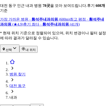
대전 동구 인근 내과 병원
78
곳
을 모아 보여드립니다.
후기
608
개
기준
가장 가까운 병원
·
황석주내과의원
(
600m
)
최고 평점
·
황석주내
과의원
(
★4.9
)
후기 최다
·
황석주내과의원
(
41
개
)
* 현재 위치 기준으로 정렬되어 있으며, 위치 변경이나 필터 설정
에 따라 결과가 달라질 수 있습니다.
선택
내 위치
병원 찾기
대전 동구
내과