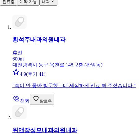
진료중
예약 가능
내과
황석주내과의원
내과
휴진
600m
대전광역시 동구 옥천로 148, 2층 (판암동)
4.9
(
후기 41
)
"
속이 안 좋아 방문했는데 세심하게 진료 봐 주셨습니다.
"
전화
팔로우
위앤장성모내과의원
내과