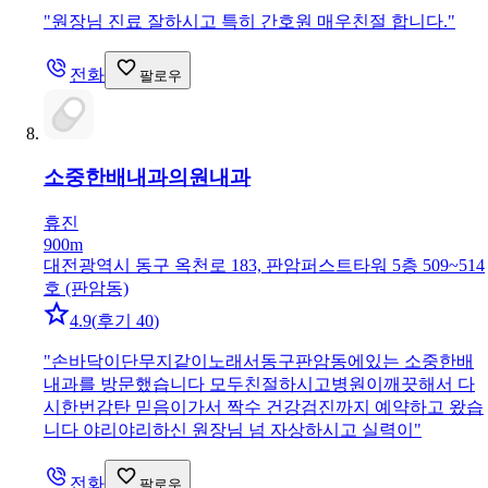
"
원장님 진료 잘하시고 특히 간호원 매우친절 합니다.
"
전화
팔로우
소중한배내과의원
내과
휴진
900m
대전광역시 동구 옥천로 183, 판암퍼스트타워 5층 509~514
호 (판암동)
4.9
(
후기 40
)
"
손바닥이단무지같이노래서동구판암동에있는 소중한배
내과를 방문했습니다 모두친절하시고병원이깨끗해서 다
시한번감탄 믿음이가서 짝수 건강검진까지 예약하고 왔습
니다 야리야리하신 원장님 넘 자상하시고 실력이
"
전화
팔로우