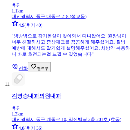
휴진
1.1km
대전광역시 중구 대종로 218 (석교동)
4.9
(
후기 40
)
"
냉방병으로 감기몸살이 찾아와서 다녀왔어요. 원장님이
너무 친절하시고 증상체크를 꼼꼼하게 해주셨어요. 질병
예방에 대해서도 알기쉽게 설명해주셨어요. 처방약 복용하
니 바로 호전되는걸 느낄 수 있었습니다
"
전화
팔로우
김영승내과의원
내과
휴진
1.3km
대전광역시 동구 계족로 10, 일신빌딩 2층 201호 (효동)
4.8
(
후기 36
)