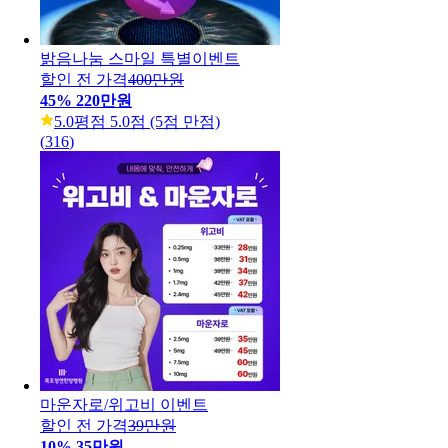
밝음나눔 스마일 특별이벤트
할인 전 가격
400만원
45
%
220만원
5.0
평점 5.0점 (5점 만점)
(
316
)
마운자로/위고비 이벤트
할인 전 가격
39만원
10
%
35만원