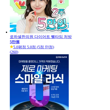
로하셀한의원 다이어트 뺄타임 처방
5만원
5.0
평점 5.0점 (5점 만점)
(
260
)