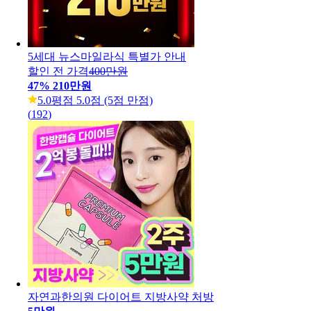
5세대 뉴스마일라식 특별가 안내
할인 전 가격
400만원
47
%
210만원
5.0
평점 5.0점 (5점 만점)
(
192
)
자연과한의원 다이어트 지방사약 처방