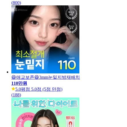
(
800
)
😆애교보존😆3mm눈밑지방재배치
110만원
5.0
평점 5.0점 (5점 만점)
(
188
)