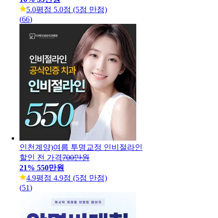
5.0
평점 5.0점 (5점 만점)
(
66
)
인천계양)여름 투명교정 인비절라인
할인 전 가격
700만원
21
%
550만원
4.9
평점 4.9점 (5점 만점)
(
51
)