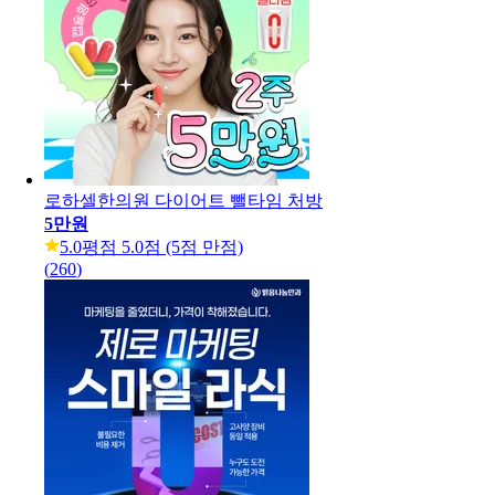
로하셀한의원 다이어트 뺄타임 처방
5만원
5.0
평점 5.0점 (5점 만점)
(
260
)