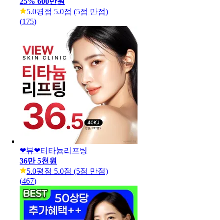
25
%
600만원
5.0
평점 5.0점 (5점 만점)
(
175
)
❤뷰❤티타늄리프팅
36만 5천원
5.0
평점 5.0점 (5점 만점)
(
467
)