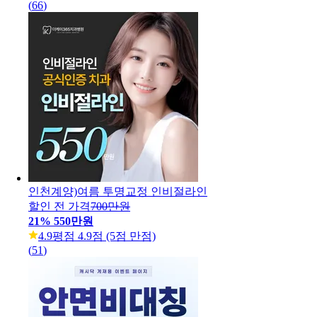
(
66
)
인천계양)여름 투명교정 인비절라인
할인 전 가격
700만원
21
%
550만원
4.9
평점 4.9점 (5점 만점)
(
51
)