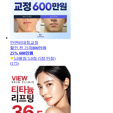
안면비대칭교정
할인 전 가격
800만원
25
%
600만원
5.0
평점 5.0점 (5점 만점)
(
175
)