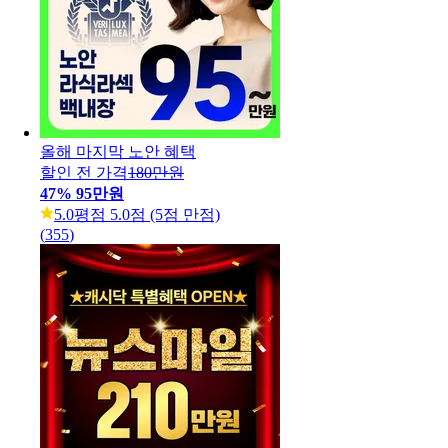
올해 마지막 노안 혜택
할인 전 가격
180만원
47
%
95만원
5.0
평점 5.0점 (5점 만점)
(
355
)