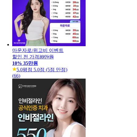
마운자로/위고비 이벤트
할인 전 가격
39만원
10
%
35만원
5.0
평점 5.0점 (5점 만점)
(
66
)