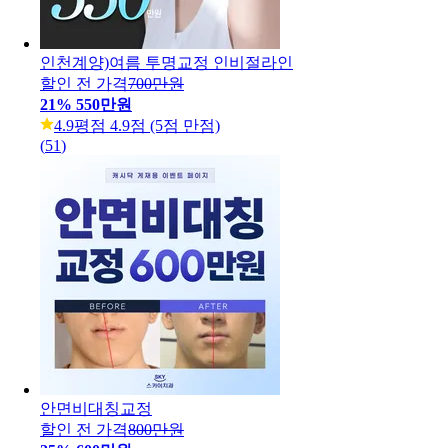
인천계양)여름 투명교정 인비절라인
할인 전 가격
700만원
21
%
550만원
4.9
평점 4.9점 (5점 만점)
(
51
)
안면비대칭교정
할인 전 가격
800만원