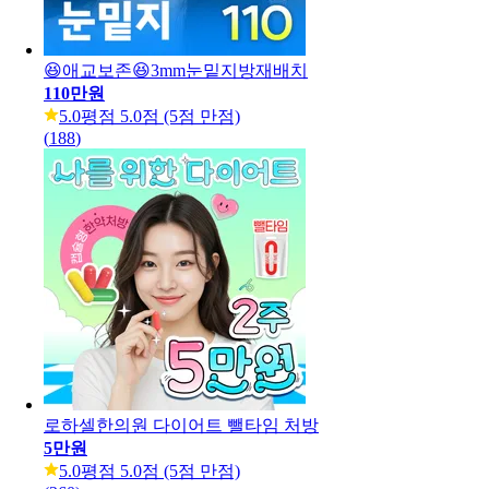
😆애교보존😆3mm눈밑지방재배치
110만원
5.0
평점 5.0점 (5점 만점)
(
188
)
로하셀한의원 다이어트 뺄타임 처방
5만원
5.0
평점 5.0점 (5점 만점)