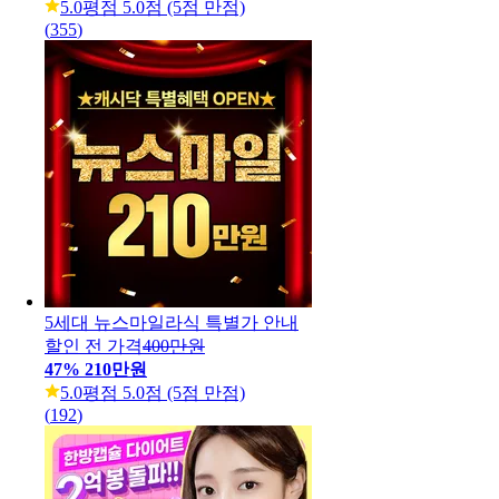
5.0
평점 5.0점 (5점 만점)
(
355
)
5세대 뉴스마일라식 특별가 안내
할인 전 가격
400만원
47
%
210만원
5.0
평점 5.0점 (5점 만점)
(
192
)