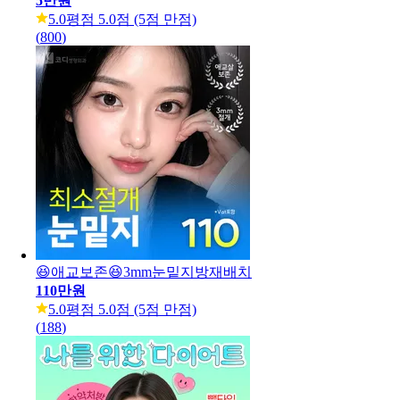
5만원
5.0
평점 5.0점 (5점 만점)
(
800
)
😆애교보존😆3mm눈밑지방재배치
110만원
5.0
평점 5.0점 (5점 만점)
(
188
)