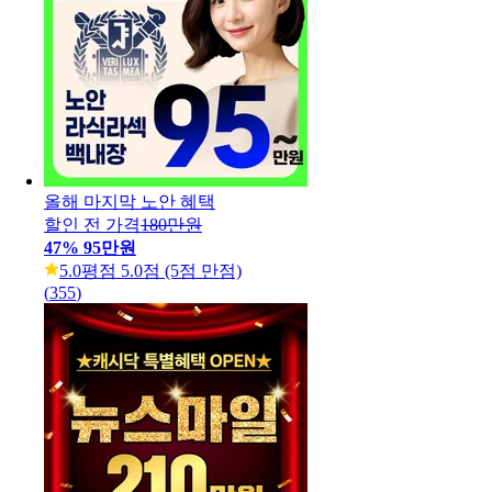
올해 마지막 노안 혜택
할인 전 가격
180만원
47
%
95만원
5.0
평점 5.0점 (5점 만점)
(
355
)