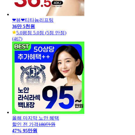
❤뷰❤티타늄리프팅
36만 5천원
5.0
평점 5.0점 (5점 만점)
(
467
)
올해 마지막 노안 혜택
할인 전 가격
180만원
47
%
95만원