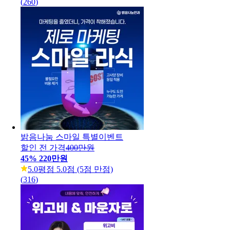
(
260
)
밝음나눔 스마일 특별이벤트
할인 전 가격
400만원
45
%
220만원
5.0
평점 5.0점 (5점 만점)
(
316
)