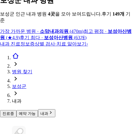
보성군 내과 병원
보성군 인근 내과 병원
4
곳
을 모아 보여드립니다.
후기
149
개
기
준
가장 가까운 병원
·
소망내과의원
(
470m
)
최고 평점
·
보성아산병
원
(
★4.9
)
후기 최다
·
보성아산병원
(
63
개
)
내과 진료정보
증상별 검사·치료 알아보기
›
병원 찾기
보성군
내과
진료중
예약 가능
내과