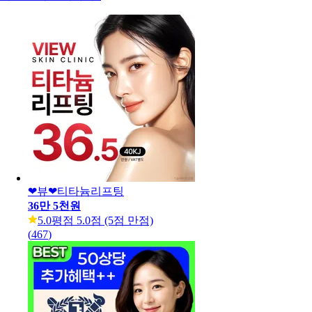
❤뷰❤티타늄리프팅
36만 5천원
5.0
평점 5.0점 (5점 만점)
(
467
)