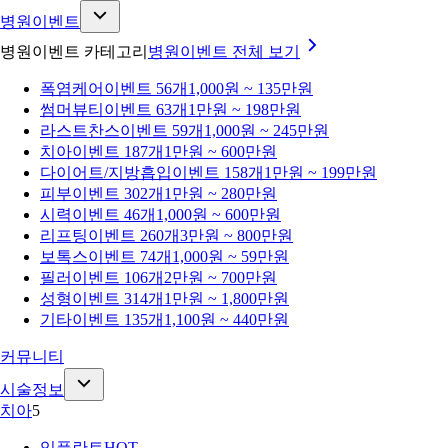
병원이벤트
병원이벤트 카테고리
병원이벤트
전체 보기
폭염케어
이벤트 56개
1,000원 ~ 135만원
썸머뷰티
이벤트 63개
1만원 ~ 198만원
라스트찬스
이벤트 59개
1,000원 ~ 245만원
치아
이벤트 187개
1만원 ~ 600만원
다이어트/지방흡입
이벤트 158개
1만원 ~ 199만원
피부
이벤트 302개
1만원 ~ 280만원
시력
이벤트 46개
1,000원 ~ 600만원
리프팅
이벤트 260개
3만원 ~ 800만원
보톡스
이벤트 74개
1,000원 ~ 59만원
필러
이벤트 106개
2만원 ~ 700만원
성형
이벤트 314개
1만원 ~ 1,800만원
기타
이벤트 135개
1,100원 ~ 440만원
커뮤니티
시술정보
치아
5
임플란트
HOT