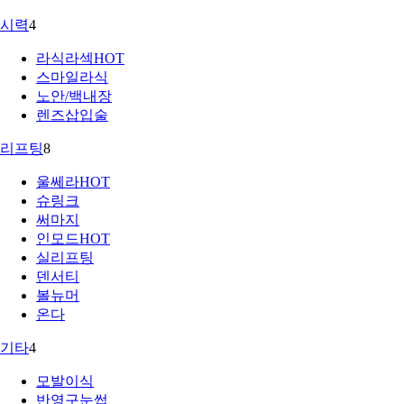
시력
4
라식라섹
HOT
스마일라식
노안/백내장
렌즈삽입술
리프팅
8
울쎄라
HOT
슈링크
써마지
인모드
HOT
실리프팅
덴서티
볼뉴머
온다
기타
4
모발이식
반영구눈썹