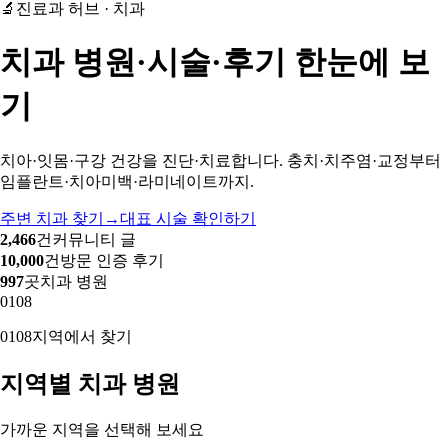
🔬
진료과 허브 · 치과
치과 병원·시술·후기 한눈에 보
기
치아·잇몸·구강 건강을 진단·치료합니다. 충치·치주염·교정부터
임플란트·치아미백·라미네이트까지.
주변 치과 찾기
→
대표 시술 확인하기
2,466
건
커뮤니티 글
10,000
건
방문 인증 후기
997
곳
치과 병원
01
08
01
08
지역에서 찾기
지역별 치과 병원
가까운 지역을 선택해 보세요