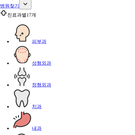
병원찾기
진료과별
17개
피부과
성형외과
정형외과
치과
내과