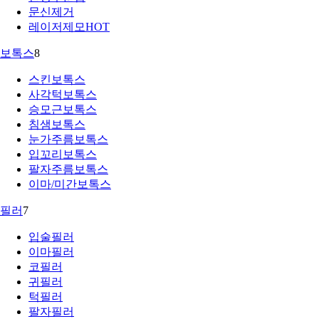
문신제거
레이저제모
HOT
보톡스
8
스킨보톡스
사각턱보톡스
승모근보톡스
침샘보톡스
눈가주름보톡스
입꼬리보톡스
팔자주름보톡스
이마/미간보톡스
필러
7
입술필러
이마필러
코필러
귀필러
턱필러
팔자필러