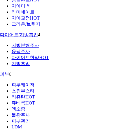
치아미백
라미네이트
치아교정
HOT
크라운/브릿지
다이어트/지방흡입
4
지방분해주사
윤곽주사
다이어트한약
HOT
지방흡입
피부
8
피부레이저
스킨부스터
리쥬란
HOT
쥬베룩
HOT
엑소좀
물광주사
피부관리
LDM