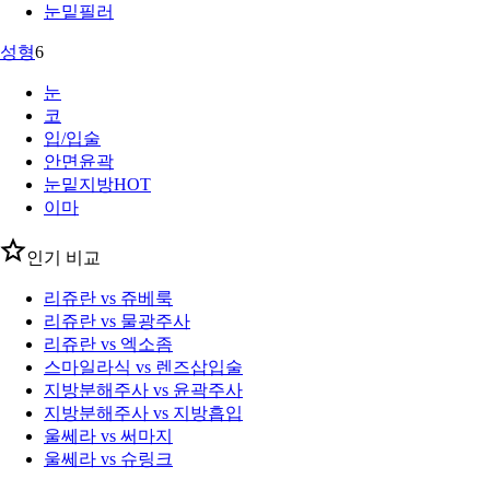
눈밑필러
성형
6
눈
코
입/입술
안면윤곽
눈밑지방
HOT
이마
인기 비교
리쥬란 vs 쥬베룩
리쥬란 vs 물광주사
리쥬란 vs 엑소좀
스마일라식 vs 렌즈삽입술
지방분해주사 vs 윤곽주사
지방분해주사 vs 지방흡입
울쎄라 vs 써마지
울쎄라 vs 슈링크