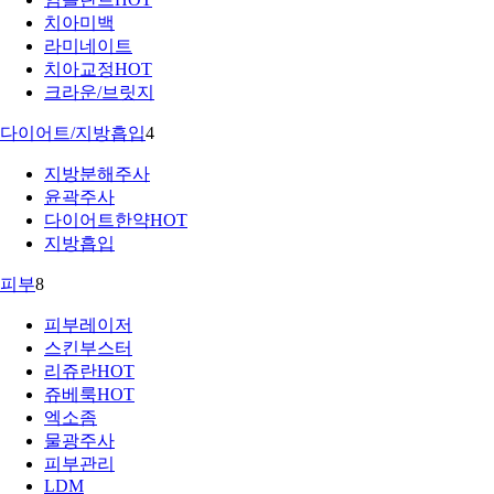
치아미백
라미네이트
치아교정
HOT
크라운/브릿지
다이어트/지방흡입
4
지방분해주사
윤곽주사
다이어트한약
HOT
지방흡입
피부
8
피부레이저
스킨부스터
리쥬란
HOT
쥬베룩
HOT
엑소좀
물광주사
피부관리
LDM