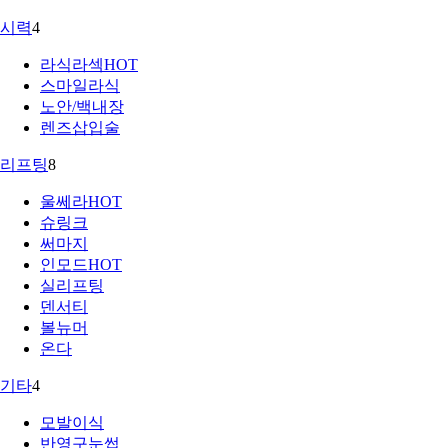
시력
4
라식라섹
HOT
스마일라식
노안/백내장
렌즈삽입술
리프팅
8
울쎄라
HOT
슈링크
써마지
인모드
HOT
실리프팅
덴서티
볼뉴머
온다
기타
4
모발이식
반영구눈썹