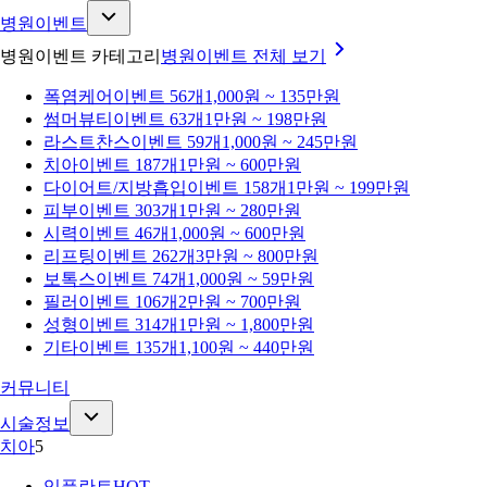
병원이벤트
병원이벤트 카테고리
병원이벤트
전체 보기
폭염케어
이벤트 56개
1,000원 ~ 135만원
썸머뷰티
이벤트 63개
1만원 ~ 198만원
라스트찬스
이벤트 59개
1,000원 ~ 245만원
치아
이벤트 187개
1만원 ~ 600만원
다이어트/지방흡입
이벤트 158개
1만원 ~ 199만원
피부
이벤트 303개
1만원 ~ 280만원
시력
이벤트 46개
1,000원 ~ 600만원
리프팅
이벤트 262개
3만원 ~ 800만원
보톡스
이벤트 74개
1,000원 ~ 59만원
필러
이벤트 106개
2만원 ~ 700만원
성형
이벤트 314개
1만원 ~ 1,800만원
기타
이벤트 135개
1,100원 ~ 440만원
커뮤니티
시술정보
치아
5
임플란트
HOT