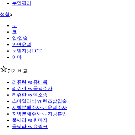
눈밑필러
성형
6
눈
코
입/입술
안면윤곽
눈밑지방
HOT
이마
인기 비교
리쥬란 vs 쥬베룩
리쥬란 vs 물광주사
리쥬란 vs 엑소좀
스마일라식 vs 렌즈삽입술
지방분해주사 vs 윤곽주사
지방분해주사 vs 지방흡입
울쎄라 vs 써마지
울쎄라 vs 슈링크