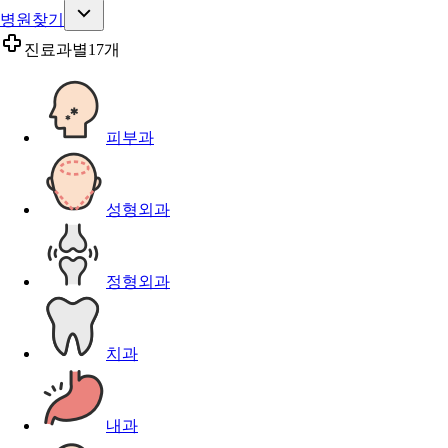
병원찾기
진료과별
17개
피부과
성형외과
정형외과
치과
내과