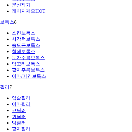
문신제거
레이저제모
HOT
보톡스
8
스킨보톡스
사각턱보톡스
승모근보톡스
침샘보톡스
눈가주름보톡스
입꼬리보톡스
팔자주름보톡스
이마/미간보톡스
필러
7
입술필러
이마필러
코필러
귀필러
턱필러
팔자필러