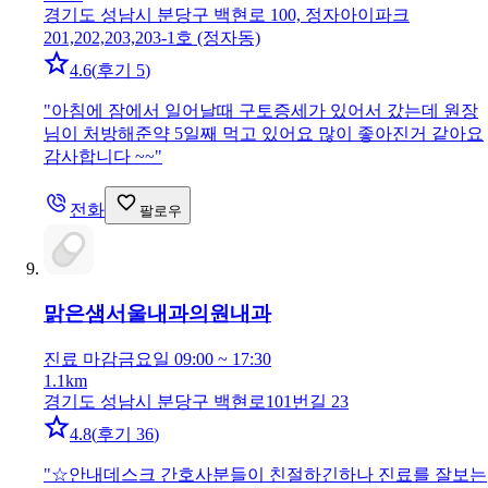
경기도 성남시 분당구 백현로 100, 정자아이파크
201,202,203,203-1호 (정자동)
4.6
(
후기 5
)
"
아침에 잠에서 일어날때 구토증세가 있어서 갔는데 원장
님이 처방해준약 5일째 먹고 있어요 많이 좋아진거 같아요
감사합니다 ~~
"
전화
팔로우
맑은샘서울내과의원
내과
진료 마감
금요일 09:00 ~ 17:30
1.1km
경기도 성남시 분당구 백현로101번길 23
4.8
(
후기 36
)
"
☆안내데스크 간호사분들이 친절하긴하나 진료를 잘보는