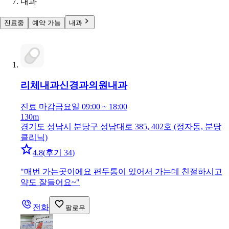
내과
진료중
예약 가능
내과
리체내과신경과의원
내과
진료 마감
금요일 09:00 ~ 18:00
130m
경기도 성남시 분당구 성남대로 385, 402호 (정자동, 분당
클리닉)
4.8
(
후기 34
)
"
매번 가는곳이에요 편두통이 있어서 가는데 친절하시고
약도 잘들어요~
"
전화
팔로우