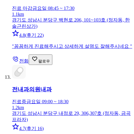
진료 마감
금요일 08:45 ~ 17:30
1.1km
경기도 성남시 분당구 백현로 206, 101~103호 (정자동, 한
솔근린상가)
4.8
(
후기 22
)
"
꼼꼼하게 진료해주시고 상세하게 설명도 잘해주시네요
"
전화
팔로우
전내과의원
내과
진료중
금요일 09:00 ~ 18:30
1.2km
경기도 성남시 분당구 내정로 29, 306,307호 (정자동, 금곡
프라자)
4.7
(
후기 16
)