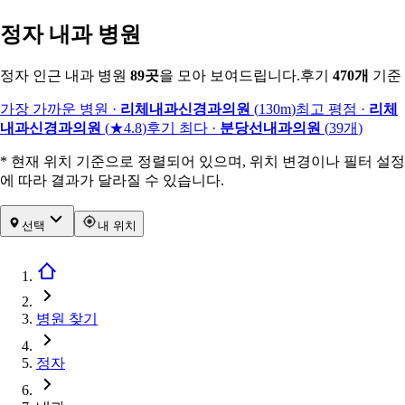
정자 내과 병원
정자 인근 내과 병원
89
곳
을 모아 보여드립니다.
후기
470
개
기준
가장 가까운 병원
·
리체내과신경과의원
(
130m
)
최고 평점
·
리체
내과신경과의원
(
★4.8
)
후기 최다
·
분당선내과의원
(
39
개
)
* 현재 위치 기준으로 정렬되어 있으며, 위치 변경이나 필터 설정
에 따라 결과가 달라질 수 있습니다.
선택
내 위치
병원 찾기
정자