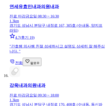
연세유효민내과의원
내과
진료 마감
금요일 08:30 ~ 16:30
1.3km
경기도 성남시 분당구 내정로 167, 305호 (수내동, 양지프
라임)
4.7
(
후기 19
)
"
간호쌤 의사쌤 친절 섬세하시고 설명도 상세히 잘 해주십
니다.
"
전화
팔로우
강욱내과의원
내과
진료 마감
금요일 09:30 ~ 18:00
1.3km
경기도 성남시 분당구 내정로 170, 408호 (수내동, 동신파