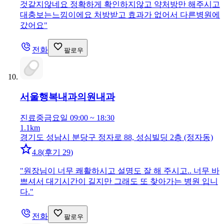
것같지않네요 정확하게 확인하지않고 약처방만 해주시고
대충보는느낌이에요 처방받고 효과가 없어서 다른병원에
갔어요
"
전화
팔로우
서울행복내과의원
내과
진료중
금요일 09:00 ~ 18:30
1.1km
경기도 성남시 분당구 정자로 88, 성심빌딩 2층 (정자동)
4.8
(
후기 29
)
"
원장님이 너무 쾌활하시고 설명도 잘 해 주시고.. 너무 바
쁘셔서 대기시간이 길지만 그래도 또 찾아가는 병원 입니
다.
"
전화
팔로우