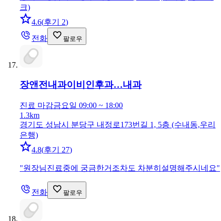
크)
4.6
(
후기 2
)
전화
팔로우
장앤전내과이비인후과…
내과
진료 마감
금요일 09:00 ~ 18:00
1.3km
경기도 성남시 분당구 내정로173번길 1, 5층 (수내동,우리
은행)
4.8
(
후기 27
)
"
원장님진료중에 궁금한거조차도 차분히설명해주시네요
"
전화
팔로우