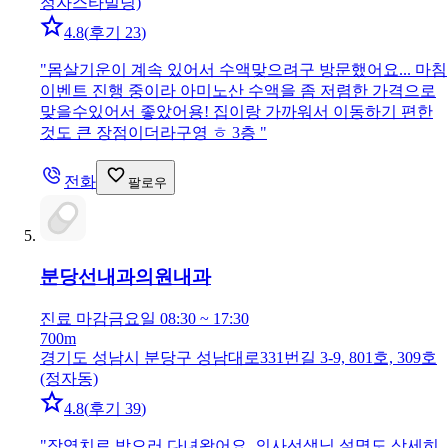
정자스타빌딩)
4.8
(
후기 23
)
"
몸살기운이 계속 있어서 수액맞으려구 방문했어요... 마침
이벤트 진행 중이라 아미노산 수액을 좀 저렴한 가격으로
맞을수있어서 좋았어용! 집이랑 가까워서 이동하기 편한
것도 큰 장점이더라구영 ㅎ 3층
"
전화
팔로우
분당선내과의원
내과
진료 마감
금요일 08:30 ~ 17:30
700m
경기도 성남시 분당구 성남대로331번길 3-9, 801호, 309호
(정자동)
4.8
(
후기 39
)
"
장염치료 받으러 다녀왔어요. 의사선생님 설명도 상세히