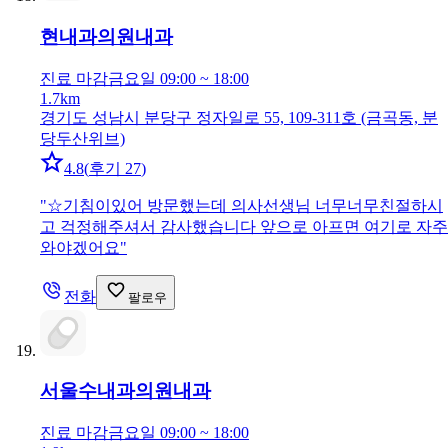
현내과의원
내과
진료 마감
금요일 09:00 ~ 18:00
1.7km
경기도 성남시 분당구 정자일로 55, 109-311호 (금곡동, 분
당두산위브)
4.8
(
후기 27
)
"
☆기침이있어 방문했는데 의사선생님 너무너무친절하시
고 걱정해주셔서 감사했습니다 앞으로 아프면 여기로 자주
와야겠어요
"
전화
팔로우
서울수내과의원
내과
진료 마감
금요일 09:00 ~ 18:00