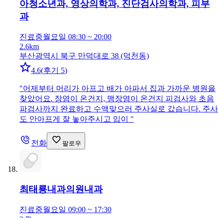
아청소년과, 영상의학과, 진단검사의학과, 피부
과
진료중
월요일 08:30 ~ 20:00
2.6km
부산광역시 북구 만덕대로 38 (덕천동)
4.6
(
후기 5
)
"
어제부터 머리가 아프고 배가 아파서 집과 가까운 병원을
찾았어요. 장염이 온건지, 맹장염이 온건지 피검사와 초음
파검사까지 완료하고 수액맞으러 주사실로 갔습니다. 주사
도 안아프게 잘 놓아주시고 입이
"
전화
팔로우
최태룡내과의원
내과
진료중
월요일 09:00 ~ 17:30