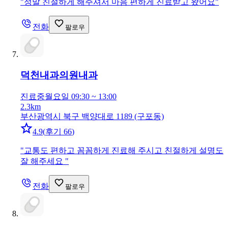
"
정말 친절하게 해주셔서 마음 편하게 진료받고 왔어요
"
전화
팔로우
덕천내과의원
내과
진료중
월요일 09:30 ~ 13:00
2.3km
부산광역시 북구 백양대로 1189 (구포동)
4.9
(
후기 66
)
"
교통도 편하고 꼼꼼하게 진료해 주시고 친절하게 설명도
잘 해주세요
"
전화
팔로우