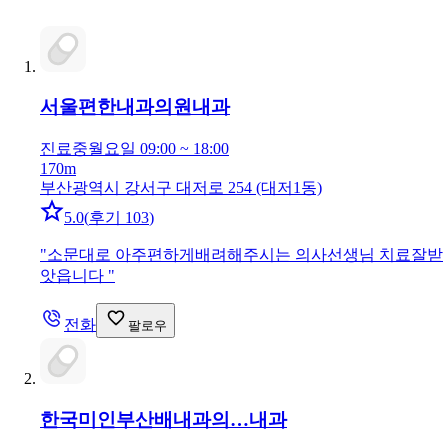
서울편한내과의원
내과
진료중
월요일 09:00 ~ 18:00
170m
부산광역시 강서구 대저로 254 (대저1동)
5.0
(
후기 103
)
"
소문대로 아주편하게배려해주시는 의사선생님 치료잘받
앗읍니다
"
전화
팔로우
한국미인부산배내과의…
내과