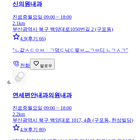
신의원
내과
진료중
월요일 09:00 ~ 18:00
2.1km
부산광역시 북구 백양대로1050번길 2 (구포동)
4.9
(
후기 66
)
"
ㄴ같ㅅㄷㅇㅂㆍㄱ덩ㄷ닉ㄷ읮ㅂㅡㄱㅂ디 ㄴㄱㅅㄱ
"
전화
팔로우
연세편안내과의원
내과
진료중
월요일 09:00 ~ 18:00
2.2km
부산광역시 북구 백양대로 1017, 4층 (구포동, 한성빌딩)
4.9
(
후기 80
)