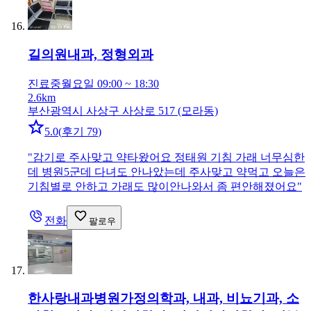
길의원
내과, 정형외과
진료중
월요일 09:00 ~ 18:30
2.6km
부산광역시 사상구 사상로 517 (모라동)
5.0
(
후기 79
)
"
감기로 주사맞고 약타왔어요 정태원 기침 가래 너무심한
데 병원5군데 다녀도 안나았는데 주사맞고 약먹고 오늘은
기침별로 안하고 가래도 많이안나와서 좀 편안해졌어요
"
전화
팔로우
한사랑내과병원
가정의학과, 내과, 비뇨기과, 소