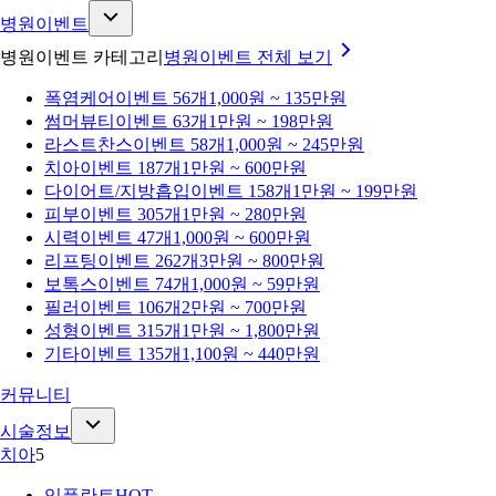
병원이벤트
병원이벤트 카테고리
병원이벤트
전체 보기
폭염케어
이벤트 56개
1,000원 ~ 135만원
썸머뷰티
이벤트 63개
1만원 ~ 198만원
라스트찬스
이벤트 58개
1,000원 ~ 245만원
치아
이벤트 187개
1만원 ~ 600만원
다이어트/지방흡입
이벤트 158개
1만원 ~ 199만원
피부
이벤트 305개
1만원 ~ 280만원
시력
이벤트 47개
1,000원 ~ 600만원
리프팅
이벤트 262개
3만원 ~ 800만원
보톡스
이벤트 74개
1,000원 ~ 59만원
필러
이벤트 106개
2만원 ~ 700만원
성형
이벤트 315개
1만원 ~ 1,800만원
기타
이벤트 135개
1,100원 ~ 440만원
커뮤니티
시술정보
치아
5
임플란트
HOT