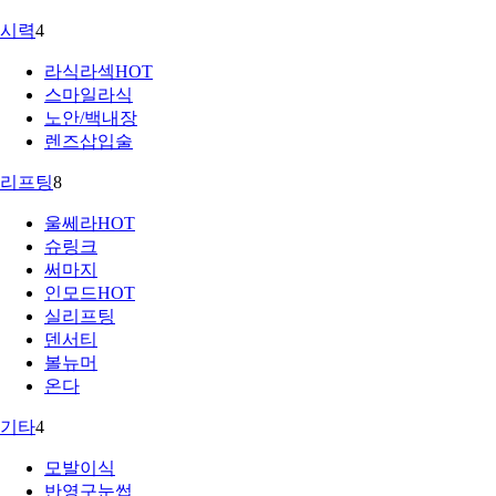
시력
4
라식라섹
HOT
스마일라식
노안/백내장
렌즈삽입술
리프팅
8
울쎄라
HOT
슈링크
써마지
인모드
HOT
실리프팅
덴서티
볼뉴머
온다
기타
4
모발이식
반영구눈썹