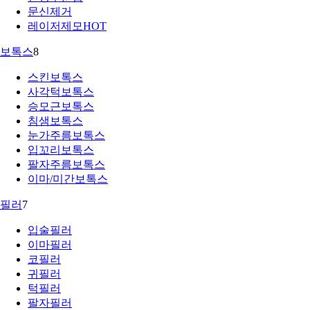
문신제거
레이저제모
HOT
보톡스
8
스킨보톡스
사각턱보톡스
승모근보톡스
침샘보톡스
눈가주름보톡스
입꼬리보톡스
팔자주름보톡스
이마/미간보톡스
필러
7
입술필러
이마필러
코필러
귀필러
턱필러
팔자필러