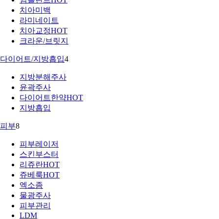
치아미백
라미네이트
치아교정
HOT
크라운/브릿지
다이어트/지방흡입
4
지방분해주사
윤곽주사
다이어트한약
HOT
지방흡입
피부
8
피부레이저
스킨부스터
리쥬란
HOT
쥬베룩
HOT
엑소좀
물광주사
피부관리
LDM