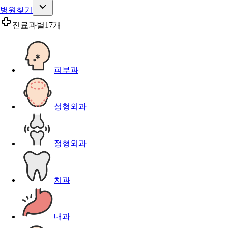
병원찾기
진료과별
17개
피부과
성형외과
정형외과
치과
내과