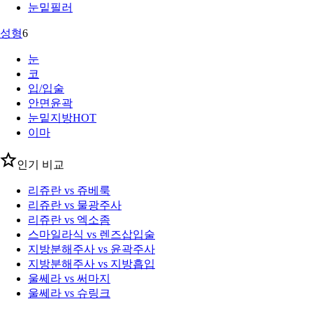
눈밑필러
성형
6
눈
코
입/입술
안면윤곽
눈밑지방
HOT
이마
인기 비교
리쥬란 vs 쥬베룩
리쥬란 vs 물광주사
리쥬란 vs 엑소좀
스마일라식 vs 렌즈삽입술
지방분해주사 vs 윤곽주사
지방분해주사 vs 지방흡입
울쎄라 vs 써마지
울쎄라 vs 슈링크