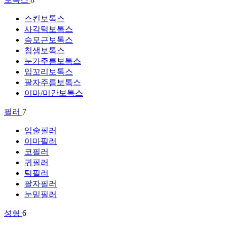
스킨보톡스
사각턱보톡스
승모근보톡스
침샘보톡스
눈가주름보톡스
입꼬리보톡스
팔자주름보톡스
이마/미간보톡스
필러
7
입술필러
이마필러
코필러
귀필러
턱필러
팔자필러
눈밑필러
성형
6