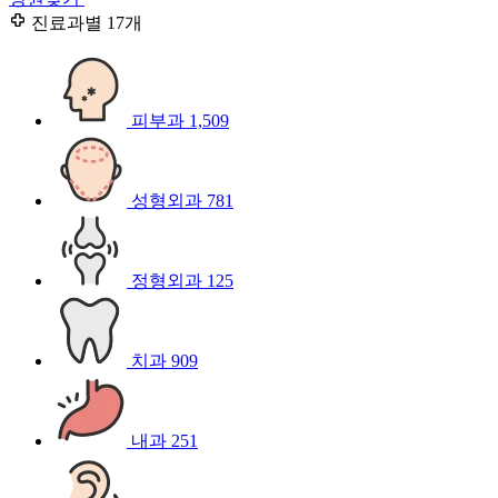
진료과별
17개
피부과
1,509
성형외과
781
정형외과
125
치과
909
내과
251