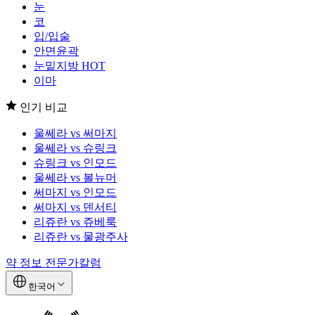
눈
코
입/입술
안면윤곽
눈밑지방
HOT
이마
인기 비교
울쎄라 vs 써마지
울쎄라 vs 슈링크
슈링크 vs 인모드
울쎄라 vs 볼뉴머
써마지 vs 인모드
써마지 vs 덴서티
리쥬란 vs 쥬베룩
리쥬란 vs 물광주사
약 정보
전문가칼럼
한국어