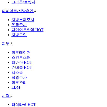
크라운/브릿지
다이어트/지방흡입
4
지방분해주사
윤곽주사
다이어트한약
HOT
지방흡입
피부
8
피부레이저
스킨부스터
리쥬란
HOT
쥬베룩
HOT
엑소좀
물광주사
피부관리
LDM
시력
4
라식라섹
HOT