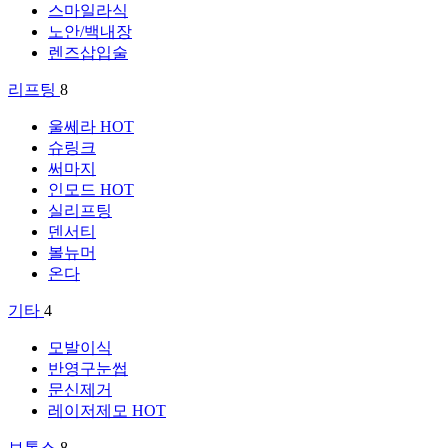
스마일라식
노안/백내장
렌즈삽입술
리프팅
8
울쎄라
HOT
슈링크
써마지
인모드
HOT
실리프팅
덴서티
볼뉴머
온다
기타
4
모발이식
반영구눈썹
문신제거
레이저제모
HOT
보톡스
8