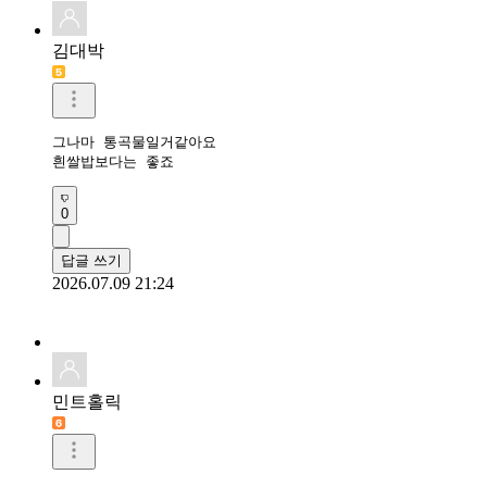
김대박
그나마 통곡물일거같아요

흰쌀밥보다는 좋죠
0
답글 쓰기
2026.07.09 21:24
민트홀릭