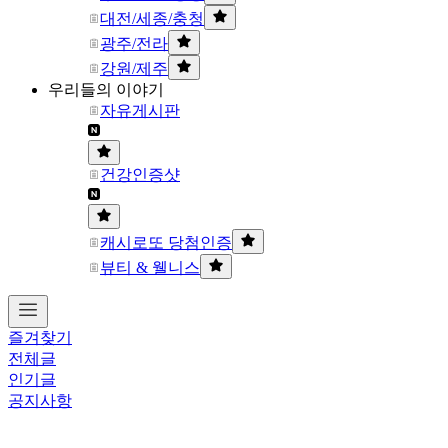
대전/세종/충청
광주/전라
강원/제주
우리들의 이야기
자유게시판
건강인증샷
캐시로또 당첨인증
뷰티 & 웰니스
즐겨찾기
전체글
인기글
공지사항