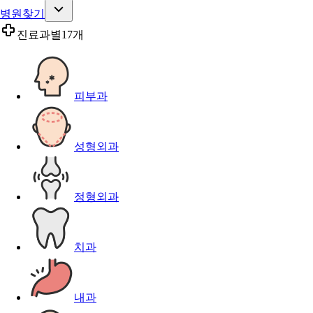
병원찾기
진료과별
17개
피부과
성형외과
정형외과
치과
내과