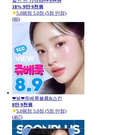
니다. 아래는 캐시닥에 등록된 병원 기준으로 정리한 대표 가격
범위입니다.
시술 가격 범위
할인 가격 범위
5만원 ~ 54만원
5만원 ~ 39만원
가격 정보는 평균 범위이며, 시술 옵션·병원 위치에 따라 차이가
있습니다. 현재 진행 중인 이벤트 가격은 아래에서 확인하세요.
현재 진행 중인 이벤트 14건
올피채 쥬베룩,쥬베룩볼륨,쥬베룩 아이
할인 전 가격
12만 1천원
18
%
9만 9천원
5.0
평점 5.0점 (5점 만점)
(
80
)