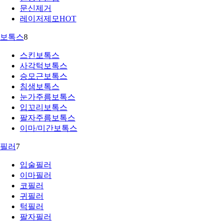
문신제거
레이저제모
HOT
보톡스
8
스킨보톡스
사각턱보톡스
승모근보톡스
침샘보톡스
눈가주름보톡스
입꼬리보톡스
팔자주름보톡스
이마/미간보톡스
필러
7
입술필러
이마필러
코필러
귀필러
턱필러
팔자필러