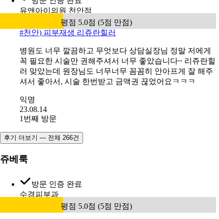
방문 인증 완료
유앤아이의원 천안점
평점 5.0점 (5점 만점)
#
천안) 피부재생 리쥬란힐러
병원도 너무 깔끔하고 무엇보다 상담실장님 정말 저에게
꼭 필요한 시술만 권해주셔서 너무 좋았습니다~ 리쥬란힐
러 맞았는데 원장님도 너무너무 꼼꼼히 안아프게 잘 해주
셔서 좋아서, 시술 한번받고 금액권 끊었어요ㅋㅋㅋ
익명
23.08.14
1번째 방문
후기 더보기 — 전체 266건
쥬베룩
방문 인증 완료
수경피부과
평점 5.0점 (5점 만점)