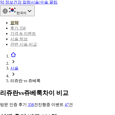
약 정보
건강 칼럼
시술/수술 꿀팁
한국어
요약
후기 358
가격 & 이벤트
시술 허브
관련 시술 비교
시술
리쥬란 vs 쥬베룩
리쥬란
vs
쥬베룩
차이 비교
방문 인증 후기
358
건
진행중 이벤트
47
건