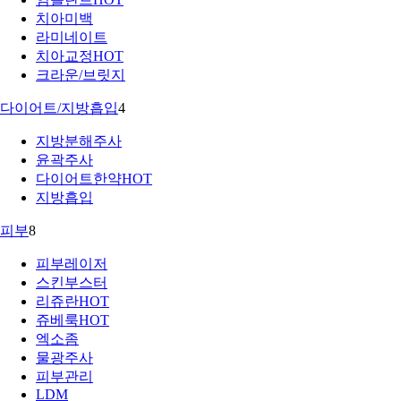
치아미백
라미네이트
치아교정
HOT
크라운/브릿지
다이어트/지방흡입
4
지방분해주사
윤곽주사
다이어트한약
HOT
지방흡입
피부
8
피부레이저
스킨부스터
리쥬란
HOT
쥬베룩
HOT
엑소좀
물광주사
피부관리
LDM