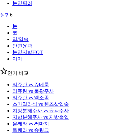
눈밑필러
성형
6
눈
코
입/입술
안면윤곽
눈밑지방
HOT
이마
인기 비교
리쥬란 vs 쥬베룩
리쥬란 vs 물광주사
리쥬란 vs 엑소좀
스마일라식 vs 렌즈삽입술
지방분해주사 vs 윤곽주사
지방분해주사 vs 지방흡입
울쎄라 vs 써마지
울쎄라 vs 슈링크