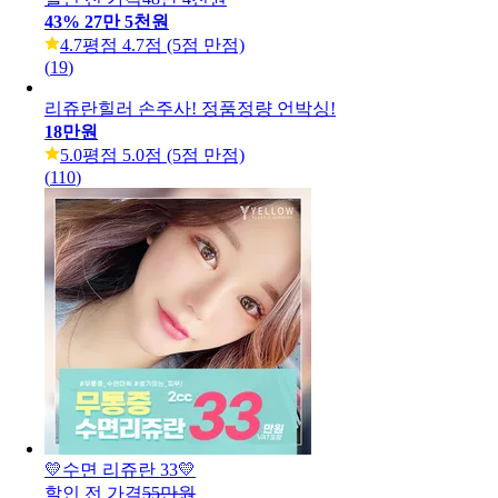
디엠 리쥬란
할인 전 가격
48만 4천원
43
%
27만 5천원
4.7
평점 4.7점 (5점 만점)
(
19
)
리쥬란힐러 손주사! 정품정량 언박싱!
18만원
5.0
평점 5.0점 (5점 만점)
(
110
)