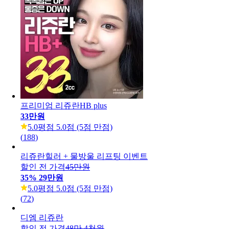
프리미엄 리쥬란HB plus
33만원
5.0
평점 5.0점 (5점 만점)
(
188
)
리쥬란힐러 + 물방울 리프팅 이벤트
할인 전 가격
45만원
35
%
29만원
5.0
평점 5.0점 (5점 만점)
(
72
)