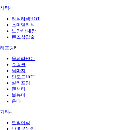
시력
4
라식라섹
HOT
스마일라식
노안/백내장
렌즈삽입술
리프팅
8
울쎄라
HOT
슈링크
써마지
인모드
HOT
실리프팅
덴서티
볼뉴머
온다
기타
4
모발이식
반영구눈썹