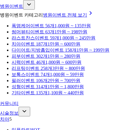
병원이벤트
병원이벤트 카테고리
병원이벤트
전체 보기
폭염케어
이벤트 56개
1,000원 ~ 135만원
썸머뷰티
이벤트 63개
1만원 ~ 198만원
라스트찬스
이벤트 59개
1,000원 ~ 245만원
치아
이벤트 187개
1만원 ~ 600만원
다이어트/지방흡입
이벤트 158개
1만원 ~ 199만원
피부
이벤트 302개
1만원 ~ 280만원
시력
이벤트 46개
1,000원 ~ 600만원
리프팅
이벤트 258개
3만원 ~ 800만원
보톡스
이벤트 74개
1,000원 ~ 59만원
필러
이벤트 106개
2만원 ~ 700만원
성형
이벤트 314개
1만원 ~ 1,800만원
기타
이벤트 135개
1,100원 ~ 440만원
커뮤니티
시술정보
치아
5
임플란트
HOT