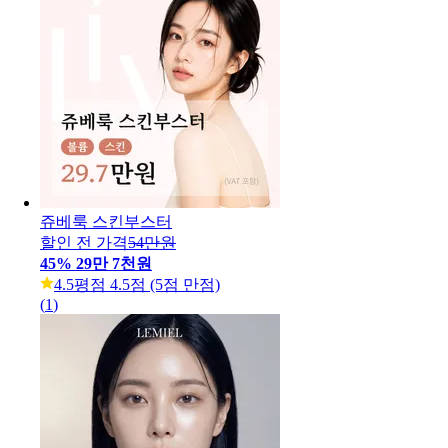
할인 전 가격
19만 9천원
49
%
10만원
5.0
평점 5.0점 (5점 만점)
(
295
)
미케이 콜라겐 쥬베룩 볼륨&스킨
할인 전 가격
15만원
33
%
10만원
5.0
평점 5.0점 (5점 만점)
(
999+
)
쥬베룩 스킨부스터