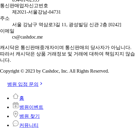
cs@cashdoc.me
평일 10:00~18:00 (점심시간 오후 12:30~13:30)
주말 및 공휴일 휴무
이용약관
개인정보처리방침
위치기반 서비스 이용약관
상호 / 대표자명
(주) 캐시닥 / 박은식
사업자등록번호
654-81-02333
통신판매업자신고번호
제2021-서울강남-04731
주소
서울 강남구 역삼로3길 11, 광성빌딩 신관 2층 [0242]
이메일
cs@cashdoc.me
캐시닥은 통신판매중개자이며 통신판매의 당사자가 아닙니다.
따라서 캐시닥은 상품 거래정보 및 거래에 대하여 책임지지 않습
니다.