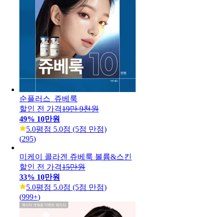
❤뷰❤쥬베룩볼륨&스킨
8만 9천원
5.0
평점 5.0점 (5점 만점)
(
467
)
순플러스_쥬베룩