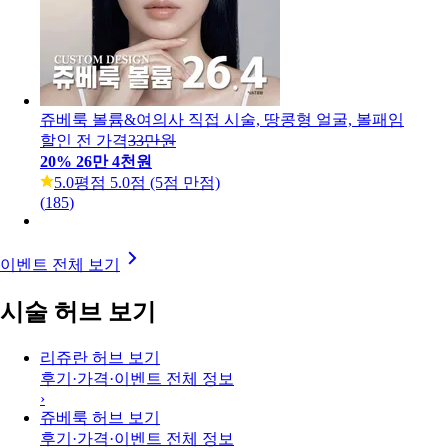
할인 전 가격
54만원
45
%
29만 7천원
4.5
평점 4.5점 (5점 만점)
(
1
)
쥬베룩 볼륨&여의사 직접 시술, 땅콩형 얼굴, 볼패임
할인 전 가격
33만원
20
%
26만 4천원
5.0
평점 5.0점 (5점 만점)
(
185
)