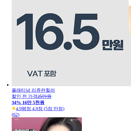
플래티넘 리쥬란힐러
할인 전 가격
25만원
34
%
16만 5천원
4.9
평점 4.9점 (5점 만점)
(
62
)