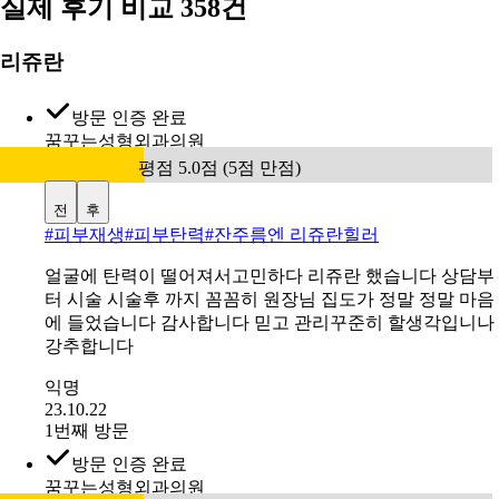
실제 후기 비교
358건
리쥬란
방문 인증 완료
꿈꾸는성형외과의원
평점 5.0점 (5점 만점)
전
후
#
피부재생#피부탄력#잔주름엔 리쥬란힐러
얼굴에 탄력이 떨어져서고민하다 리쥬란 했습니다 상담부
터 시술 시술후 까지 꼼꼼히 원장님 집도가 정말 정말 마음
에 들었습니다 감사합니다 믿고 관리꾸준히 할생각입니나
강추합니다
익명
23.10.22
1번째 방문
방문 인증 완료
꿈꾸는성형외과의원