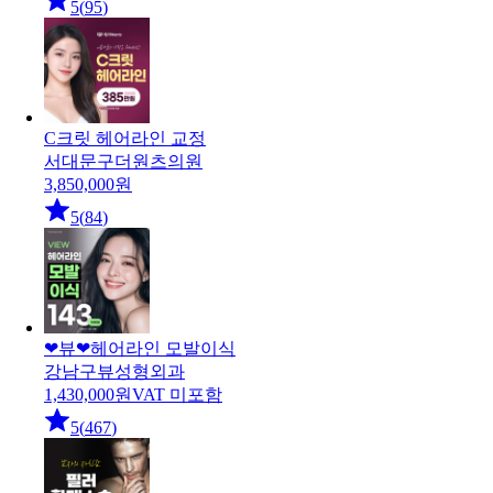
5
(
95
)
C크릿 헤어라인 교정
서대문구
더원츠의원
3,850,000
원
5
(
84
)
❤뷰❤헤어라인 모발이식
강남구
뷰성형외과
1,430,000
원
VAT 미포함
5
(
467
)