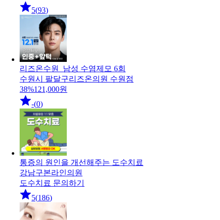
5
(
93
)
리즈온수원_남성 수염제모 6회
수원시 팔달구
리즈온의원 수원점
38
%
121,000
원
-
(
0
)
통증의 원인을 개선해주는 도수치료
강남구
본라인의원
도수치료 문의하기
5
(
186
)