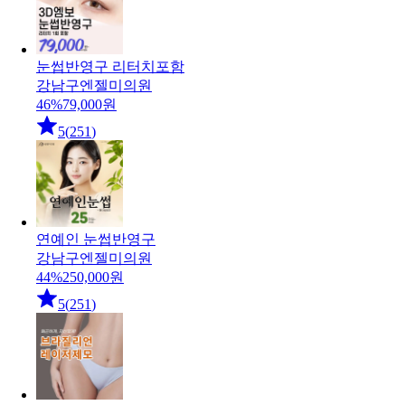
눈썹반영구 리터치포함
강남구
엔젤미의원
46
%
79,000
원
5
(
251
)
연예인 눈썹반영구
강남구
엔젤미의원
44
%
250,000
원
5
(
251
)