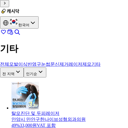
한국어
기타
전체
모발이식
반영구눈썹
문신제거
레이저제모
기타
전 지역
인기순
탈모진단 및 두피레이저
안양시 만안구
한나이브성형외과의원
49
%
33,000
원
VAT 포함