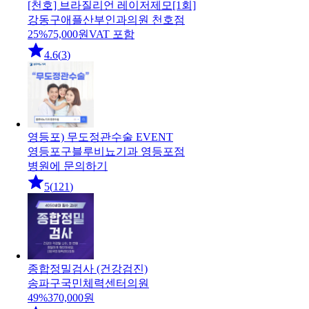
[천호] 브라질리언 레이저제모[1회]
강동구
애플산부인과의원 천호점
25
%
75,000
원
VAT 포함
4.6
(
3
)
영등포) 무도정관수술 EVENT
영등포구
블루비뇨기과 영등포점
병원에 문의하기
5
(
121
)
종합정밀검사 (건강검진)
송파구
국민체력센터의원
49
%
370,000
원