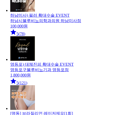
하남미사) 필러 확대수술 EVENT
하남시
블루비뇨의학과의원 하남미사점
100,000
원
5
(
78
)
영등포) 대체진피 확대수술 EVENT
영등포구
블루비뇨기과 영등포점
1,800,000
원
5
(
121
)
[명동] 브라질리언 레이저제모[1회]