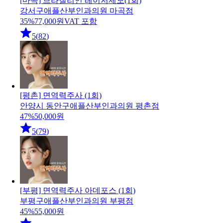
[마곡] 브라질리언 레이저제모(1회)
강서구
애플산부인과의원 마곡점
35
%
77,000
원
VAT 포함
5
(
82
)
[평촌] 면역력주사 (1회)
안양시 동안구
애플산부인과의원 평촌점
47
%
50,000
원
5
(
79
)
[부평] 면역력주사 아데포스 (1회)
부평구
애플산부인과의원 부평점
45
%
55,000
원