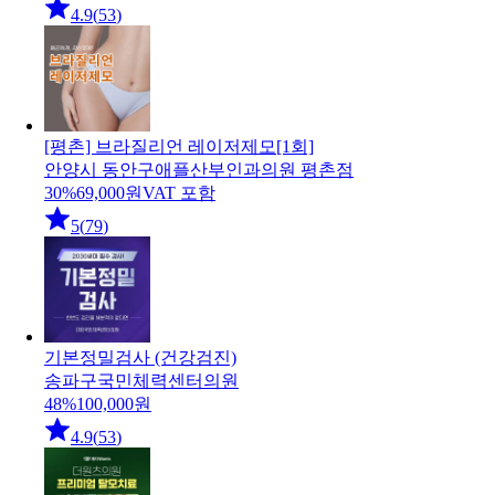
4.9
(
53
)
[평촌] 브라질리언 레이저제모[1회]
안양시 동안구
애플산부인과의원 평촌점
30
%
69,000
원
VAT 포함
5
(
79
)
기본정밀검사 (건강검진)
송파구
국민체력센터의원
48
%
100,000
원
4.9
(
53
)