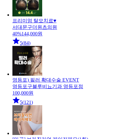
프리미엄 탈모치료♥
서대문구
더원츠의원
40
%
144,000
원
5
(
84
)
영등포) 필러 확대수술 EVENT
영등포구
블루비뇨기과 영등포점
100,000
원
5
(
121
)