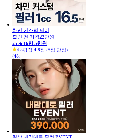
차민 커스텀 필러
할인 전 가격
22만원
25
%
16만 5천원
4.8
평점 4.8점 (5점 만점)
(
48
)
일산 내맘대로 필러 EVENT