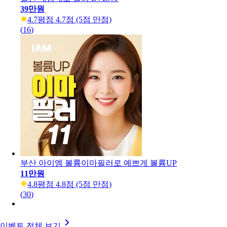
39만원
4.7
평점 4.7점 (5점 만점)
(
16
)
부산 아이엠 볼륨이마필러로 예쁘게 볼륨UP
11만원
4.8
평점 4.8점 (5점 만점)
(
30
)
이벤트 전체 보기