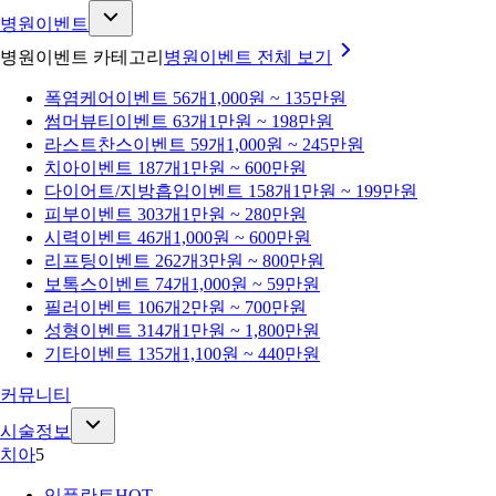
병원이벤트
병원이벤트 카테고리
병원이벤트
전체 보기
폭염케어
이벤트 56개
1,000원 ~ 135만원
썸머뷰티
이벤트 63개
1만원 ~ 198만원
라스트찬스
이벤트 59개
1,000원 ~ 245만원
치아
이벤트 187개
1만원 ~ 600만원
다이어트/지방흡입
이벤트 158개
1만원 ~ 199만원
피부
이벤트 303개
1만원 ~ 280만원
시력
이벤트 46개
1,000원 ~ 600만원
리프팅
이벤트 262개
3만원 ~ 800만원
보톡스
이벤트 74개
1,000원 ~ 59만원
필러
이벤트 106개
2만원 ~ 700만원
성형
이벤트 314개
1만원 ~ 1,800만원
기타
이벤트 135개
1,100원 ~ 440만원
커뮤니티
시술정보
치아
5
임플란트
HOT