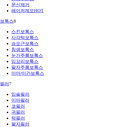
문신제거
레이저제모
HOT
보톡스
8
스킨보톡스
사각턱보톡스
승모근보톡스
침샘보톡스
눈가주름보톡스
입꼬리보톡스
팔자주름보톡스
이마/미간보톡스
필러
7
입술필러
이마필러
코필러
귀필러
턱필러
팔자필러