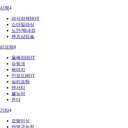
시력
4
라식라섹
HOT
스마일라식
노안/백내장
렌즈삽입술
리프팅
8
울쎄라
HOT
슈링크
써마지
인모드
HOT
실리프팅
덴서티
볼뉴머
온다
기타
4
모발이식
반영구눈썹