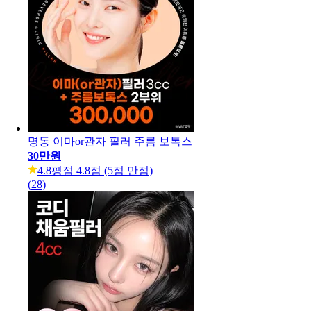
명동 이마or관자 필러 주름 보톡스
30만원
4.8
평점 4.8점 (5점 만점)
(
28
)