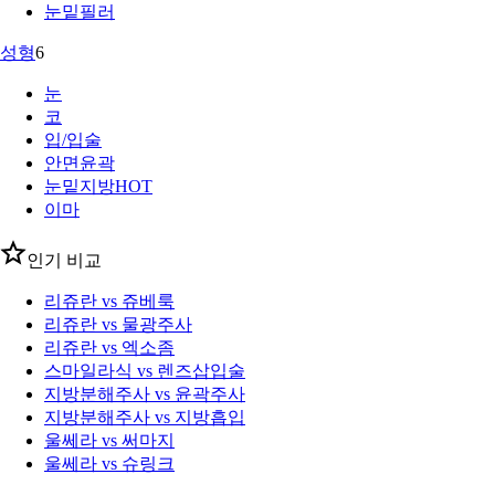
눈밑필러
성형
6
눈
코
입/입술
안면윤곽
눈밑지방
HOT
이마
인기 비교
리쥬란 vs 쥬베룩
리쥬란 vs 물광주사
리쥬란 vs 엑소좀
스마일라식 vs 렌즈삽입술
지방분해주사 vs 윤곽주사
지방분해주사 vs 지방흡입
울쎄라 vs 써마지
울쎄라 vs 슈링크