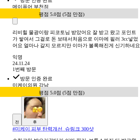
방문 인증 완료
메이퓨어 부천점
평점 5.0점 (5점 만점)
리비힐 물광이랑 피코토님 받았어요 잘 받고 왔고 포인트
가 쌓여서 그걸로 돈 보태서처음으로 이마에 필러 3cc넣었
어요 얼마나 갈지 모르지만 이마가 볼록해진게 신기하네요
익명
24.11.24
1번째 방문
방문 인증 완료
미케이의원 강남
평점 5.0점 (5점 만점)
전
후