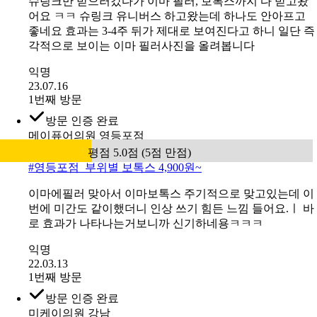
#
미케이 피부 탄력개선_슈링크 300샷
슈링크만 받으러갔다가 이마 필러, 보톡스까지 다 받고왔
어요 ㅋㅋ 슈링크 유니버스 하고왔는데 하나도 안아프고
좋네요 효과는 3-4주 뒤가 제대로 보여진다고 하니 일단 즉
각적으로 보이는 이마 필러사진을 올려봅니다
익명
23.07.16
1번째 방문
방문 인증 완료
메이퓨어의원 영등포점
평점 5.0점 (5점 만점)
#
영등포점_부위별 보톡스 4,900원~
이마에필러 맞아서 이마보톡스 주기적으로 맞고있는데 이
번에 미간도 같이했더니 인상 쓰기 힘든 느낌 들어요.ㅣ 바
로 효과가 나타나는거보니까 신기하네용ㅋㅋㅋ
익명
22.03.13