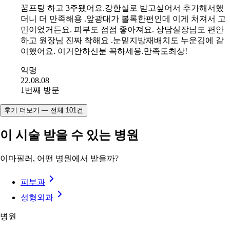
전
후
#
실리프팅+필러 💙꿈프팅💙 29만원
꿈프팅 하고 3주됐어요.강한실로 받고싶어서 추가해서했
더니 더 만족해용 .앞광대가 볼록한편인데 이게 처져서 고
민이었거든요. 피부도 점점 좋아져요. 상담실장님도 편안
하고 원장님 진짜 착해요 .눈밑지방재배치도 누운김에 같
이했어요. 이거안하신분 꼭하세용.만족도최상!
익명
22.08.08
1번째 방문
후기 더보기 — 전체 101건
이 시술 받을 수 있는 병원
이마필러, 어떤 병원에서 받을까?
피부과
성형외과