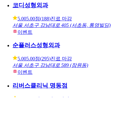
병원
코디성형외과
5.00
5.00점
(
188
)
진료 마감
서울 서초구 강남대로 405 (서초동, 통영빌딩)
이벤트
순플러스성형외과
5.00
5.00점
(
295
)
진료 마감
서울 서초구 강남대로 589 (잠원동)
이벤트
리버스클리닉 명동점
4.80
4.80점
(
28
)
진료 마감
서울 중구 명동길 26 (명동2가, 유네스코회관)
이벤트