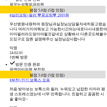
꿈꾸는성형외과의원
평점 5.0점 (5점 만점)
#
실리프팅+필러 💙꿈프팅💙 29만원
우선병원내원하여 원장님과실장님상담을자세히듣고왔습
니다 여러가지여쭤보고 가능한시간되는대로다시내원힌여
이마필러라도맞아야될것같네요 상황봐서 다른곳도해볼수
도있구요 암튼 설명해주신 실장님감사합니다
익명
24.02.01
1번째 방문
방문 인증 완료
유앤아이의원 부천점
평점 5.0점 (5점 만점)
#
부천) 인기 보톡스 모음
처음 받아보는 보톡스와 필러. 누워있고 납잡한 이마라 평
생 스트레스였는데 너무 만족합니다. 친절하고 꼼꼼한 시
술 좋아요~