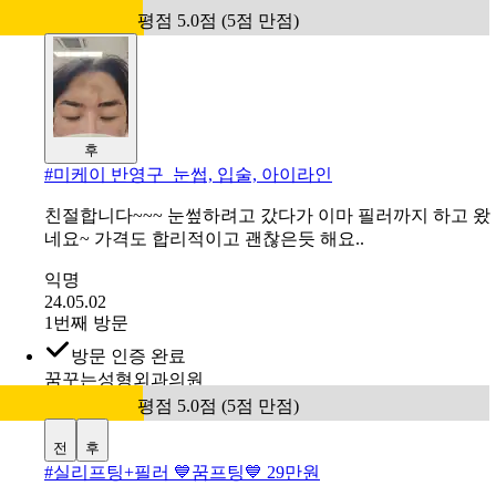
1번째 방문
방문 인증 완료
미케이의원 강남
평점 5.0점 (5점 만점)
후
#
미케이 반영구_눈썹, 입술, 아이라인
친절합니다~~~ 눈쎂하려고 갔다가 이마 필러까지 하고 왔
네요~ 가격도 합리적이고 괜찮은듯 해요..
익명
24.05.02
1번째 방문
방문 인증 완료
꿈꾸는성형외과의원
평점 5.0점 (5점 만점)