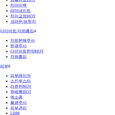
치아미백
라미네이트
치아교정
HOT
크라운/브릿지
다이어트/지방흡입
4
지방분해주사
윤곽주사
다이어트한약
HOT
지방흡입
피부
8
피부레이저
스킨부스터
리쥬란
HOT
쥬베룩
HOT
엑소좀
물광주사
피부관리
LDM