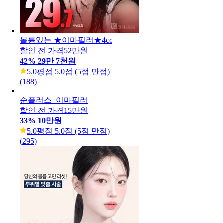
볼륨있는 ★이마필러★4cc
할인 전 가격
52만원
42
%
29만 7천원
5.0
평점 5.0점 (5점 만점)
(
188
)
순플러스_이마필러
할인 전 가격
15만원
33
%
10만원
5.0
평점 5.0점 (5점 만점)
(
295
)