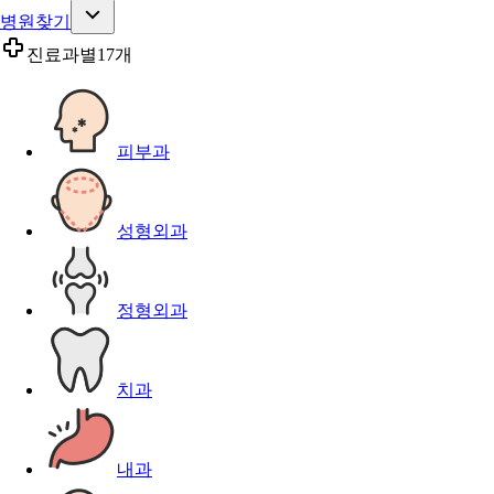
병원찾기
진료과별
17개
피부과
성형외과
정형외과
치과
내과