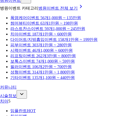
병원이벤트
병원이벤트 카테고리
병원이벤트
전체 보기
폭염케어
이벤트 56개
1,000원 ~ 135만원
썸머뷰티
이벤트 63개
1만원 ~ 198만원
라스트찬스
이벤트 59개
1,000원 ~ 245만원
치아
이벤트 187개
1만원 ~ 600만원
다이어트/지방흡입
이벤트 158개
1만원 ~ 199만원
피부
이벤트 303개
1만원 ~ 280만원
시력
이벤트 46개
1,000원 ~ 600만원
리프팅
이벤트 262개
3만원 ~ 800만원
보톡스
이벤트 74개
1,000원 ~ 59만원
필러
이벤트 106개
2만원 ~ 700만원
성형
이벤트 314개
1만원 ~ 1,800만원
기타
이벤트 135개
1,100원 ~ 440만원
커뮤니티
시술정보
치아
5
임플란트
HOT