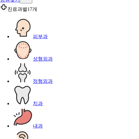
진료과별
17개
피부과
성형외과
정형외과
치과
내과