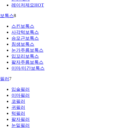
레이저제모
HOT
보톡스
8
스킨보톡스
사각턱보톡스
승모근보톡스
침샘보톡스
눈가주름보톡스
입꼬리보톡스
팔자주름보톡스
이마/미간보톡스
필러
7
입술필러
이마필러
코필러
귀필러
턱필러
팔자필러
눈밑필러