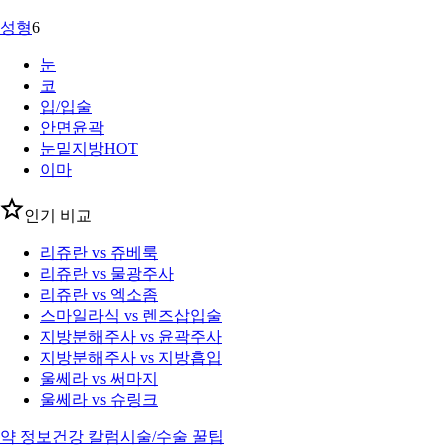
성형
6
눈
코
입/입술
안면윤곽
눈밑지방
HOT
이마
인기 비교
리쥬란 vs 쥬베룩
리쥬란 vs 물광주사
리쥬란 vs 엑소좀
스마일라식 vs 렌즈삽입술
지방분해주사 vs 윤곽주사
지방분해주사 vs 지방흡입
울쎄라 vs 써마지
울쎄라 vs 슈링크
약 정보
건강 칼럼
시술/수술 꿀팁