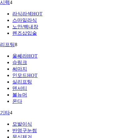
시력
4
라식라섹
HOT
스마일라식
노안/백내장
렌즈삽입술
리프팅
8
울쎄라
HOT
슈링크
써마지
인모드
HOT
실리프팅
덴서티
볼뉴머
온다
기타
4
모발이식
반영구눈썹
문신제거