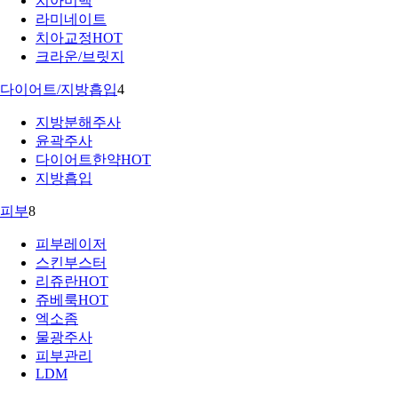
치아미백
라미네이트
치아교정
HOT
크라운/브릿지
다이어트/지방흡입
4
지방분해주사
윤곽주사
다이어트한약
HOT
지방흡입
피부
8
피부레이저
스킨부스터
리쥬란
HOT
쥬베룩
HOT
엑소좀
물광주사
피부관리
LDM