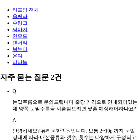
관련 시술
리프팅 전체
울쎄라
슈링크
써마지
인모드
덴서티
볼뉴머
온다
티타늄
자주 묻는 질문 2건
Q
눈밑주름으로 문의드립니다 줄당 가격으로 안내되어있는
데 양쪽 눈밑주름을 시술받으려면 몇줄 예상해야하나요?