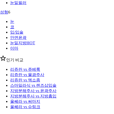
눈밑필러
성형
6
눈
코
입/입술
안면윤곽
눈밑지방
HOT
이마
인기 비교
리쥬란 vs 쥬베룩
리쥬란 vs 물광주사
리쥬란 vs 엑소좀
스마일라식 vs 렌즈삽입술
지방분해주사 vs 윤곽주사
지방분해주사 vs 지방흡입
울쎄라 vs 써마지
울쎄라 vs 슈링크