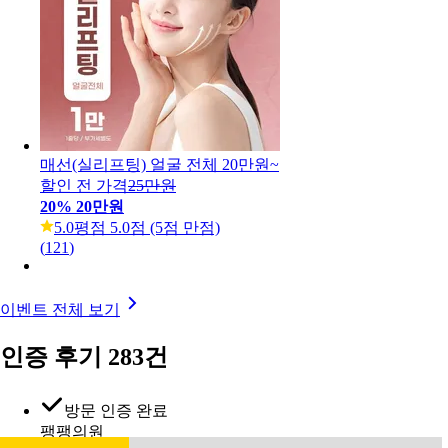
매선(실리프팅) 얼굴 전체 20만원~
할인 전 가격
25만원
20
%
20만원
5.0
평점 5.0점 (5점 만점)
(
121
)
이벤트 전체 보기
인증 후기 283건
방문 인증 완료
팽팽의원