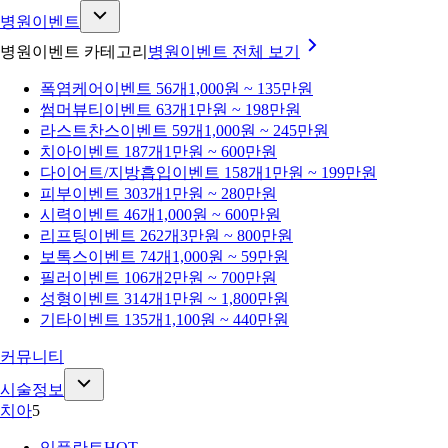
병원이벤트
병원이벤트 카테고리
병원이벤트
전체 보기
폭염케어
이벤트 56개
1,000원 ~ 135만원
썸머뷰티
이벤트 63개
1만원 ~ 198만원
라스트찬스
이벤트 59개
1,000원 ~ 245만원
치아
이벤트 187개
1만원 ~ 600만원
다이어트/지방흡입
이벤트 158개
1만원 ~ 199만원
피부
이벤트 303개
1만원 ~ 280만원
시력
이벤트 46개
1,000원 ~ 600만원
리프팅
이벤트 262개
3만원 ~ 800만원
보톡스
이벤트 74개
1,000원 ~ 59만원
필러
이벤트 106개
2만원 ~ 700만원
성형
이벤트 314개
1만원 ~ 1,800만원
기타
이벤트 135개
1,100원 ~ 440만원
커뮤니티
시술정보
치아
5
임플란트
HOT