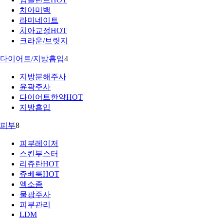
치아미백
라미네이트
치아교정
HOT
크라운/브릿지
다이어트/지방흡입
4
지방분해주사
윤곽주사
다이어트한약
HOT
지방흡입
피부
8
피부레이저
스킨부스터
리쥬란
HOT
쥬베룩
HOT
엑소좀
물광주사
피부관리
LDM