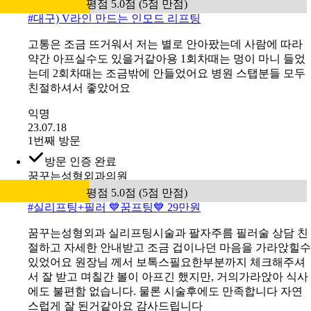
1번째 방문
방문 인증 완료
유앤아이의원 대구점
평점 5.0점 (5점 만점)
#
대구) V라인 만드는 인모드 리프팅
고통은 조금 뜨거워서 저는 별로 안아팠는데 사람에 따라
약간 아프실수도 있을거같아용 1회차때는 멍이 마니 들었
는데 2회차때는 조금밖에 안들었어요 병원 스탭분들 모두
친절하셔서 좋았어요
익명
23.07.18
1번째 방문
방문 인증 완료
꿈꾸는성형외과의원
평점 5.0점 (5점 만점)
#
실리프팅+필러 💙꿈프팅💙 29만원
꿈꾸는성형외과 실리프팅시술과 팔자주름 필러술 상담 친
절하고 자세한 안내받고 조금 겁이나던 마음을 가라앉힐수