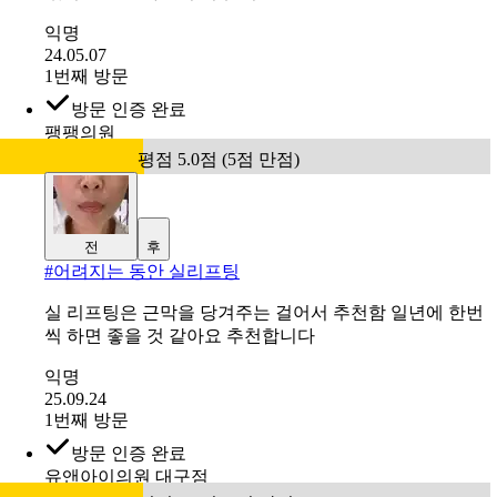
는 점 상담까지 해주셨어요. 정말 감동받았어요. 시술전후
효과도 당연히 분명했고요! ^^ 원장님 실력이 좋으신 것 같
아요. 대만족입다. 턱라인 리프팅 추가비용은 저렴하진 않
았지만, 얼굴라인이 너무 이
익명
24.05.07
1번째 방문
방문 인증 완료
팽팽의원
평점 5.0점 (5점 만점)
전
후
#
어려지는 동안 실리프팅
실 리프팅은 근막을 당겨주는 걸어서 추천함 일년에 한번
씩 하면 좋을 것 같아요 추천합니다
익명
25.09.24