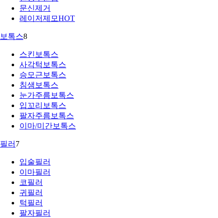
문신제거
레이저제모
HOT
보톡스
8
스킨보톡스
사각턱보톡스
승모근보톡스
침샘보톡스
눈가주름보톡스
입꼬리보톡스
팔자주름보톡스
이마/미간보톡스
필러
7
입술필러
이마필러
코필러
귀필러
턱필러
팔자필러