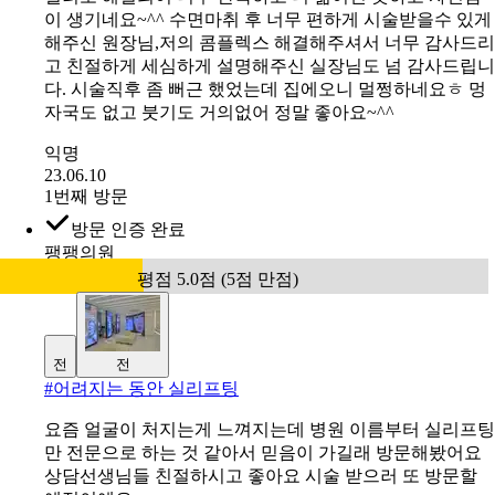
평소 입가주름이 콤플렉스였는데 오늘에서야 실리프팅과
필러로 해결되어 너무 만족하고 더 젊어진 듯하고 자신감
이 생기네요~^^ 수면마취 후 너무 편하게 시술받을수 있게
해주신 원장님,저의 콤플렉스 해결해주셔서 너무 감사드리
고 친절하게 세심하게 설명해주신 실장님도 넘 감사드립니
다. 시술직후 좀 뻐근 했었는데 집에오니 멀쩡하네요ㅎ 멍
자국도 없고 붓기도 거의없어 정말 좋아요~^^
익명
23.06.10
1번째 방문
방문 인증 완료
팽팽의원
평점 5.0점 (5점 만점)
전
전
#
어려지는 동안 실리프팅