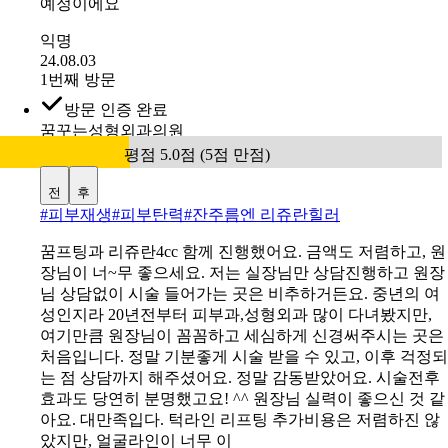
요즘 얼굴이 처지는게 느껴지는데 병원 이름부터 실리프팅
만 전문으로 하는 것 같아서 믿음이 가길래 방문해봤어요
상담선생님들 친절하시고 좋아요 시술 받으러 또 방문할
예정이에요
익명
24.08.03
1번째 방문
방문 인증 완료
꿈꾸는성형외과의원
평점 5.0점 (5점 만점)
전
후
#
피부재생#피부탄력#잔주름엔 리쥬란힐러
꿈프팅과 리쥬란4cc 함께 진행했어요. 금액도 저렴하고, 원
장님이 너~무 좋으세요. 저는 실장님만 상담진행하고 원장
님 상담없이 시술 들어가는 곳은 비추하거든요. 중년의 여
성인지라 20년전부터 피부과,성형외과 많이 다녀봤지만,
여기만큼 원장님이 꼼꼼하고 세심하게 신경써주시는 곳은
처음입니다. 정말 기분좋게 시술 받을 수 있고, 이후 걱정되