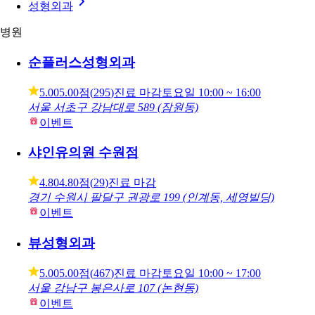
실리프팅, 어떤 병원에서 받을까?
피부과
성형외과
병원
순플러스성형외과
5.00
5.00점
(
295
)
진료 마감
토요일
10:00 ~ 16:00
서울 서초구 강남대로 589 (잠원동)
이벤트
샤인유의원 수원점
4.80
4.80점
(
29
)
진료 마감
경기 수원시 팔달구 권광로 199 (인계동, 세영빌딩)
이벤트
뷰성형외과