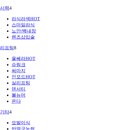
시력
4
라식라섹
HOT
스마일라식
노안/백내장
렌즈삽입술
리프팅
8
울쎄라
HOT
슈링크
써마지
인모드
HOT
실리프팅
덴서티
볼뉴머
온다
기타
4
모발이식
반영구눈썹