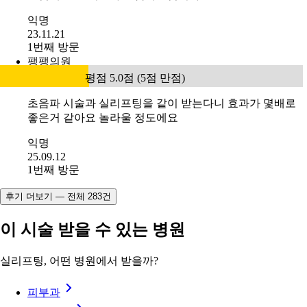
있었어요 원장님 께서 보톡스필요한부분까지 체크해주셔
서 잘 받고 며칠간 볼이 아프긴 했지만, 거의가라앉아 식사
에도 불편함 없습니다. 물론 시술후에도 만족합니다 자연
스럽게 잘 된거같아요 감사드립니다
익명
23.11.21
1번째 방문
팽팽의원
평점 5.0점 (5점 만점)
초음파 시술과 실리프팅을 같이 받는다니 효과가 몇배로
좋은거 같아요 놀라울 정도에요
익명
25.09.12
1번째 방문
후기 더보기 — 전체 283건
이 시술 받을 수 있는 병원