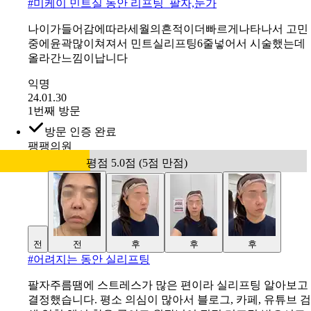
#
미케이 민트실 동안 리프팅_팔자,눈가
나이가들어감에따라세월의흔적이더빠르게나타나서 고민
중에윤곽많이쳐져서 민트실리프팅6줄넣어서 시술했는데
올라간느낌이납니다
익명
24.01.30
1번째 방문
방문 인증 완료
팽팽의원
평점 5.0점 (5점 만점)
전
전
후
후
후
#
어려지는 동안 실리프팅
팔자주름땜에 스트레스가 많은 편이라 실리프팅 알아보고
결정했습니다. 평소 의심이 많아서 블로그, 카페, 유튜브 검