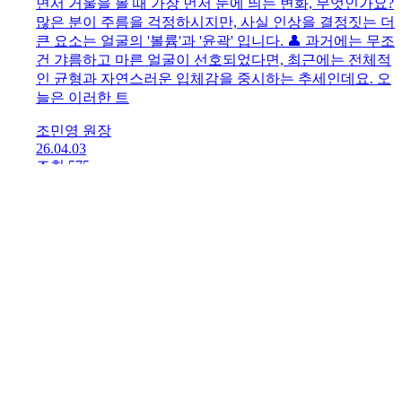
운 볼륨을 완성하는 최신 리프팅 트렌드
[
5
]
안녕하세요, 팽팽의원 조민영 대표원장 입니다. 나이가 들
면서 거울을 볼 때 가장 먼저 눈에 띄는 변화, 무엇인가요?
많은 분이 주름을 걱정하시지만, 사실 인상을 결정짓는 더
큰 요소는 얼굴의 '볼륨'과 '윤곽' 입니다. 👤 과거에는 무조
건 갸름하고 마른 얼굴이 선호되었다면, 최근에는 전체적
인 균형과 자연스러운 입체감을 중시하는 추세인데요. 오
늘은 이러한 트
조민영 원장
26.04.03
조회 575
추천 2
전문가 칼럼 더보기