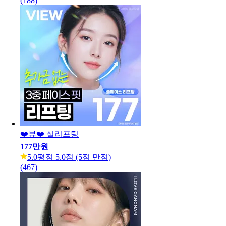
(
188
)
❤️뷰❤️ 실리프팅
177만원
5.0
평점 5.0점 (5점 만점)
(
467
)