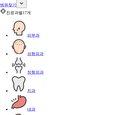
병원찾기
진료과별
17개
피부과
성형외과
정형외과
치과
내과