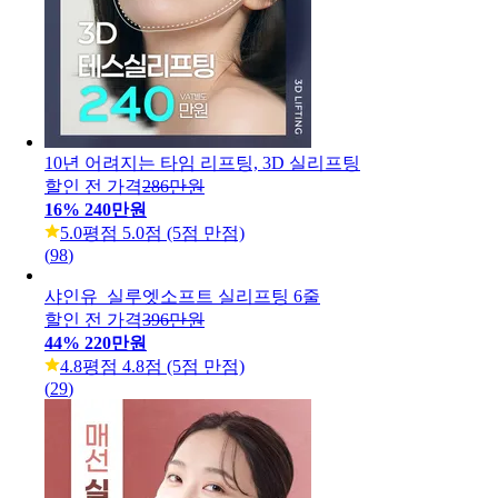
10년 어려지는 타임 리프팅, 3D 실리프팅
할인 전 가격
286만원
16
%
240만원
5.0
평점 5.0점 (5점 만점)
(
98
)
샤인유_실루엣소프트 실리프팅 6줄
할인 전 가격
396만원
44
%
220만원
4.8
평점 4.8점 (5점 만점)
(
29
)