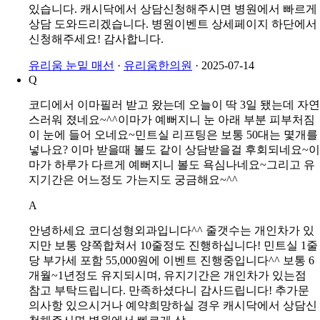
A
안녕하세요? 유리움한의원입니다. 보통 2~10p 까지 눈밑
상태에 따라 매선종류와 갯수, 횟수는 다양하게 구성되고
있습니다. 캐시닥에서 상담신청해주시면 병원에서 빠르게
상담 도와드리겠습니다. 병원이벤트 상세페이지 하단에서
신청해주세요! 감사합니다.
유리움 눈밑 매선
·
유리움한의원
·
2025-07-14
Q
코디에서 이마필러 받고 왔는데 오늘이 딱 3일 됐는데 자연
스러워 졌네요~^^이마가 예뻐지니 눈 아래 부분 피부처짐
이 눈에 들어 오네요~민트실 리프팅은 보통 50대는 몇개를
넣나요? 이마 받을때 볼도 같이 상담받을걸 후회되네요~이
마가 하루가 다르게 예뻐지니 볼도 욕심나네요~그리고 유
지기간은 어느정도 가는지도 궁금해요~^^
A
안녕하세요 코디성형외과입니다^^ 줄갯수는 개인차가 있
지만 보통 양쪽합쳐서 10줄정도 진행하십니다! 민트실 1줄
당 부가세 포함 55,000원에 이벤트 진행중입니다^^ 보통 6