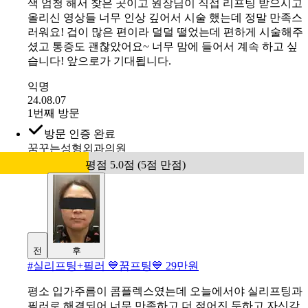
색 엄청 해서 찾은 곳이고 원장님이 직접 리프팅 받으시고
올리신 영상들 너무 인상 깊어서 시술 했는데 정말 만족스
러워요! 겁이 많은 편이라 덜덜 떨었는데 편하게 시술해주
셨고 통증도 괜찮았어요~ 너무 맘에 들어서 계속 하고 싶
습니다! 앞으로가 기대됩니다.
익명
24.08.07
1번째 방문
방문 인증 완료
꿈꾸는성형외과의원
평점 5.0점 (5점 만점)
전
후
#
실리프팅+필러 💙꿈프팅💙 29만원