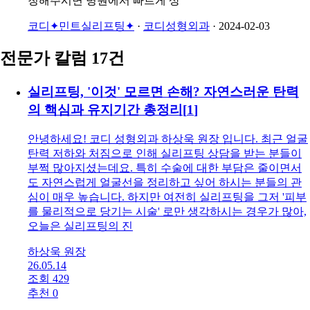
개월~1년정도 유지되시며, 유지기간은 개인차가 있는점
참고 부탁드립니다. 만족하셨다니 감사드립니다! 추가문
의사항 있으시거나 예약희망하실 경우 캐시닥에서 상담신
청해주시면 병원에서 빠르게 상
코디✦민트실리프팅✦
·
코디성형외과
·
2024-02-03
전문가 칼럼 17건
실리프팅, '이것' 모르면 손해? 자연스러운 탄력
의 핵심과 유지기간 총정리
[
1
]
안녕하세요! 코디 성형외과 하상욱 원장 입니다. 최근 얼굴
탄력 저하와 처짐으로 인해 실리프팅 상담을 받는 분들이
부쩍 많아지셨는데요. 특히 수술에 대한 부담은 줄이면서
도 자연스럽게 얼굴선을 정리하고 싶어 하시는 분들의 관
심이 매우 높습니다. 하지만 여전히 실리프팅을 그저 '피부
를 물리적으로 당기는 시술' 로만 생각하시는 경우가 많아,
오늘은 실리프팅의 진
하상욱 원장