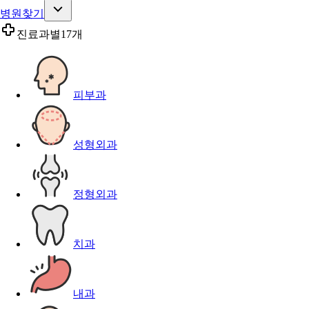
병원찾기
진료과별
17개
피부과
성형외과
정형외과
치과
내과