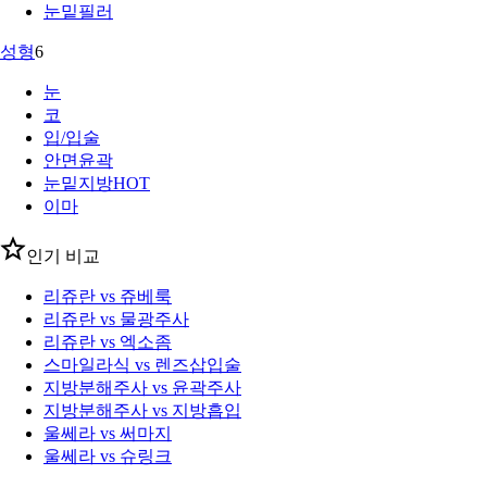
눈밑필러
성형
6
눈
코
입/입술
안면윤곽
눈밑지방
HOT
이마
인기 비교
리쥬란 vs 쥬베룩
리쥬란 vs 물광주사
리쥬란 vs 엑소좀
스마일라식 vs 렌즈삽입술
지방분해주사 vs 윤곽주사
지방분해주사 vs 지방흡입
울쎄라 vs 써마지
울쎄라 vs 슈링크