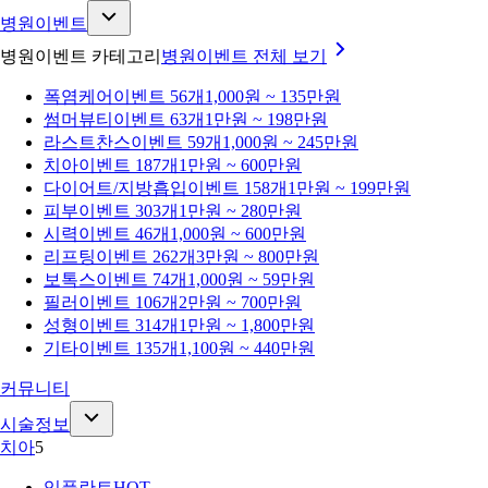
병원이벤트
병원이벤트 카테고리
병원이벤트
전체 보기
폭염케어
이벤트 56개
1,000원 ~ 135만원
썸머뷰티
이벤트 63개
1만원 ~ 198만원
라스트찬스
이벤트 59개
1,000원 ~ 245만원
치아
이벤트 187개
1만원 ~ 600만원
다이어트/지방흡입
이벤트 158개
1만원 ~ 199만원
피부
이벤트 303개
1만원 ~ 280만원
시력
이벤트 46개
1,000원 ~ 600만원
리프팅
이벤트 262개
3만원 ~ 800만원
보톡스
이벤트 74개
1,000원 ~ 59만원
필러
이벤트 106개
2만원 ~ 700만원
성형
이벤트 314개
1만원 ~ 1,800만원
기타
이벤트 135개
1,100원 ~ 440만원
커뮤니티
시술정보
치아
5
임플란트
HOT