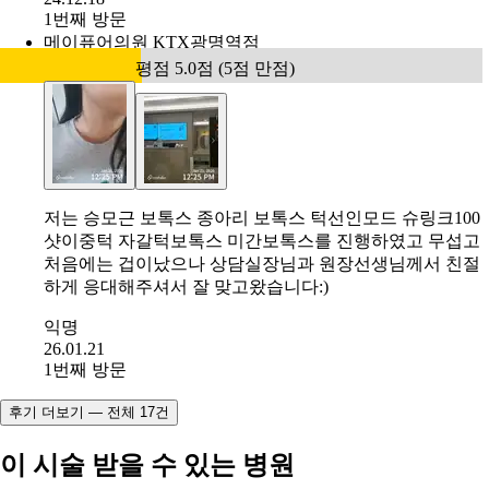
익명
25.09.09
1번째 방문
엠레드의원
평점 5.0점 (5점 만점)
승모근이 발달되서 보기 싫었는데 보톡스 맞고 슬림해졌어
요 어깨 드러나는 드레스 자신있게 입게 되어 좋아요
익명
24.12.18
1번째 방문
메이퓨어의원 KTX광명역점
평점 5.0점 (5점 만점)
저는 승모근 보톡스 종아리 보톡스 턱선인모드 슈링크100
샷이중턱 자갈턱보톡스 미간보톡스를 진행하였고 무섭고