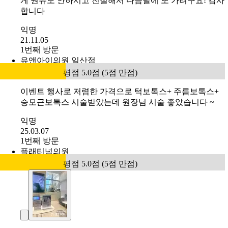
평점 5.0점 (5점 만점)
전
후
#
홍대리엔장 바비보톡스 3.9만
승모근과 종아리 보톡스 맞았어요. 이야기 해주신데로 뻐
근하더니 오늘 보니 벌써 많이 목선이 내려갔네요 . 무리하
게 권유도 안하시고 친절해서 다음달에 또 가려구요! 감사
합니다
익명
21.11.05
1번째 방문
유앤아이의원 일산점
평점 5.0점 (5점 만점)
이벤트 행사로 저렴한 가격으로 턱보톡스+ 주름보톡스+
승모근보톡스 시술받았는데 원장님 시술 좋았습니다 ~