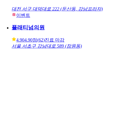
5.00
5.00점
(
147
)
진료 마감
서울 중구 무교로 12 (무교동, 정오빌딩)
이벤트
바노바기의원 부산점
4.80
4.80점
(
34
)
진료 마감
부산 부산진구 서면로 74 (부전동, 아이온시티빌딩)
이벤트
바노바기의원 대전점
대전 서구 대덕대로 222 (둔산동, 강남프라자)
이벤트
플래티넘의원
4.90
4.90점
(
62
)
진료 마감
서울 서초구 강남대로 589 (잠원동)
이벤트