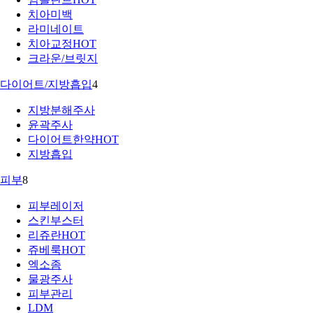
치아미백
라미네이트
치아교정
HOT
크라운/브릿지
다이어트/지방흡입
4
지방분해주사
윤곽주사
다이어트한약
HOT
지방흡입
피부
8
피부레이저
스킨부스터
리쥬란
HOT
쥬베룩
HOT
엑소좀
물광주사
피부관리
LDM