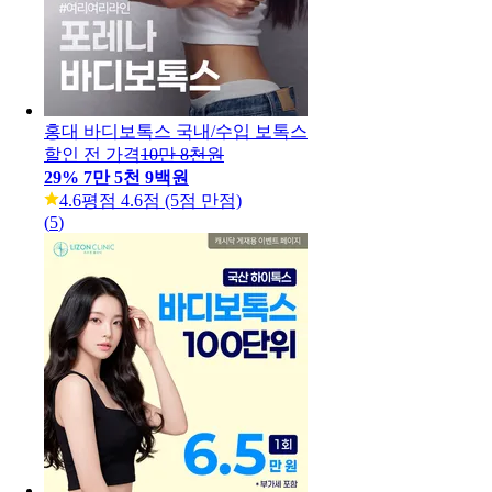
홍대 바디보톡스 국내/수입 보톡스
할인 전 가격
10만 8천원
29
%
7만 5천 9백원
4.6
평점 4.6점 (5점 만점)
(
5
)