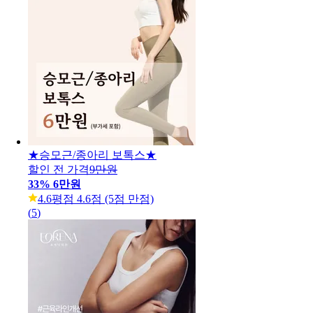
★승모근/종아리 보톡스★
할인 전 가격
9만원
33
%
6만원
4.6
평점 4.6점 (5점 만점)
(
5
)