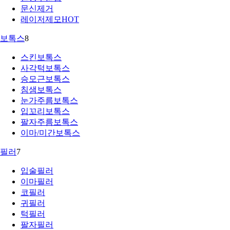
문신제거
레이저제모
HOT
보톡스
8
스킨보톡스
사각턱보톡스
승모근보톡스
침샘보톡스
눈가주름보톡스
입꼬리보톡스
팔자주름보톡스
이마/미간보톡스
필러
7
입술필러
이마필러
코필러
귀필러
턱필러
팔자필러