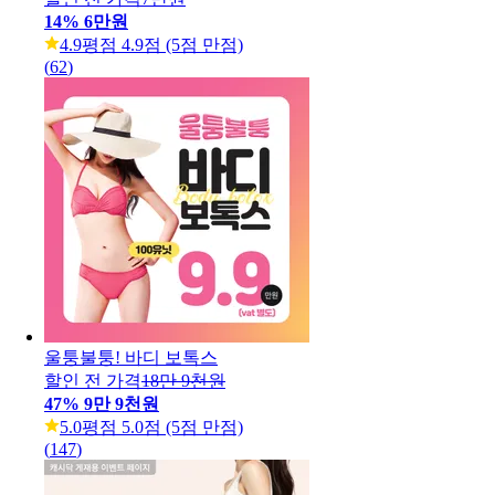
14
%
6만원
4.9
평점 4.9점 (5점 만점)
(
62
)
울퉁불퉁! 바디 보톡스
할인 전 가격
18만 9천원
47
%
9만 9천원
5.0
평점 5.0점 (5점 만점)
(
147
)