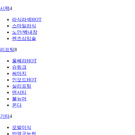
시력
4
라식라섹
HOT
스마일라식
노안/백내장
렌즈삽입술
리프팅
8
울쎄라
HOT
슈링크
써마지
인모드
HOT
실리프팅
덴서티
볼뉴머
온다
기타
4
모발이식
반영구눈썹