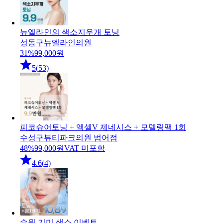
뉴엘라인의 색소지우개 토닝
성동구
뉴엘라인의원
31
%
99,000
원
5
(
53
)
피코슈어토닝 + 엑셀V 제네시스 + 모델링팩 1회
수성구
뷰티파크의원 범어점
48
%
99,000
원
VAT 미포함
4.6
(
4
)
수원 기미,색소 이벤트