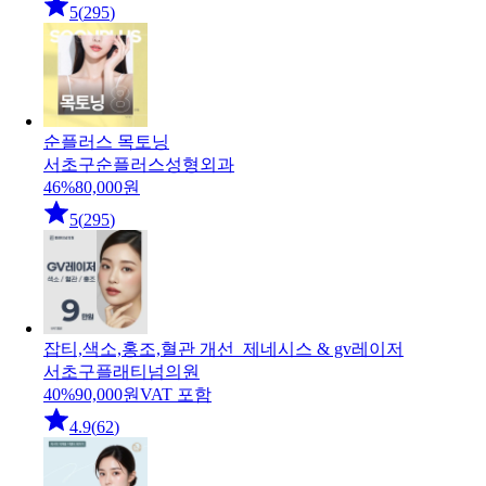
5
(
295
)
순플러스 목토닝
서초구
순플러스성형외과
46
%
80,000
원
5
(
295
)
잡티,색소,홍조,혈관 개선_제네시스 & gv레이저
서초구
플래티넘의원
40
%
90,000
원
VAT 포함
4.9
(
62
)