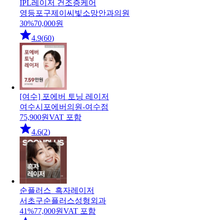
IPL레이저 건조증케어
영등포구
제이씨빛소망안과의원
30
%
70,000
원
4.9
(
60
)
[여수] 포에버 토닝 레이저
여수시
포에버의원-여수점
75,900
원
VAT 포함
4.6
(
2
)
순플러스_흑자레이저
서초구
순플러스성형외과
41
%
77,000
원
VAT 포함