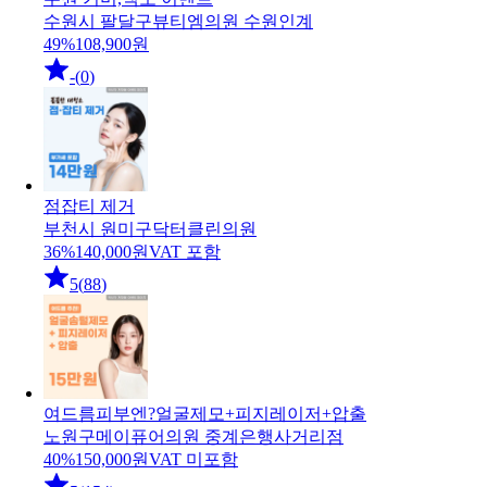
수원시 팔달구
뷰티엠의원 수원인계
49
%
108,900
원
-
(
0
)
점잡티 제거
부천시 원미구
닥터클린의원
36
%
140,000
원
VAT 포함
5
(
88
)
여드름피부엔?얼굴제모+피지레이저+압출
노원구
메이퓨어의원 중계은행사거리점
40
%
150,000
원
VAT 미포함