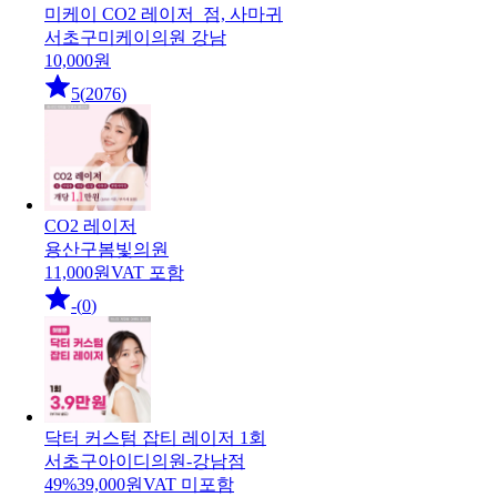
미케이 CO2 레이저_점, 사마귀
서초구
미케이의원 강남
10,000
원
5
(
2076
)
CO2 레이저
용산구
봄빛의원
11,000
원
VAT 포함
-
(
0
)
닥터 커스텀 잡티 레이저 1회
서초구
아이디의원-강남점
49
%
39,000
원
VAT 미포함