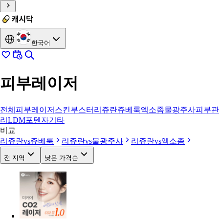
한국어
피부레이저
전체
피부레이저
스킨부스터
리쥬란
쥬베룩
엑소좀
물광주사
피부관
리
LDM
포텐자
기타
비교
리쥬란
vs
쥬베룩
리쥬란
vs
물광주사
리쥬란
vs
엑소좀
전 지역
낮은 가격순