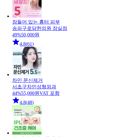
잠들어 있는 흉터 피부
송파구
로담한의원 잠실점
49
%
50,000
원
4.8
(
61
)
차민 문신제거
서초구
차민성형외과
44
%
55,000
원
VAT 포함
4.8
(
48
)