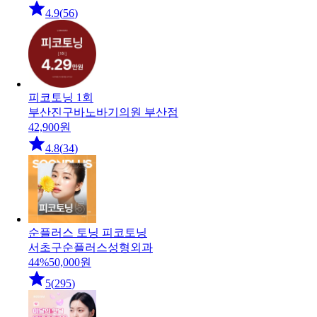
4.9
(
56
)
피코토닝 1회
부산진구
바노바기의원 부산점
42,900
원
4.8
(
34
)
순플러스 토닝 피코토닝
서초구
순플러스성형외과
44
%
50,000
원
5
(
295
)