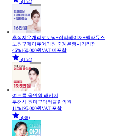
5
(
154
)
흔적지우개피코토닝+잡티레이저+멜라듀스
노원구
메이퓨어의원 중계은행사거리점
46
%
160,000
원
VAT 미포함
5
(
154
)
여드름 올인원 패키지
부천시 원미구
닥터클린의원
11
%
195,000
원
VAT 포함
5
(
88
)