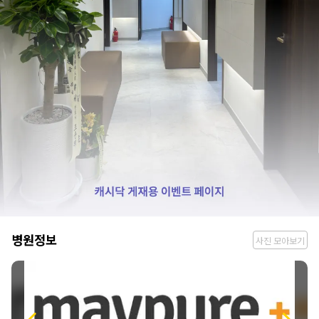
병
병원정보
사진 모아보기
원
정
보