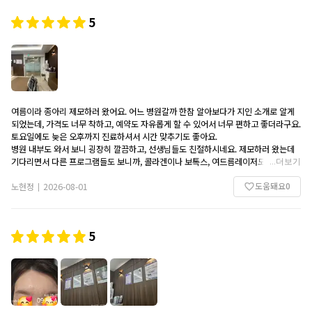
준히 관리받으며 변화를 기대해 보려고 합니다.
5
여름이라 종아리 제모하러 왔어요. 어느 병원갈까 한참 알아보다가 지인 소개로 알게
되었는데, 가격도 너무 착하고, 예약도 자유롭게 할 수 있어서 너무 편하고 좋더라구요.
토요일에도 늦은 오후까지 진료하셔서 시간 맞추기도 좋아요.
병원 내부도 와서 보니 굉장히 깔끔하고, 선생님들도 친절하시네요. 제모하러 왔는데
기다리면서 다른 프로그램들도 보니까, 콜라겐이나 보톡스, 여드름레이저도 굉장히 합
...
더보기
리적인 가격대로 다양하게 있네요.
도움돼요
0
대기공간도 편하고 좋습니다. 다음엔 레이저 하러 와야겠어요. 좋은 가격에 안전한 진
노현정
2026-08-01
|
료 받을 수 있어서 좋습니다^^
5