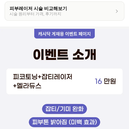
피부레이저 시술 비교해보기
시술 원리부터 가격, 후기까지
이
벤
트
상
세
정
보