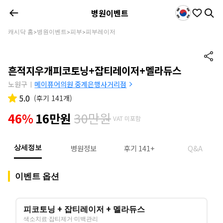
병원이벤트
캐시닥 홈
병원이벤트
피부
피부레이저
>
>
>
흔적지우개피코토닝+잡티레이저+멜라듀스
노원구
메이퓨어의원 중계은행사거리점
|
5.0
(
후기 141개
)
30만원
46%
16만원
VAT 미포함
병원정보
후기 141+
Q&A
상세정보
이벤트 옵션
피코토닝 + 잡티레이저 + 멜라듀스
색소치료·잡티제거·미백관리