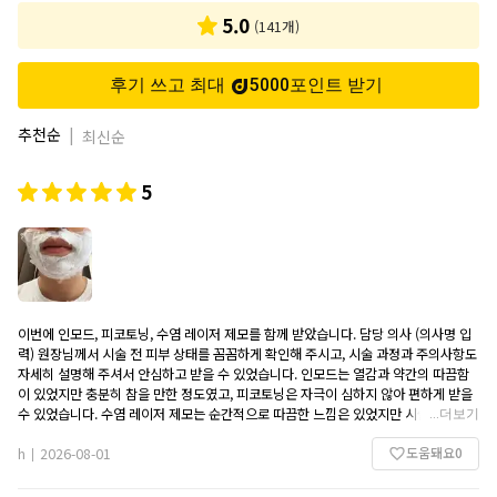
기
5.0
(
141
개)
후기 쓰고 최대
5000
포인트
받기
추천순
|
최신순
5
이번에 인모드, 피코토닝, 수염 레이저 제모를 함께 받았습니다. 담당 의사 (의사명 입
력) 원장님께서 시술 전 피부 상태를 꼼꼼하게 확인해 주시고, 시술 과정과 주의사항도
자세히 설명해 주셔서 안심하고 받을 수 있었습니다. 인모드는 열감과 약간의 따끔함
이 있었지만 충분히 참을 만한 정도였고, 피코토닝은 자극이 심하지 않아 편하게 받을
수 있었습니다. 수염 레이저 제모는 순간적으로 따끔한 느낌은 있었지만 시술 시간이
...
더보기
짧아 부담은 크지 않았습니다. 시술 후에는 얼굴이 약간 붉어졌지만 반나절 정도 지나
도움돼요
0
면서 대부분 가라앉았고, 다음 날에는 일상생활에 전혀 지장이 없었습니다. 직원분들
h
2026-08-01
|
도 친절하게 응대해 주셨고 대기 시간도 길지 않아 만족스러웠습니다. 피부톤 개선과
탄력 관리, 수염 제모를 함께 고민하는 분들께 추천하고 싶은 병원입니다. 앞으로도 꾸