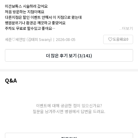
미간보톡스 시술하러 갔어요
처음 방문하는 지점이에요
다른지점은 할인 이벤트 안해서 이 지점으로 왔는데
병원분위기나 환경은 깨끗하고 좋았어요
주차도 무료로 할수있고 좋아요
...
더보기
2주정도 지나면 효과가 나타나요
도움돼요
0
세준♡세연맘 (김태희 Swany)
2026-08-05
|
더 많은 후기 보기
(
3
/
141
)
Q&A
Q&A
이벤트에 대해 궁금한 점이 있으신가요?
질문을 남겨주시면 병원에서 답변을 드려요.