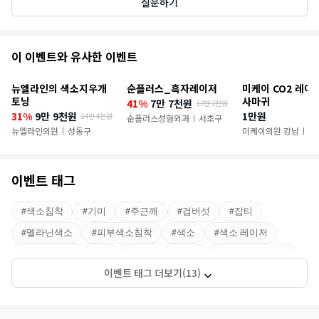
질문하기
추
이 이벤트와 유사한 이벤트
천
뉴엘라인의 색소지우개
순플러스_흑자레이저
미케이 CO2 레이
이
토닝
사마귀
41%
7만 7천원
13만 2천원
31%
9만 9천원
1만원
14만 4천원
벤
순플러스성형외과
서초구
|
뉴엘라인의원
성동구
미케이의원 강남
서
|
|
트
이벤트 태그
#
색소침착
#
기미
#
주근깨
#
검버섯
#
잡티
#
멜라닌색소
#
피부색소침착
#
색소
#
색소 레이저
#
색소침착레이저토닝
#
멜라닌색소억제
#
색소침착피부과
이벤트 태그 더보기(13)
#
색소제거