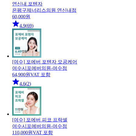
연신내 포텐자
은평구
제너리스의원 연신내점
60,000
원
4.9
(
69
)
[여수] 포에버 포텐자 모공케어
여수시
포에버의원-여수점
64,900
원
VAT 포함
4.6
(
2
)
[여수] 포에버 피코 프락셀
여수시
포에버의원-여수점
110,000
원
VAT 포함