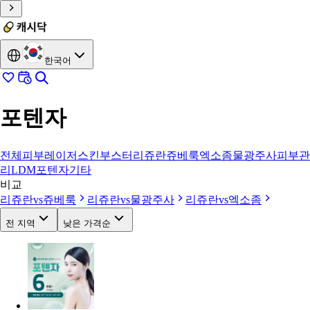
한국어
포텐자
전체
피부레이저
스킨부스터
리쥬란
쥬베룩
엑소좀
물광주사
피부관
리
LDM
포텐자
기타
비교
리쥬란
vs
쥬베룩
리쥬란
vs
물광주사
리쥬란
vs
엑소좀
전 지역
낮은 가격순