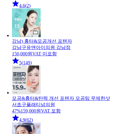
4.6
(
2
)
강남) 흉터&모공개선 포텐자
강남구
유앤아이의원 강남점
150,000
원
VAT 미포함
5
(
149
)
모공&흉터&탄력 개선 포텐자 모공팁 무제한샷
서초구
플래티넘의원
47
%
159,000
원
VAT 포함
4.9
(
62
)