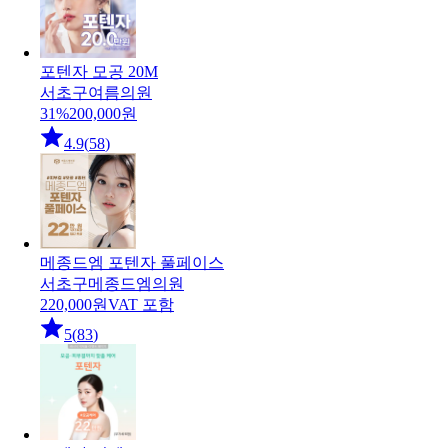
포텐자 모공 20M
서초구
여름의원
31
%
200,000
원
4.9
(
58
)
메종드엠 포텐자 풀페이스
서초구
메종드엠의원
220,000
원
VAT 포함
5
(
83
)