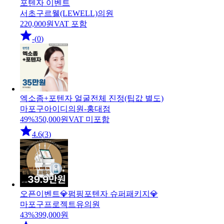
포텐자 이벤트
서초구
르웰(LEWELL)의원
220,000
원
VAT 포함
-
(
0
)
엑소좀+포텐자 얼굴전체 진정(팁값 별도)
마포구
아이디의원-홍대점
49
%
350,000
원
VAT 미포함
4.6
(
3
)
오픈이벤트💎펌핑포텐자 슈퍼패키지💎
마포구
프로젝트유의원
43
%
399,000
원