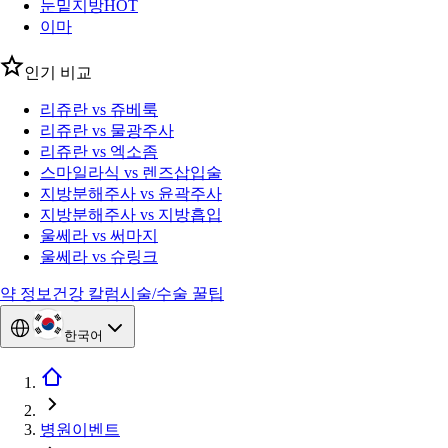
눈밑지방
HOT
이마
인기 비교
리쥬란 vs 쥬베룩
리쥬란 vs 물광주사
리쥬란 vs 엑소좀
스마일라식 vs 렌즈삽입술
지방분해주사 vs 윤곽주사
지방분해주사 vs 지방흡입
울쎄라 vs 써마지
울쎄라 vs 슈링크
약 정보
건강 칼럼
시술/수술 꿀팁
한국어
병원이벤트