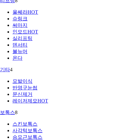
리프팅
8
울쎄라
HOT
슈링크
써마지
인모드
HOT
실리프팅
덴서티
볼뉴머
온다
기타
4
모발이식
반영구눈썹
문신제거
레이저제모
HOT
보톡스
8
스킨보톡스
사각턱보톡스
승모근보톡스