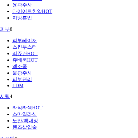
윤곽주사
다이어트한약
HOT
지방흡입
피부
8
피부레이저
스킨부스터
리쥬란
HOT
쥬베룩
HOT
엑소좀
물광주사
피부관리
LDM
시력
4
라식라섹
HOT
스마일라식
노안/백내장
렌즈삽입술