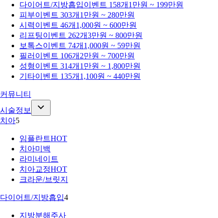
다이어트/지방흡입
이벤트 158개
1만원 ~ 199만원
피부
이벤트 303개
1만원 ~ 280만원
시력
이벤트 46개
1,000원 ~ 600만원
리프팅
이벤트 262개
3만원 ~ 800만원
보톡스
이벤트 74개
1,000원 ~ 59만원
필러
이벤트 106개
2만원 ~ 700만원
성형
이벤트 314개
1만원 ~ 1,800만원
기타
이벤트 135개
1,100원 ~ 440만원
커뮤니티
시술정보
치아
5
임플란트
HOT
치아미백
라미네이트
치아교정
HOT
크라운/브릿지
다이어트/지방흡입
4
지방분해주사