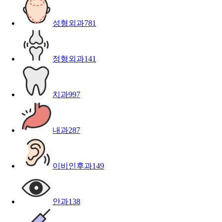
성형외과
781
정형외과
141
치과
997
내과
287
이비인후과
149
안과
138