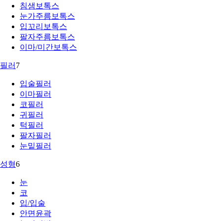
침샘보톡스
눈가주름보톡스
입꼬리보톡스
팔자주름보톡스
이마/미간보톡스
필러
7
입술필러
이마필러
코필러
귀필러
턱필러
팔자필러
눈밑필러
성형
6
눈
코
입/입술
안면윤곽