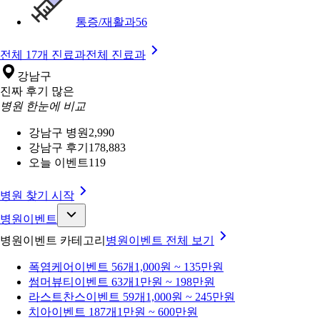
통증/재활과
56
전체 17개 진료과
전체 진료과
강남구
진짜 후기 많은
병원 한눈에 비교
강남구 병원
2,990
강남구 후기
178,883
오늘 이벤트
119
병원 찾기 시작
병원이벤트
병원이벤트 카테고리
병원이벤트
전체 보기
폭염케어
이벤트 56개
1,000원 ~ 135만원
썸머뷰티
이벤트 63개
1만원 ~ 198만원
라스트찬스
이벤트 59개
1,000원 ~ 245만원
치아
이벤트 187개
1만원 ~ 600만원