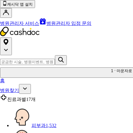
캐시닥 앱 설치
병원관리자 서비스
병원관리자 입점 문의
1
마운자로
홈
병원찾기
진료과별
17개
피부과
1,532