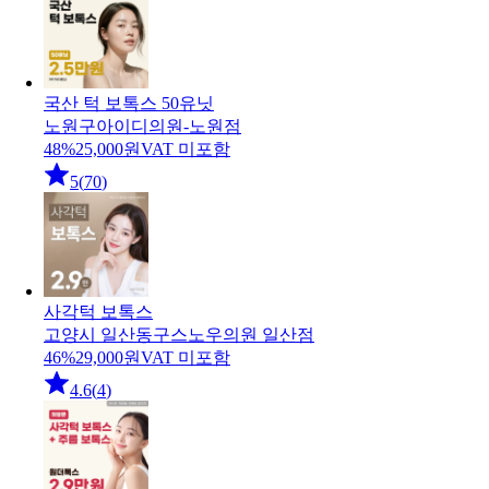
국산 턱 보톡스 50유닛
노원구
아이디의원-노원점
48
%
25,000
원
VAT 미포함
5
(
70
)
사각턱 보톡스
고양시 일산동구
스노우의원 일산점
46
%
29,000
원
VAT 미포함
4.6
(
4
)