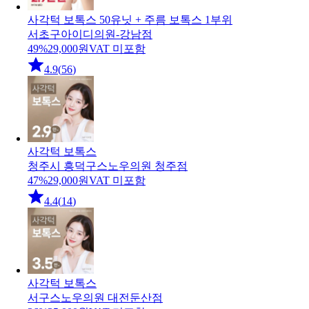
사각턱 보톡스 50유닛 + 주름 보톡스 1부위
서초구
아이디의원-강남점
49
%
29,000
원
VAT 미포함
4.9
(
56
)
사각턱 보톡스
청주시 흥덕구
스노우의원 청주점
47
%
29,000
원
VAT 미포함
4.4
(
14
)
사각턱 보톡스
서구
스노우의원 대전둔산점