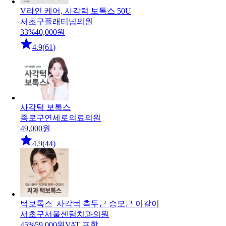
V라인 케어, 사각턱 보톡스 50U
서초구
플래티넘의원
33
%
40,000
원
4.9
(
61
)
사각턱 보톡스
종로구
연세로의료의원
49,000
원
4.9
(
44
)
턱보톡스_사각턱 측두근 승모근 이갈이
서초구
서울센텀치과의원
45
%
59,000
원
VAT 포함