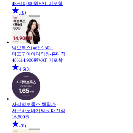
48
%
10,000
원
VAT 미포함
-
(
0
)
턱보톡스(국산) 50U
마포구
아이디의원-홍대점
48
%
14,900
원
VAT 미포함
4.6
(
3
)
사각턱보톡스 체험가
서구
바노바기의원 대전점
16,500
원
-
(
0
)