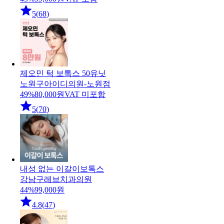
5
(
68
)
제오민 턱 보톡스 50유닛
노원구
아이디의원-노원점
49
%
80,000
원
VAT 미포함
5
(
70
)
내성 없는 이갈이보톡스
강남구
레브치과의원
44
%
99,000
원
4.8
(
47
)