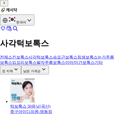
한국어
사각턱보톡스
전체
스킨보톡스
사각턱보톡스
승모근보톡스
침샘보톡스
눈가주름
보톡스
입꼬리보톡스
팔자주름보톡스
이마/미간보톡스
기타
전 지역
낮은 가격순
턱보톡스 50유닛(국산)
중구
아이디의원-명동점