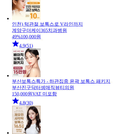
인천) 턱관절 보톡스로 V라인까지
계양구
더케이365치과병원
49
%
100,000
원
4.9
(
51
)
부산보톡스특가 - 하관집중 윤곽 보톡스 패키지
부산진구
닥터셈매직뷰티의원
150,000
원
VAT 미포함
4.8
(
30
)