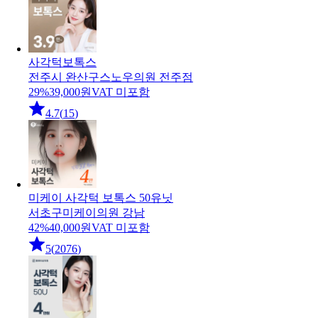
사각턱보톡스
전주시 완산구
스노우의원 전주점
29
%
39,000
원
VAT 미포함
4.7
(
15
)
미케이 사각턱 보톡스 50유닛
서초구
미케이의원 강남
42
%
40,000
원
VAT 미포함
5
(
2076
)