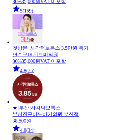
36
%
35,000
원
VAT 미포함
5
(
159
)
첫방문_사각턱보톡스 3.5만원 특가
연수구
JK위드미의원
36
%
35,000
원
VAT 미포함
4.8
(
75
)
★[부산]사각턱보톡스
부산진구
바노바기의원 부산점
38,500
원
4.8
(
34
)