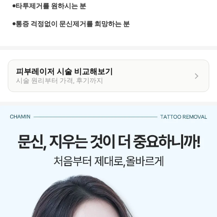
타투제거를 원하시는 분
통증 걱정없이 문신제거를 희망하는 분
피부레이저 시술 비교해보기
시술 원리부터 가격, 후기까지
이
벤
트
상
세
정
보