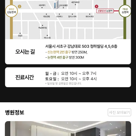
병
병원정보
사진 모아보기
원
정