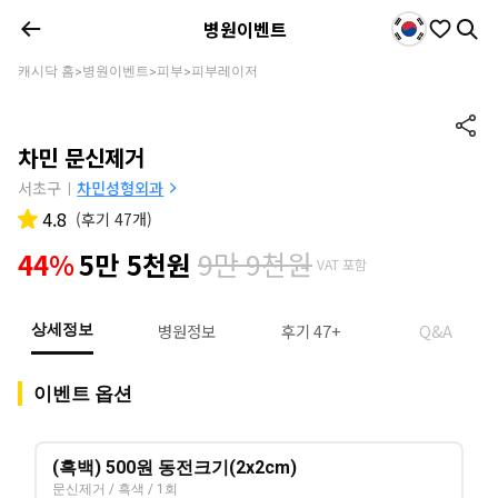
병원이벤트
캐시닥 홈
병원이벤트
피부
피부레이저
>
>
>
차민 문신제거
서초구
차민성형외과
|
4.8
(
후기 47개
)
9만 9천원
44%
5만 5천원
VAT 포함
병원정보
후기 47+
Q&A
상세정보
이벤트 옵션
(흑백) 500원 동전크기(2x2cm)
문신제거 / 흑색 / 1회