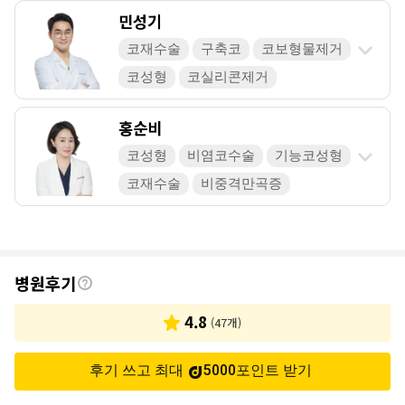
민성기
코재수술
구축코
코보형물제거
코성형
코실리콘제거
홍순비
코성형
비염코수술
기능코성형
코재수술
비중격만곡증
후
병원후기
기
4.8
(
47
개)
후기 쓰고 최대
5000
포인트
받기