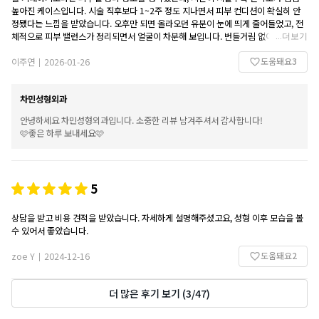
높아진 케이스입니다. 시술 직후보다 1~2주 정도 지나면서 피부 컨디션이 확실히 안
정됐다는 느낌을 받았습니다. 오후만 되면 올라오던 유분이 눈에 띄게 줄어들었고, 전
체적으로 피부 밸런스가 정리되면서 얼굴이 차분해 보입니다. 번들거림 없이 은은하게
...
더보기
정돈된 피부 상태라 메이크업 지속력도 좋아졌고, 화장이 들뜨거나 무너지는 일이 줄
도움돼요
3
어 일상에서 체감되는 편안함이 큽니다.
이주연
2026-01-26
|
모공이 극적으로 사라졌다기보다는 피부 표면이 고르게 정리된 느낌이 강해 조명 아래
나 민낯일 때도 피부가 깔끔해 보입니다. 무엇보다 과하게 굳거나 시술 티가 나지 않아
차민성형외과
자연스러운 결과가 마음에 들었습니다. 민성기 원장님은 현재 피부 상태에 맞춰 과하
지 않게 진행해 주셨고, 설명 또한 명확해 신뢰가 갔습니다. 단순한 만족을 넘어 생활
안녕하세요 차민성형외과입니다. 소중한 리뷰 남겨주셔서 감사합니다!
속에서 계속 체감되는 변화 덕분에 전반적인 만족도가 높으며, 재시술 의사도 충분히
🩷좋은 하루 보내세요🩷
있습니다.
5
상담을 받고 비용 견적을 받았습니다. 자세하게 설명해주셨고요, 성형 이후 모습을 볼
수 있어서 좋았습니다.
도움돼요
2
zoe Y
2024-12-16
|
더 많은 후기 보기
(
3
/
47
)