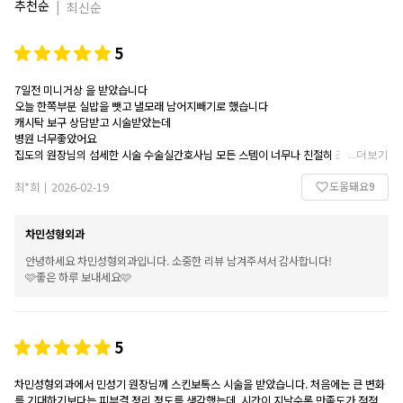
추천순
|
최신순
5
7일전 미니거상 을 받았습니다
오늘 한쪽부분 실밥을 뺏고 낼모래 남어지빼기로 했습니다
캐시탁 보구 상담받고 시술받았는데
병원 너무좋았어요
집도의 원장님의 섬세한 시술 수술실간호사님 모든 스템이 너무나 친절히 조금도 소홀
...
더보기
함없이 잘 수술 해주셨어요20 년은젊어진것 같습니다걱정없이 아픔없이 잘해주셔서
도움돼요
9
얼마나 감사 한지 모르겠습니다
최*희
2026-02-19
|
저처럼 나이있으신분 걱정 마시고 차민으로 오심 안전히 멋있게 해주실것 같네요원장
님 너무나 감사합니다
차민성형외과
안녕하세요 차민성형외과입니다. 소중한 리뷰 남겨주셔서 감사합니다!
🩷좋은 하루 보내세요🩷
5
차민성형외과에서 민성기 원장님께 스킨보톡스 시술을 받았습니다. 처음에는 큰 변화
를 기대하기보다는 피부결 정리 정도를 생각했는데, 시간이 지날수록 만족도가 점점