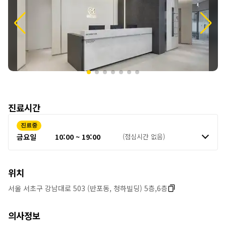
보
진료시간
진료중
금요일
10:00 ~ 19:00
(점심시간 없음)
위치
서울 서초구 강남대로 503 (반포동, 청하빌딩) 5층,6층
의사정보