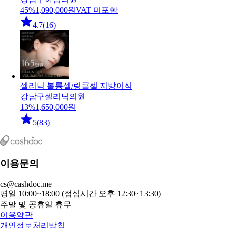
45
%
1,090,000
원
VAT 미포함
4.7
(
16
)
셀리닉 볼륨셀/링클셀 지방이식
강남구
셀리닉의원
13
%
1,650,000
원
5
(
83
)
이용문의
cs@cashdoc.me
평일 10:00~18:00 (점심시간 오후 12:30~13:30)
주말 및 공휴일 휴무
이용약관
개인정보처리방침