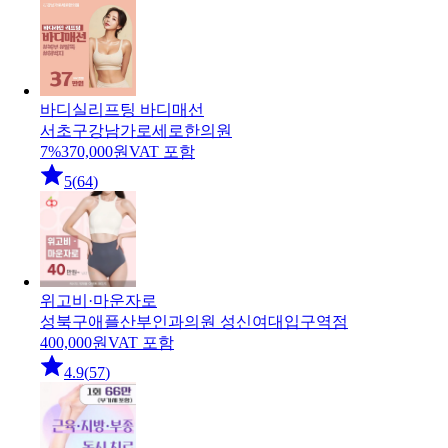
바디실리프팅 바디매선
서초구
강남가로세로한의원
7
%
370,000
원
VAT 포함
5
(
64
)
위고비·마운자로
성북구
애플산부인과의원 성신여대입구역점
400,000
원
VAT 포함
4.9
(
57
)