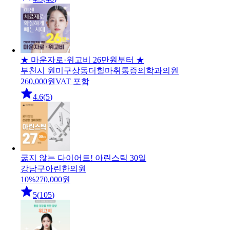
★ 마운자로·위고비 26만원부터 ★
부천시 원미구
상동더힐마취통증의학과의원
260,000
원
VAT 포함
4.6
(
5
)
굶지 않는 다이어트! 아린스틱 30일
강남구
아린한의원
10
%
270,000
원
5
(
105
)