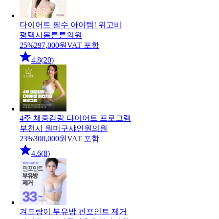
다이어트 필수 아이템! 위고비
평택시
몸튼튼의원
25
%
297,000
원
VAT 포함
4.8
(
20
)
4주 체중감량 다이어트 프로그램
부천시 원미구
샤인원의원
23
%
300,000
원
VAT 포함
4.6
(
8
)
겨드랑이 부유방 핀포인트 제거