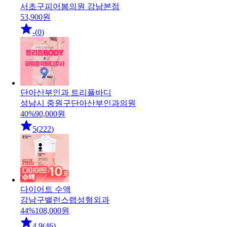
서초구
피어봄의원 강남본점
53,900
원
-
(
0
)
단아산부인과 트리플바디
성남시 중원구
단아산부인과의원
40
%
90,000
원
5
(
222
)
다이어트 수액
강남구
밸런스랩성형외과
44
%
108,000
원
4.9
(
46
)