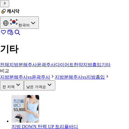
한국어
기타
전체
지방분해주사
윤곽주사
다이어트한약
지방흡입
기타
비교
지방분해주사
vs
윤곽주사
지방분해주사
vs
지방흡입
전 지역
낮은 가격순
지방 DOWN 탄력 UP 트리플바디