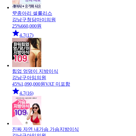
💜종아리 셀룰리스
강남구
청담마이의원
25
%
660,000
원
4.7
(
17
)
힙업 엉덩이 지방이식
강남구
아임의원
45
%
1,090,000
원
VAT 미포함
4.7
(
16
)
진짜 자연 내가슴 가슴지방이식
강남구
아임의원