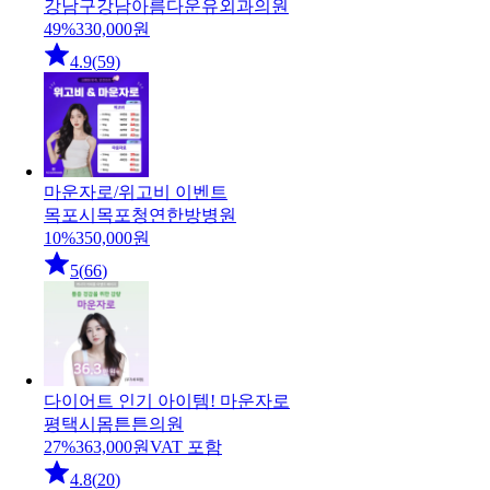
강남구
강남아름다운유외과의원
49
%
330,000
원
4.9
(
59
)
마운자로/위고비 이벤트
목포시
목포청연한방병원
10
%
350,000
원
5
(
66
)
다이어트 인기 아이템! 마운자로
평택시
몸튼튼의원
27
%
363,000
원
VAT 포함
4.8
(
20
)