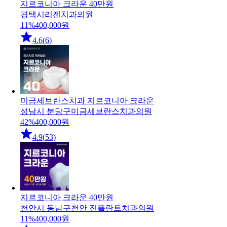
지르코니아 크라운 40만원
평택시
리젠치과의원
11
%
400,000
원
4.6
(
6
)
미금세브란스치과 지르코니아 크라운
성남시 분당구
미금세브란스치과의원
42
%
400,000
원
4.9
(
53
)
지르코니아 크라운 40만원
천안시 동남구
천안 진플란트치과의원
11
%
400,000
원