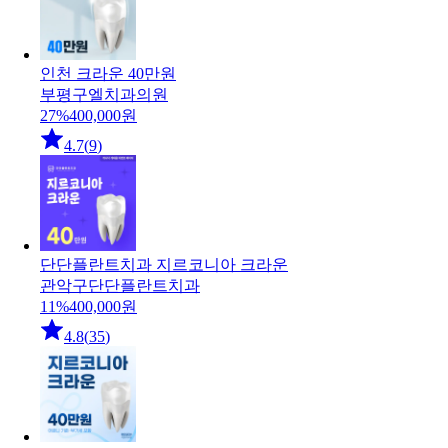
인천 크라운 40만원
부평구
엘치과의원
27
%
400,000
원
4.7
(
9
)
단단플란트치과 지르코니아 크라운
관악구
단단플란트치과
11
%
400,000
원
4.8
(
35
)