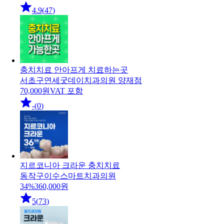
4.9
(
47
)
충치치료 안아프게 치료하는곳
서초구
연세굿데이치과의원 양재점
70,000
원
VAT 포함
-
(
0
)
지르코니아 크라운 충치치료
동작구
이수스마트치과의원
34
%
360,000
원
5
(
73
)