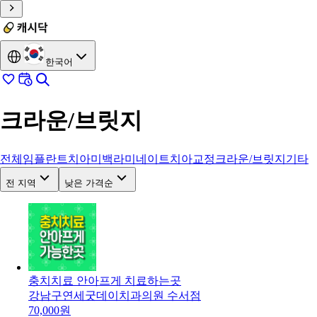
한국어
크라운/브릿지
전체
임플란트
치아미백
라미네이트
치아교정
크라운/브릿지
기타
전 지역
낮은 가격순
충치치료 안아프게 치료하는곳
강남구
연세굿데이치과의원 수서점
70,000
원