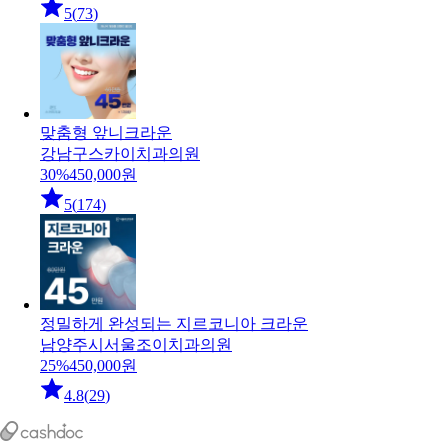
5
(
73
)
맞춤형 앞니크라운
강남구
스카이치과의원
30
%
450,000
원
5
(
174
)
정밀하게 완성되는 지르코니아 크라운
남양주시
서울조이치과의원
25
%
450,000
원
4.8
(
29
)