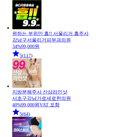
원하는 부위만 흡!! 서울리거 흡주사
강남구
서울리거피부과의원
34
%
99,000
원
5
(
117
)
지방분해주사 산삼라인샷
서초구
강남가로세로한의원
40
%
99,000
원
VAT 포함
5
(
64
)