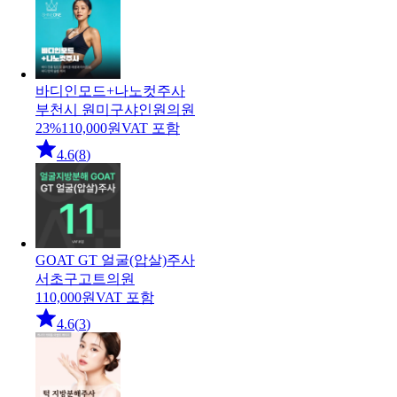
바디인모드+나노컷주사
부천시 원미구
샤인원의원
23
%
110,000
원
VAT 포함
4.6
(
8
)
GOAT GT 얼굴(압살)주사
서초구
고트의원
110,000
원
VAT 포함
4.6
(
3
)