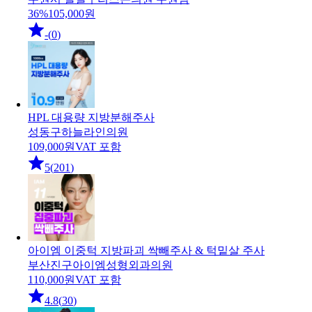
36
%
105,000
원
-
(
0
)
HPL 대용량 지방분해주사
성동구
하늘라인의원
109,000
원
VAT 포함
5
(
201
)
아이엠 이중턱 지방파괴 싹빼주사 & 턱밑살 주사
부산진구
아이엠성형외과의원
110,000
원
VAT 포함
4.8
(
30
)