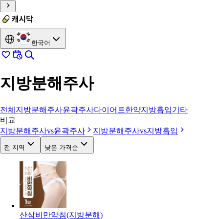
한국어
지방분해주사
전체
지방분해주사
윤곽주사
다이어트한약
지방흡입
기타
비교
지방분해주사
vs
윤곽주사
지방분해주사
vs
지방흡입
전 지역
낮은 가격순
산삼비만약침(지방분해)