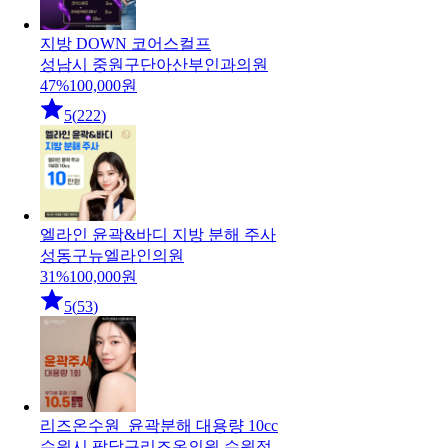
지방 DOWN 코어스컬프
성남시 중원구
단아산부인과의원
47
%
100,000
원
5
(
222
)
엘라인 윤곽&바디 지방 분해 주사
성동구
뉴엘라인의원
31
%
100,000
원
5
(
53
)
리즈온수원_윤곽분해 대용량 10cc
수원시 팔달구
리즈온의원 수원점