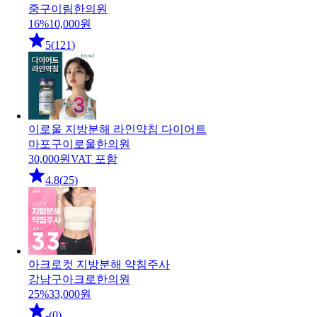
중구
이림한의원
16
%
10,000
원
5
(
121
)
이로울 지방분해 라인약침 다이어트
마포구
이로울한의원
30,000
원
VAT 포함
4.8
(
25
)
아크로컷 지방분해 약침주사
강남구
아크로한의원
25
%
33,000
원
-
(
0
)