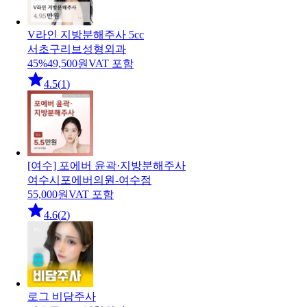
V라인 지방분해주사 5cc
서초구
리브성형외과
45
%
49,500
원
VAT 포함
4.5
(
1
)
[여수] 포에버 윤곽·지방분해주사
여수시
포에버의원-여수점
55,000
원
VAT 포함
4.6
(
2
)
로그 비담주사