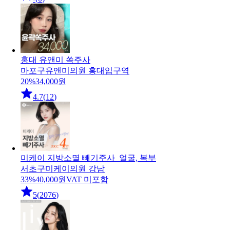
홍대 유앤미 쏙주사
마포구
유앤미의원 홍대입구역
20
%
34,000
원
4.7
(
12
)
미케이 지방소멸 빼기주사_얼굴, 복부
서초구
미케이의원 강남
33
%
40,000
원
VAT 미포함
5
(
2076
)