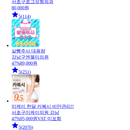
서초구
로그성형외과
80,000
원
5
(
114
)
살뺌주사 대용량
강남구
엔젤미의원
47
%
89,000
원
5
(
251
)
미케이 한달 카복시 비만관리!!
서초구
미케이의원 강남
47
%
95,000
원
VAT 미포함
5
(
2076
)