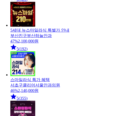
5세대 뉴스마일라식 특별가 안내
부산진구
부산하늘안과
47
%
2,100,000
원
5
(
192
)
스마일라식 특가 혜택
서초구
클리어서울안과의원
46
%
2,140,000
원
5
(
355
)