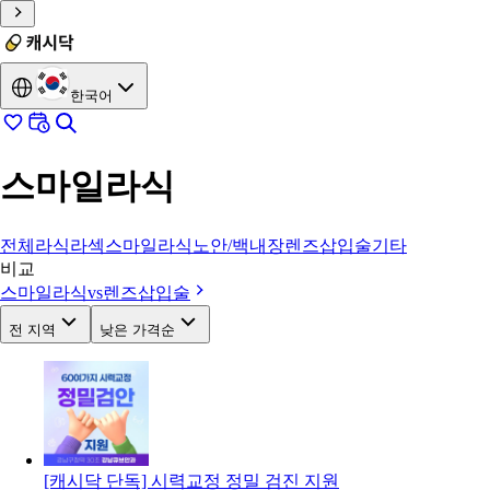
한국어
스마일라식
전체
라식라섹
스마일라식
노안/백내장
렌즈삽입술
기타
비교
스마일라식
vs
렌즈삽입술
전 지역
낮은 가격순
[캐시닥 단독] 시력교정 정밀 검진 지원