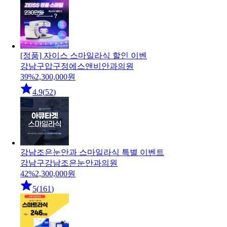
[정품] 자이스 스마일라식 할인 이벤
강남구
압구정에스앤비안과의원
39
%
2,300,000
원
4.9
(
52
)
강남조은눈안과 스마일라식 특별 이벤트
강남구
강남조은눈안과의원
42
%
2,300,000
원
5
(
161
)