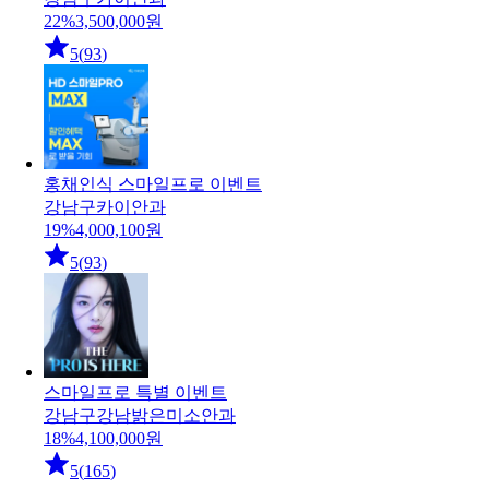
22
%
3,500,000
원
5
(
93
)
홍채인식 스마일프로 이벤트
강남구
카이안과
19
%
4,000,100
원
5
(
93
)
스마일프로 특별 이벤트
강남구
강남밝은미소안과
18
%
4,100,000
원
5
(
165
)