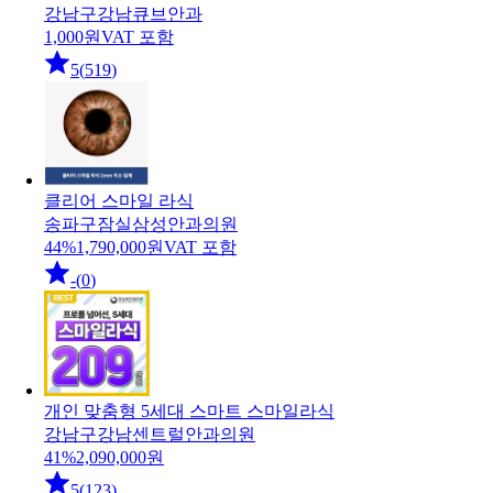
강남구
강남큐브안과
1,000
원
VAT 포함
5
(
519
)
클리어 스마일 라식
송파구
잠실삼성안과의원
44
%
1,790,000
원
VAT 포함
-
(
0
)
개인 맞춤형 5세대 스마트 스마일라식
강남구
강남센트럴안과의원
41
%
2,090,000
원
5
(
123
)