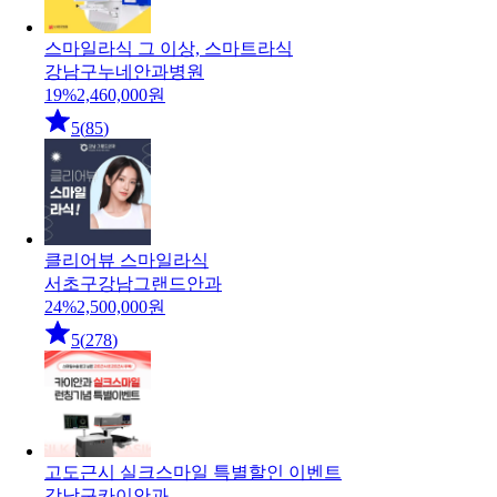
스마일라식 그 이상, 스마트라식
강남구
누네안과병원
19
%
2,460,000
원
5
(
85
)
클리어뷰 스마일라식
서초구
강남그랜드안과
24
%
2,500,000
원
5
(
278
)
고도근시 실크스마일 특별할인 이벤트
강남구
카이안과