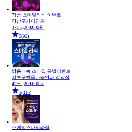
정품 스마일라식 이벤트
강남구
카이안과
37
%
2,200,000
원
5
(
93
)
밝음나눔 스마일 특별이벤트
서초구
밝음나눔안과 강남점
45
%
2,200,000
원
5
(
316
)
스케일스마일라식