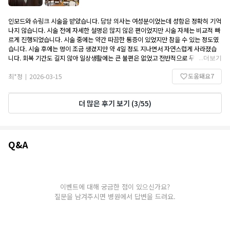
인모드와 슈링크 시술을 받았습니다. 담당 의사는 여성분이었는데 성함은 정확히 기억
나지 않습니다. 시술 전에 자세한 설명은 많지 않은 편이었지만 시술 자체는 비교적 빠
르게 진행되었습니다. 시술 중에는 약간 따끔한 통증이 있었지만 참을 수 있는 정도였
습니다. 시술 후에는 멍이 조금 생겼지만 약 4일 정도 지나면서 자연스럽게 사라졌습
니다. 회복 기간도 길지 않아 일상생활에는 큰 불편은 없었고 전반적으로 무난한 시술
...
더보기
경험이었습니다. 또 방문할 의향있고. 이벤트가격으로 해서 저렴하게 잘 시술 받은거
도움돼요
7
같아요. 주변 지인들한테도 추천 많이 햇습니당
최*정
2026-03-15
|
더 많은 후기 보기
(
3
/
55
)
Q&A
Q&A
이벤트에 대해 궁금한 점이 있으신가요?
질문을 남겨주시면 병원에서 답변을 드려요.