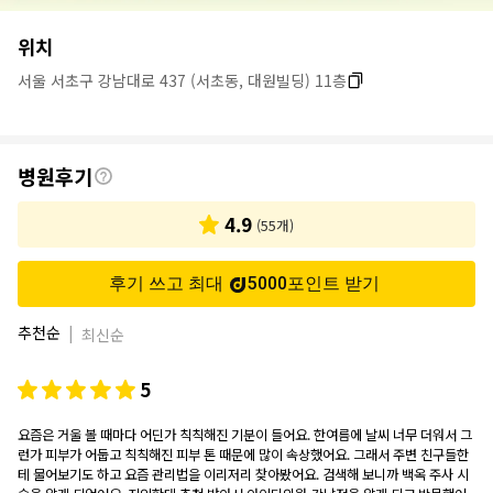
병
위치
원
서울 서초구 강남대로 437 (서초동, 대원빌딩) 11층
정
보
후
병원후기
기
4.9
(
55
개)
후기 쓰고 최대
5000
포인트
받기
추천순
|
최신순
5
요즘은 거울 볼 때마다 어딘가 칙칙해진 기분이 들어요. 한여름에 날씨 너무 더워서 그
런가 피부가 어둡고 칙칙해진 피부 톤 때문에 많이 속상했어요. 그래서 주변 친구들한
테 물어보기도 하고 요즘 관리법을 이리저리 찾아봤어요. 검색해 보니까 백옥 주사 시