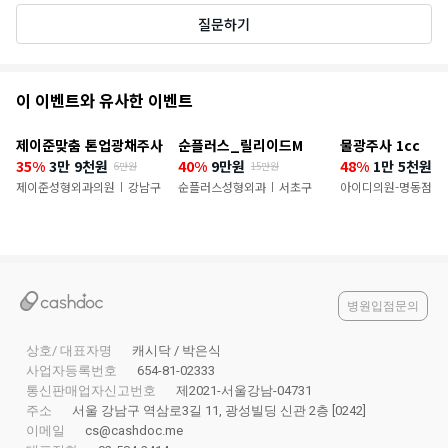
질문하기
추
이 이벤트와 유사한 이벤트
천
제이준맞춤 톤업광채주사
순플러스_릴리이드M
물광주사 1cc
이
35%
3만 9천원
40%
9만원
48%
1만 5천원
6만원
15만원
2
원
벤
제이준성형외과의원
강남구
순플러스성형외과
서초구
아이디의원-명동점
|
|
|
트
병원입점문의
상호/ 대표자명
캐시닥 / 박은식
사업자등록번호
654-81-02333
통신판매업자신고번호
제2021-서울강남-04731
주소
서울 강남구 역삼로3길 11, 광성빌딩 신관 2층 [0242]
이메일
cs@cashdoc.me