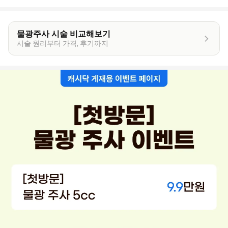
물광주사 시술 비교해보기
시술 원리부터 가격, 후기까지
이
벤
트
상
세
정
보