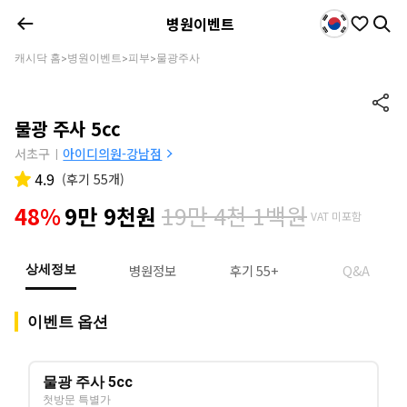
병원이벤트
캐시닥 홈
병원이벤트
피부
물광주사
>
>
>
물광 주사 5cc
서초구
아이디의원-강남점
|
4.9
(
후기 55개
)
19만 4천 1백원
48%
9만 9천원
VAT 미포함
병원정보
후기 55+
Q&A
상세정보
이벤트 옵션
물광 주사 5cc
첫방문 특별가