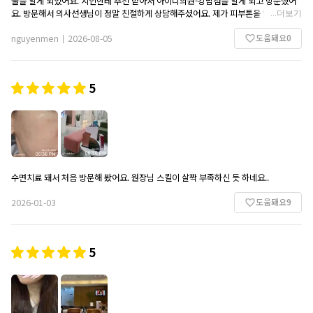
술을 알게 되었어요. 지인한테 추천 받아서 아이디의원-강남점을 알게 되고 방문했어
요. 방문해서 의사선생님이 정말 친절하게 상담해주셨어요. 제가 피부톤을 맑고 환하
...
더보기
게 개선하길 원해서 톤업 백옥주사를 하시라고 하셨어요. 시술을 받기 전에 소독을 해
도움돼요
0
주시고 백옥주사 해주셨어요.시술 후 일시적으로 약간 부었는데 다음날부터 점점 괞찬
nguyenmen
2026-08-05
|
았어요. 피부톤도 약간 하얘졌어요. 다음에도 방문하겠어요.
5
수면치료 돼서 처음 방문해 봤어요. 원장님 스킬이 살짝 부족하신 듯 하네요..
도움돼요
9
2026-01-03
5