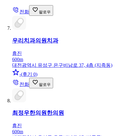
전화
팔로우
우리치과의원
치과
휴진
600m
대전광역시 유성구 은구비남로 37, 4층 (지족동)
-
(
후기 0
)
전화
팔로우
최정우한의원
한의원
휴진
600m