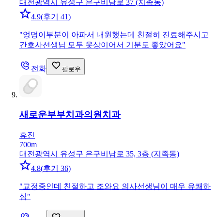
대전광역시 유성구 은구비남로 37 (지족동)
4.9
(
후기 41
)
"
엉덩이부분이 아파서 내원했는데 친절히 진료해주시고
간호사선생님 모두 웃상이어서 기분도 좋았어요
"
전화
팔로우
새로운부부치과의원
치과
휴진
700m
대전광역시 유성구 은구비남로 35, 3층 (지족동)
4.8
(
후기 36
)
"
교정중인데 친절하고 조와요 의사선생님이 매우 유쾌하
심
"