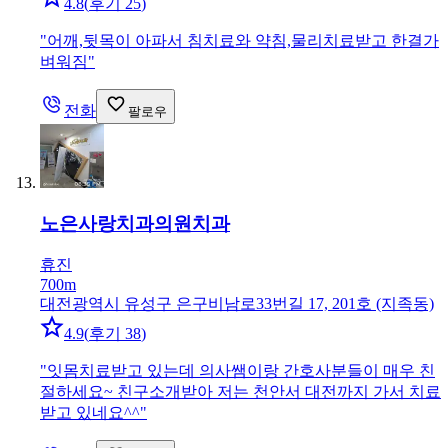
4.8
(
후기 25
)
"
어깨,뒷목이 아파서 침치료와 약침,물리치료받고 한결가
벼워짐
"
전화
팔로우
노은사랑치과의원
치과
휴진
700m
대전광역시 유성구 은구비남로33번길 17, 201호 (지족동)
4.9
(
후기 38
)
"
잇몸치료받고 있는데 의사쌤이랑 간호사분들이 매우 친
절하세요~ 친구소개받아 저는 천안서 대전까지 가서 치료
받고 있네요^^
"