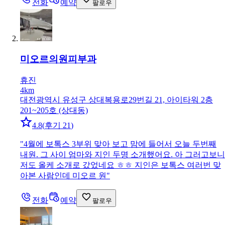
전화
예약
팔로우
미오르의원
피부과
휴진
4km
대전광역시 유성구 상대복용로29번길 21, 아이타워 2층
201~205호 (상대동)
4.8
(
후기 21
)
"
4월에 보톡스 3부위 맞아 보고 맘에 들어서 오늘 두번째
내원. 그 사이 엄마와 지인 두명 소개했어요. 아 그러고보니
저도 올케 소개로 갔었네요 ㅎㅎ 지인은 보톡스 여러번 맞
아본 사람인데 미오르 원
"
전화
예약
팔로우