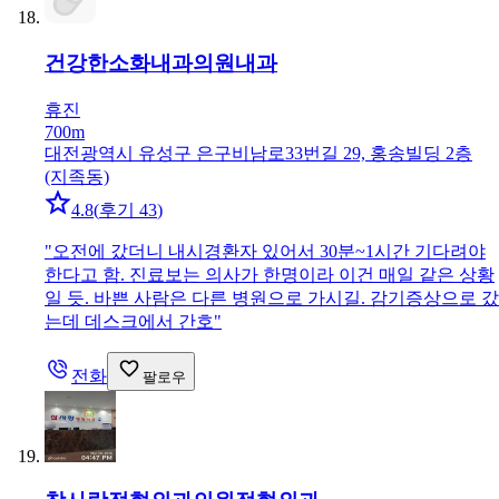
건강한소화내과의원
내과
휴진
700m
대전광역시 유성구 은구비남로33번길 29, 홍송빌딩 2층
(지족동)
4.8
(
후기 43
)
"
오전에 갔더니 내시경환자 있어서 30분~1시간 기다려야
한다고 함. 진료보는 의사가 한명이라 이건 매일 같은 상황
일 듯. 바쁜 사람은 다른 병원으로 가시길. 감기증상으로 갔
는데 데스크에서 간호
"
전화
팔로우