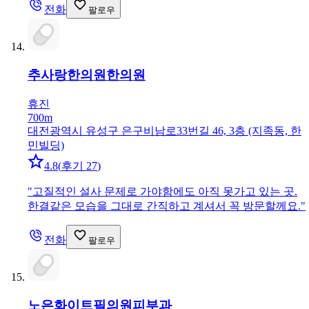
전화
팔로우
추사랑한의원
한의원
휴진
700m
대전광역시 유성구 은구비남로33번길 46, 3층 (지족동, 한
민빌딩)
4.8
(
후기 27
)
"
고질적인 설사 문제로 가야함에도 아직 못가고 있는 곳.
한결같은 모습을 그대로 간직하고 계셔서 꼭 방문할께요.
"
전화
팔로우
노은화이트필의원
피부과