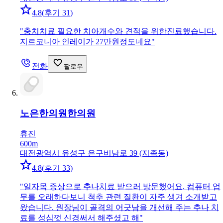
4.8
(
후기 31
)
"
충치치료 필요한 치아개수와 견적을 위한진료했습니다.
지르코니아 인레이가 27만원정도네요
"
전화
팔로우
노은한의원
한의원
휴진
600m
대전광역시 유성구 은구비남로 39 (지족동)
4.8
(
후기 33
)
"
일자목 증상으로 추나치료 받으러 방문했어요. 컴퓨터 업
무를 오래하다보니 척추 관련 질환이 자주 생겨 소개받고
왔습니다. 원장님이 골격의 어긋남을 개선해 주는 추나 치
료를 성심껏 신경써서 해주셨고 해
"