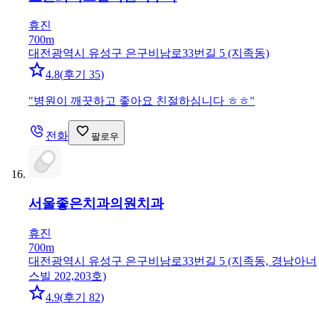
휴진
700m
대전광역시 유성구 은구비남로33번길 5 (지족동)
4.8
(
후기 35
)
"
병원이 깨끗하고 좋아요 친절하심니다 ㅎㅎ
"
전화
팔로우
서울좋은치과의원
치과
휴진
700m
대전광역시 유성구 은구비남로33번길 5 (지족동, 경남아너
스빌 202,203호)
4.9
(
후기 82
)