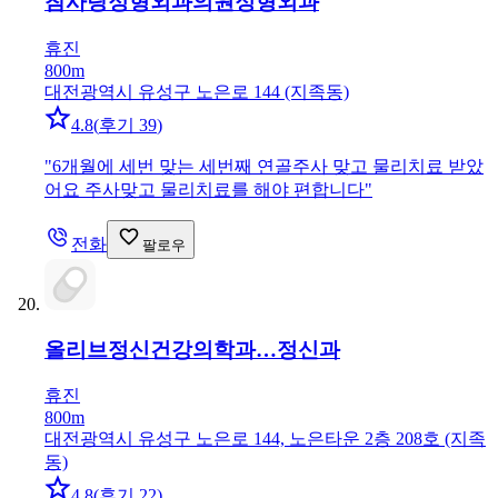
참사랑정형외과의원
정형외과
휴진
800m
대전광역시 유성구 노은로 144 (지족동)
4.8
(
후기 39
)
"
6개월에 세번 맞는 세번째 연골주사 맞고 물리치료 받았
어요 주사맞고 물리치료를 해야 편합니다
"
전화
팔로우
올리브정신건강의학과…
정신과
휴진
800m
대전광역시 유성구 노은로 144, 노은타운 2층 208호 (지족
동)
4.8
(
후기 22
)