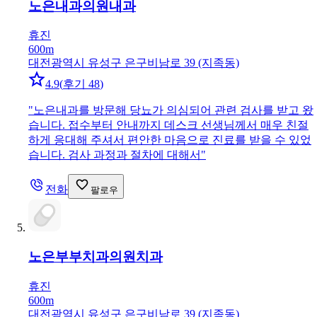
노은내과의원
내과
휴진
600m
대전광역시 유성구 은구비남로 39 (지족동)
4.9
(
후기 48
)
"
노은내과를 방문해 당뇨가 의심되어 관련 검사를 받고 왔
습니다. 접수부터 안내까지 데스크 선생님께서 매우 친절
하게 응대해 주셔서 편안한 마음으로 진료를 받을 수 있었
습니다. 검사 과정과 절차에 대해서
"
전화
팔로우
노은부부치과의원
치과
휴진
600m
대전광역시 유성구 은구비남로 39 (지족동)