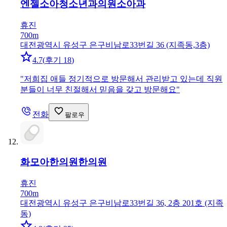
엔젤소아청소년과의원
소아과
휴진
700m
대전광역시 유성구 은구비남로33번길 36 (지족동,3층)
4.7
(
후기 18
)
"
저희집 애들 정기적으로 방문해서 관리받고 있는데 직원
분들이 너무 친절해서 믿음을 갖고 방문해요
"
전화
팔로우
화모아한의원
한의원
휴진
700m
대전광역시 유성구 은구비남로33번길 36, 2층 201호 (지족
동)